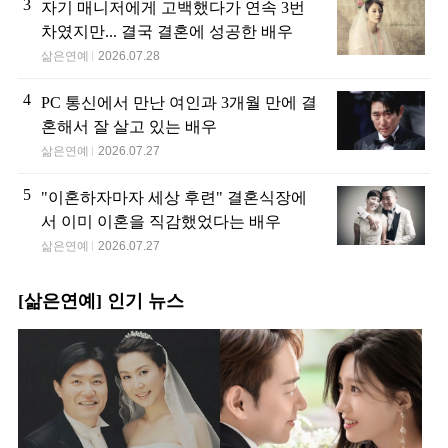
3
자기 매니저에게 고백했다가 연속 3번
차였지만... 결국 결혼에 성공한 배우
삶은연예
2026.07.28
4
PC 통신에서 만난 여인과 3개월 만에 결
혼해서 잘 살고 있는 배우
삶은연예
2026.07.27
5
"이혼하자마자 세상 후련" 결혼식장에
서 이미 이혼을 직감했었다는 배우
삶은연예
2026.07.27
[삶은연예] 인기 뉴스