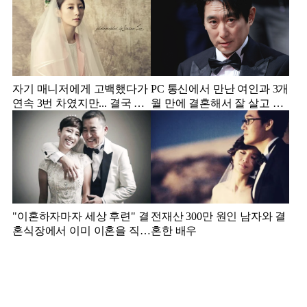
자기 매니저에게 고백했다가
PC 통신에서 만난 여인과 3개
연속 3번 차였지만... 결국 결
월 만에 결혼해서 잘 살고 있
혼에 성공한 배우
는 배우
"이혼하자마자 세상 후련" 결
전재산 300만 원인 남자와 결
혼식장에서 이미 이혼을 직감
혼한 배우
했었다는 배우