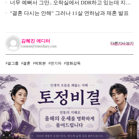
심 받았던 스타
너무 예뻐서 그만.. 오락실에서 DDR하고 있는데 지나
가던 이상민이 캐스팅했다는 연예인
"결혼 다시는 안해" 그러나 11살 연하남과 재혼 발표
김혜진 에디터
다른기사 보기
content@enterdiary.com
걸그룹
결혼
박희본
연기자
영화감독