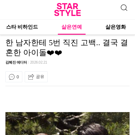
스타 비하인드
삶은연예
삶은영화
한 남자한테 5번 직진 고백.. 결국 결
혼한 아이돌❤️❤️
김혜진 에디터
2026.02.21
공유
0