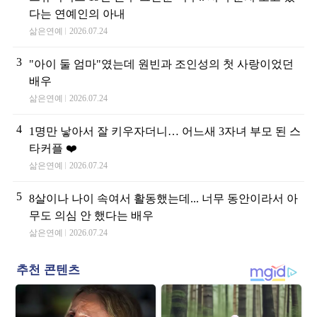
다는 연예인의 아내
삶은연예
2026.07.24
3
"아이 둘 엄마"였는데 원빈과 조인성의 첫 사랑이었던
배우
삶은연예
2026.07.24
4
1명만 낳아서 잘 키우자더니… 어느새 3자녀 부모 된 스
타커플 ❤️
삶은연예
2026.07.24
5
8살이나 나이 속여서 활동했는데... 너무 동안이라서 아
무도 의심 안 했다는 배우
삶은연예
2026.07.24