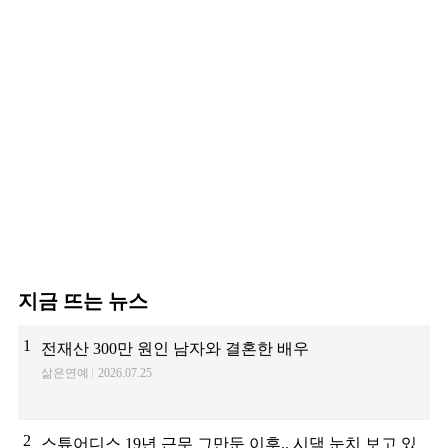
던 이상민이 캐스팅했다는 연
예인
지금 뜨는 뉴스
1
전재산 300만 원인 남자와 결혼한 배우
삶은연예
2026.07.25
2
스튜어디스 19년 근무 그만둔 이후.. 시댁 눈치 보고 있