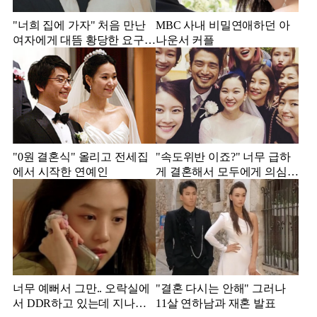
"너희 집에 가자" 처음 만난
MBC 사내 비밀연애하던 아
여자에게 대뜸 황당한 요구
나운서 커플
했다는 MBC 아나운서
"0원 결혼식" 올리고 전세집
"속도위반 이죠?" 너무 급하
에서 시작한 연예인
게 결혼해서 모두에게 의심
받았던 스타
너무 예뻐서 그만.. 오락실에
"결혼 다시는 안해" 그러나
서 DDR하고 있는데 지나가
11살 연하남과 재혼 발표