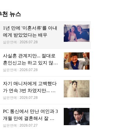
추천 뉴스
1년 만에 '이혼서류'를 아내
에게 받았었다는 배우
삶은연예
2026.07.28
사실혼 관계지만... 절대로
혼인신고는 하고 있지 않다
는 배우
삶은연예
2026.07.28
자기 매니저에게 고백했다
가 연속 3번 차였지만... 결
국 결혼에 성공한 배우
삶은연예
2026.07.28
PC 통신에서 만난 여인과 3
개월 만에 결혼해서 잘 살
고 있는 배우
삶은연예
2026.07.27