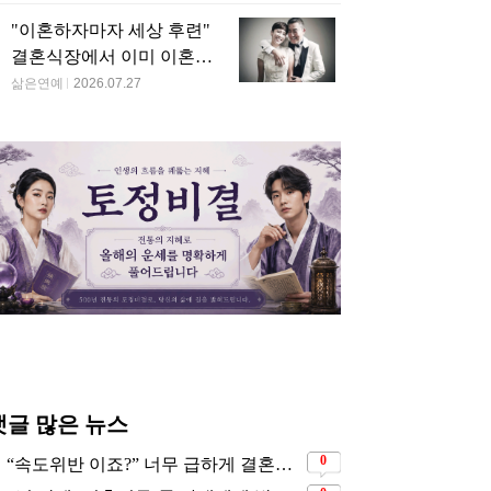
"이혼하자마자 세상 후련"
결혼식장에서 이미 이혼을
직감했었다는 배우
삶은연예
2026.07.27
댓글 많은 뉴스
0
“속도위반 이죠?” 너무 급하게 결혼해서 모두에게 의심 받았던 스타