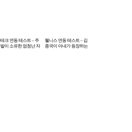
테크 연동 테스트 – 주
웰니스 연동 테스트 – 김
발이 소유한 엄청난 자
종국이 아내가 등장하는
동차
영상