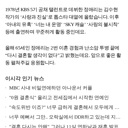
1978년 KBS 5기 공채 탤런트로 데뷔한 정애리는 김수현
작가의 ‘사랑과 진실’로 톱스타 대열에 올랐습니다. 이후
‘아내의 유혹’ ‘너는 내 운명’ ‘SKY 캐슬’ ‘사랑의 불시착’
등에 출연하며 꾸준하게 활동 중인데요.
올해 65세인 정애리는 2번 이혼 경험과 난소암 투병 끝에
“다시 결혼할 생각이 없다”고 밝혔는데요. 앞으로 좋은 활
동 펼쳐주길 응원합니다.
이시각 인기 뉴스
MBC 사내 비밀연애하던 아나운서 커플
"0원 결혼식" 올리고 전세집에서 시작한 연예인
"속도위반 이죠?" 너무 급하게 결혼해서 모두에게 의
심 받았던 스타
너무 예뻐서 그만.. 오락실에서 DDR하고 있는데 지나
가던 이상민이 캐스팅했다는 연예인
"결혼 다시는 안해" 그러나 11살 연하남과 재혼 발표