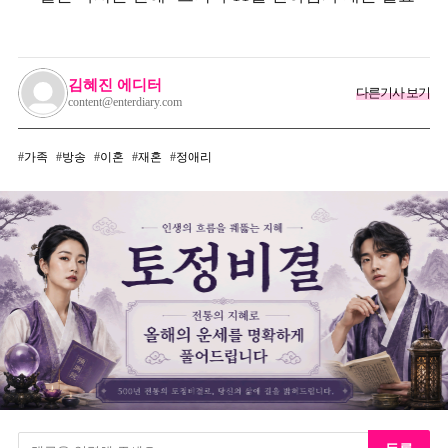
김혜진 에디터
다른기사 보기
content@enterdiary.com
가족
방송
이혼
재혼
정애리