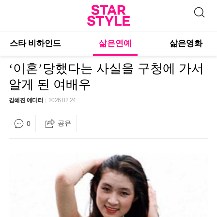
스타 비하인드
삶은연예
삶은영화
‘이혼’당했다는 사실을 구청에 가서
알게 된 여배우
김혜진 에디터
2026.02.24
공유
0