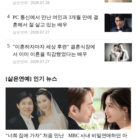
삶은연예
2026.07.28
4
PC 통신에서 만난 여인과 3개월 만에 결
혼해서 잘 살고 있는 배우
삶은연예
2026.07.27
5
"이혼하자마자 세상 후련" 결혼식장에
서 이미 이혼을 직감했었다는 배우
삶은연예
2026.07.27
[삶은연예] 인기 뉴스
"너희 집에 가자" 처음 만난
MBC 사내 비밀연애하던 아