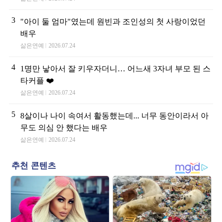
3
"아이 둘 엄마"였는데 원빈과 조인성의 첫 사랑이었던
배우
삶은연예
2026.07.24
4
1명만 낳아서 잘 키우자더니… 어느새 3자녀 부모 된 스
타커플 ❤️
삶은연예
2026.07.24
5
8살이나 나이 속여서 활동했는데... 너무 동안이라서 아
무도 의심 안 했다는 배우
삶은연예
2026.07.24