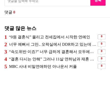
등록
댓글
0
댓글 많은 뉴스
1
0
“0원 결혼식” 올리고 전세집에서 시작한 연예인
2
0
너무 예뻐서 그만.. 오락실에서 DDR하고 있는데 지나가던 이상민이 캐스팅했다는 연예인
3
0
“속도위반 이죠?” 너무 급하게 결혼해서 모두에게 의심 받았던 스타
4
0
“결혼 다시는 안해” 그러나 11살 연하남과 재혼 발표
5
0
MBC 사내 비밀연애하던 아나운서 커플