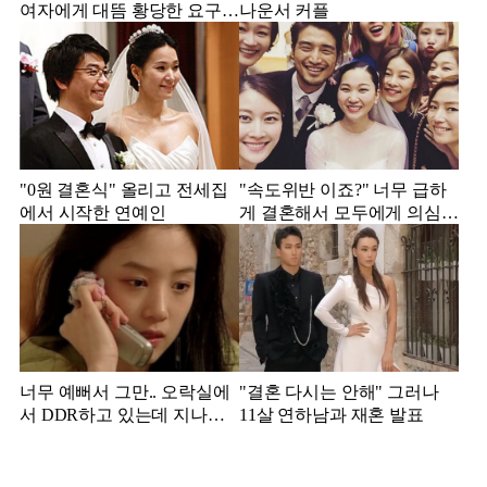
여자에게 대뜸 황당한 요구
나운서 커플
했다는 MBC 아나운서
"0원 결혼식" 올리고 전세집
"속도위반 이죠?" 너무 급하
에서 시작한 연예인
게 결혼해서 모두에게 의심
받았던 스타
너무 예뻐서 그만.. 오락실에
"결혼 다시는 안해" 그러나
서 DDR하고 있는데 지나가
11살 연하남과 재혼 발표
던 이상민이 캐스팅했다는 연
예인