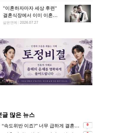
"이혼하자마자 세상 후련"
결혼식장에서 이미 이혼을
직감했었다는 배우
삶은연예
2026.07.27
댓글 많은 뉴스
0
“속도위반 이죠?” 너무 급하게 결혼해서 모두에게 의심 받았던 스타