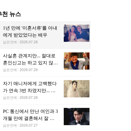
추천 뉴스
1년 만에 '이혼서류'를 아내
에게 받았었다는 배우
삶은연예
2026.07.28
사실혼 관계지만... 절대로
혼인신고는 하고 있지 않다
는 배우
삶은연예
2026.07.28
자기 매니저에게 고백했다
가 연속 3번 차였지만... 결
국 결혼에 성공한 배우
삶은연예
2026.07.28
PC 통신에서 만난 여인과 3
개월 만에 결혼해서 잘 살
고 있는 배우
삶은연예
2026.07.27