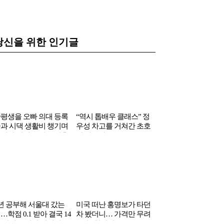
당신을 위한 인기글
평생을 오빠 의대 등록
“역시 톱배우 클래스” 정
백화점에서는 5만원
과 시댁 생활비 챙기며
우성 차고를 거쳐간 초호
데…다이소에서 5천
신한 여배우 결국 이혼
화 자동차들
풀려 난리난 가전제
년 공부해 서울대 갔는
미국 떠난 홍명보가 타던
…학점 0.1 받아 결국 14
차 봤더니… 가격만 무려
 만에 졸업한 연예인
‘1억 6천만원’