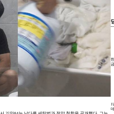
한
금
헌
1
데
’에서 기안84는 남다른 세탁법과 절약 철학을 공개했다. 그는
년