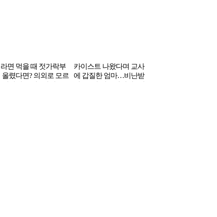
라면 먹을 때 젓가락부
카이스트 나왔다며 교사
 올렸다면? 의외로 모르
에 갑질한 엄마…비난받
 컵라면 꿀팁 3가지
자 “교사 안죽었잖아” 반
박