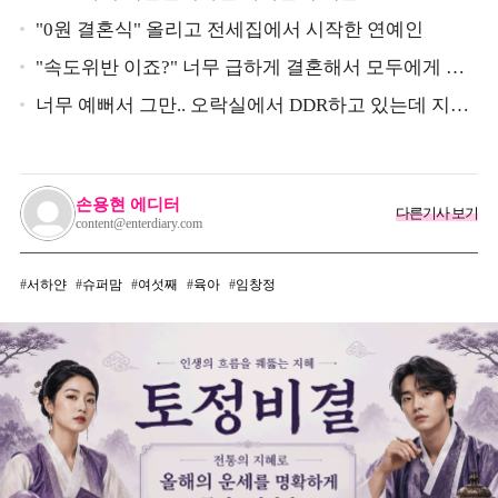
"0원 결혼식" 올리고 전세집에서 시작한 연예인
"속도위반 이죠?" 너무 급하게 결혼해서 모두에게 의
심 받았던 스타
너무 예뻐서 그만.. 오락실에서 DDR하고 있는데 지나
가던 이상민이 캐스팅했다는 연예인
손용현 에디터
다른기사 보기
content@enterdiary.com
서하얀
슈퍼맘
여섯째
육아
임창정