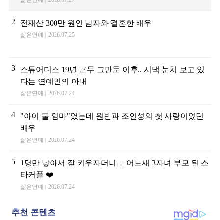
삶은연예
2026.07.27
2
전재산 300만 원인 남자와 결혼한 배우
삶은연예
2026.07.25
3
스튜어디스 19년 근무 그만둔 이후.. 시댁 눈치 보고 있
다는 연예인의 아내
삶은연예
2026.07.24
4
"아이 둘 엄마"였는데 원빈과 조인성의 첫 사랑이었던
배우
삶은연예
2026.07.24
5
1명만 낳아서 잘 키우자더니… 어느새 3자녀 부모 된 스
타커플 ❤️
삶은연예
2026.07.24