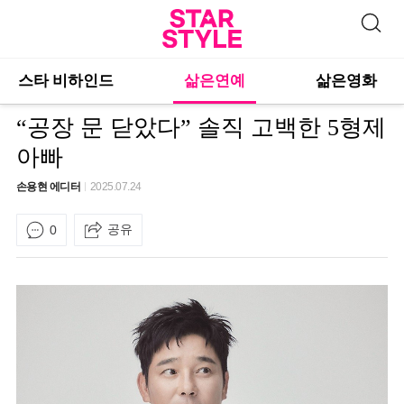
스타 비하인드
삶은연예
삶은영화
“공장 문 닫았다” 솔직 고백한 5형제
아빠
손용현 에디터
2025.07.24
공유
0