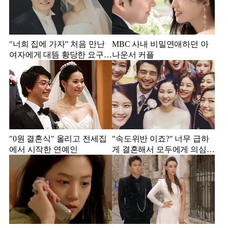
"너희 집에 가자" 처음 만난
MBC 사내 비밀연애하던 아
여자에게 대뜸 황당한 요구
나운서 커플
했다는 MBC 아나운서
"0원 결혼식" 올리고 전세집
"속도위반 이죠?" 너무 급하
에서 시작한 연예인
게 결혼해서 모두에게 의심
받았던 스타