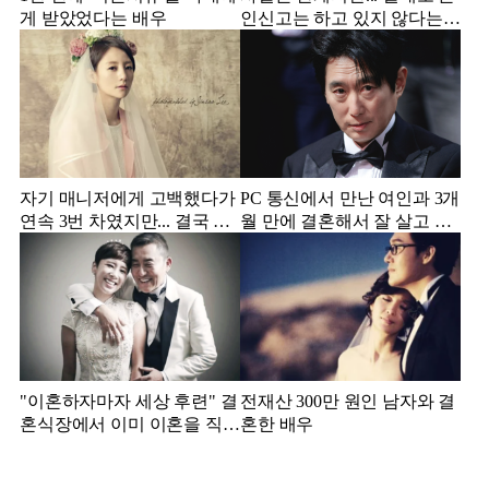
게 받았었다는 배우
인신고는 하고 있지 않다는
배우
자기 매니저에게 고백했다가
PC 통신에서 만난 여인과 3개
연속 3번 차였지만... 결국 결
월 만에 결혼해서 잘 살고 있
혼에 성공한 배우
는 배우
"이혼하자마자 세상 후련" 결
전재산 300만 원인 남자와 결
혼식장에서 이미 이혼을 직감
혼한 배우
했었다는 배우