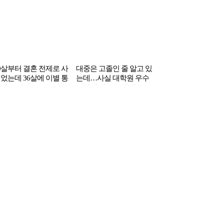
0살부터 결혼 전제로 사
대중은 고졸인 줄 알고 있
었는데 36살에 이별 통
는데…사실 대학원 우수
받은 여성
상까지 받은 톱여배우