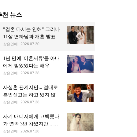
추천 뉴스
"결혼 다시는 안해" 그러나
11살 연하남과 재혼 발표
삶은연예
2026.07.30
1년 만에 '이혼서류'를 아내
에게 받았었다는 배우
삶은연예
2026.07.28
사실혼 관계지만... 절대로
혼인신고는 하고 있지 않다
는 배우
삶은연예
2026.07.28
자기 매니저에게 고백했다
가 연속 3번 차였지만... 결
국 결혼에 성공한 배우
삶은연예
2026.07.28