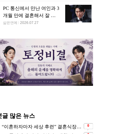
PC 통신에서 만난 여인과 3
개월 만에 결혼해서 잘 살
고 있는 배우
삶은연예
2026.07.27
댓글 많은 뉴스
0
“이혼하자마자 세상 후련” 결혼식장에서 이미 이혼을 직감했었다는 배우