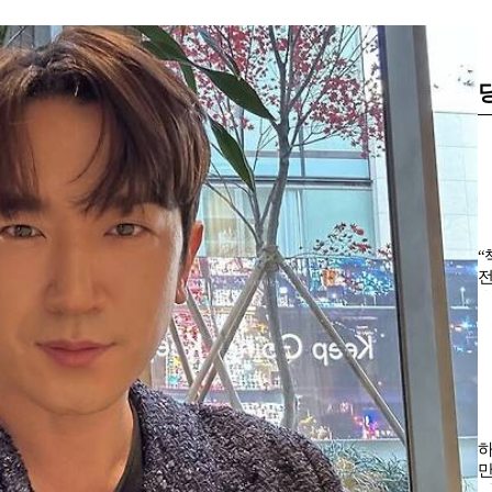
“
전
울
하
만
연