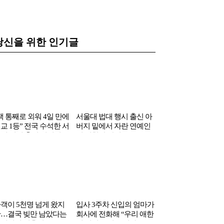
당신을 위한 인기글
책 통째로 외워 4일 만에
서울대 법대 행시 출신 아
LA 흑인 남자들 90%
교 1등” 전국 수석한 서
버지 밑에서 자란 연예인
무 사랑하고 있다는 
대 의대 출신 연예인
의 엄청난 학력
국인 여성
객이 5천명 넘게 왔지
입사 3주차 신입의 엄마가
…결국 빚만 남았다는
회사에 전화해 “우리 애한
예인의 결혼식
테 어려운 일 주지마”