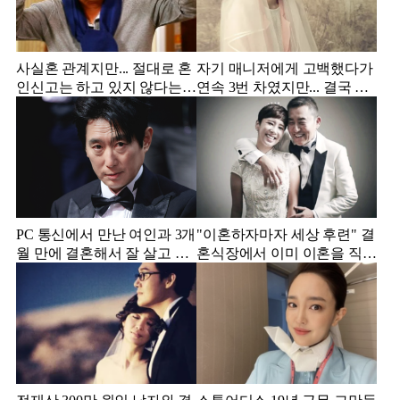
사실혼 관계지만... 절대로 혼
자기 매니저에게 고백했다가
인신고는 하고 있지 않다는
연속 3번 차였지만... 결국 결
배우
혼에 성공한 배우
PC 통신에서 만난 여인과 3개
"이혼하자마자 세상 후련" 결
월 만에 결혼해서 잘 살고 있
혼식장에서 이미 이혼을 직감
는 배우
했었다는 배우