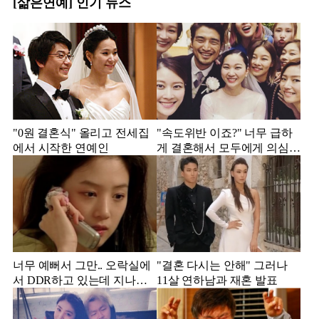
[삶은연예] 인기 뉴스
"0원 결혼식" 올리고 전세집
"속도위반 이죠?" 너무 급하
에서 시작한 연예인
게 결혼해서 모두에게 의심
받았던 스타
너무 예뻐서 그만.. 오락실에
"결혼 다시는 안해" 그러나
서 DDR하고 있는데 지나가
11살 연하남과 재혼 발표
던 이상민이 캐스팅했다는 연
예인