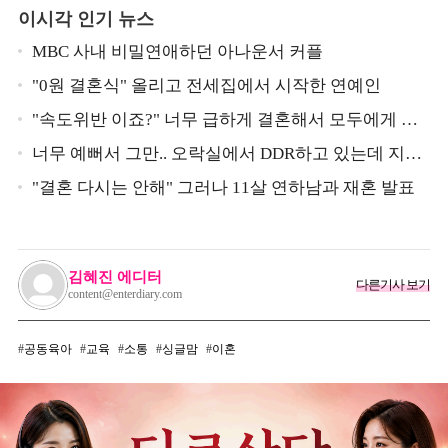
이시각 인기 뉴스
MBC 사내 비밀연애하던 아나운서 커플
"0원 결혼식" 올리고 전세집에서 시작한 연예인
"속도위반 이죠?" 너무 급하게 결혼해서 모두에게 의
심 받았던 스타
너무 예뻐서 그만.. 오락실에서 DDR하고 있는데 지나
가던 이상민이 캐스팅했다는 연예인
"결혼 다시는 안해" 그러나 11살 연하남과 재혼 발표
김혜진 에디터
다른기사 보기
content@enterdiary.com
공동육아
교육
소통
싱글맘
이혼