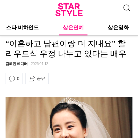
스타 비하인드
삶은연예
삶은영화
“이혼하고 남편이랑 더 지내요” 할
리우드식 우정 나누고 있다는 배우
김혜진 에디터
2026.01.12
공유
0