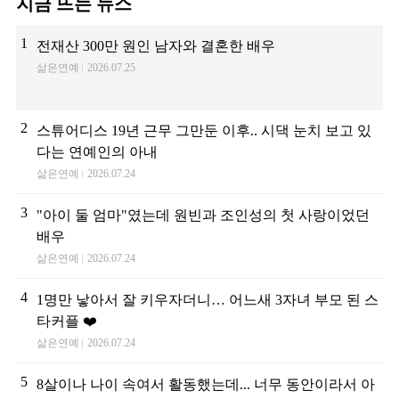
지금 뜨는 뉴스
1
전재산 300만 원인 남자와 결혼한 배우
삶은연예
2026.07.25
2
스튜어디스 19년 근무 그만둔 이후.. 시댁 눈치 보고 있
다는 연예인의 아내
삶은연예
2026.07.24
3
"아이 둘 엄마"였는데 원빈과 조인성의 첫 사랑이었던
배우
삶은연예
2026.07.24
4
1명만 낳아서 잘 키우자더니… 어느새 3자녀 부모 된 스
타커플 ❤️
삶은연예
2026.07.24
5
8살이나 나이 속여서 활동했는데... 너무 동안이라서 아