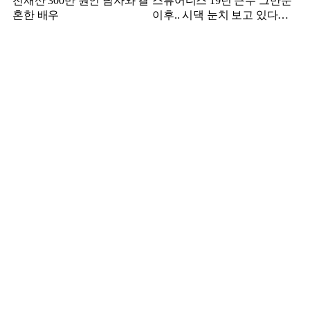
전재산 300만 원인 남자와 결
스튜어디스 19년 근무 그만둔
혼한 배우
이후.. 시댁 눈치 보고 있다는
연예인의 아내