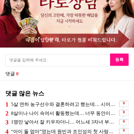
등록
댓글
0
댓글 많은 뉴스
1
0
5살 연하 농구선수와 결혼하려고 했는데… 시어머니의 결혼반대에 부딛혔던 아이돌
2
0
8살이나 나이 속여서 활동했는데… 너무 동안이라서 아무도 의심 안 했다는 배우
3
0
1명만 낳아서 잘 키우자더니… 어느새 3자녀 부모 된 스타커플 ❤️
4
0
“아이 둘 엄마”였는데 원빈과 조인성의 첫 사랑이었던 배우