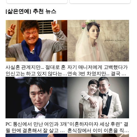
[삶은연예] 추천 뉴스
사실혼 관계지만... 절대로 혼
자기 매니저에게 고백했다가
인신고는 하고 있지 않다는
연속 3번 차였지만... 결국 결
배우
혼에 성공한 배우
PC 통신에서 만난 여인과 3개
"이혼하자마자 세상 후련" 결
월 만에 결혼해서 잘 살고 있
혼식장에서 이미 이혼을 직감
는 배우
했었다는 배우