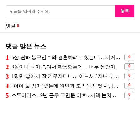
등록
댓글
0
댓글 많은 뉴스
1
0
5살 연하 농구선수와 결혼하려고 했는데… 시어머니의 결혼반대에 부딛혔던 아이돌
2
0
8살이나 나이 속여서 활동했는데… 너무 동안이라서 아무도 의심 안 했다는 배우
3
0
1명만 낳아서 잘 키우자더니… 어느새 3자녀 부모 된 스타커플 ❤️
4
0
“아이 둘 엄마”였는데 원빈과 조인성의 첫 사랑이었던 배우
5
0
스튜어디스 19년 근무 그만둔 이후.. 시댁 눈치 보고 있다는 연예인의 아내