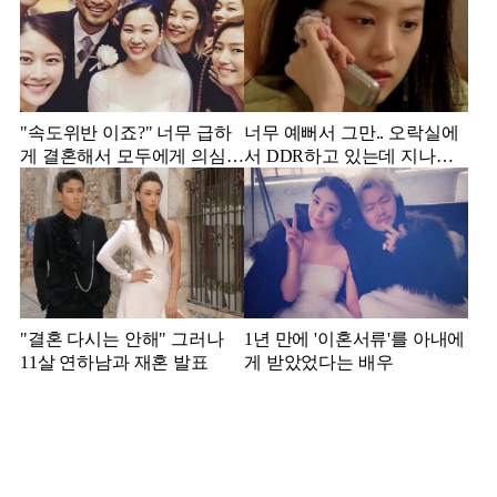
"속도위반 이죠?" 너무 급하
너무 예뻐서 그만.. 오락실에
게 결혼해서 모두에게 의심
서 DDR하고 있는데 지나가
받았던 스타
던 이상민이 캐스팅했다는 연
예인
"결혼 다시는 안해" 그러나
1년 만에 '이혼서류'를 아내에
11살 연하남과 재혼 발표
게 받았었다는 배우