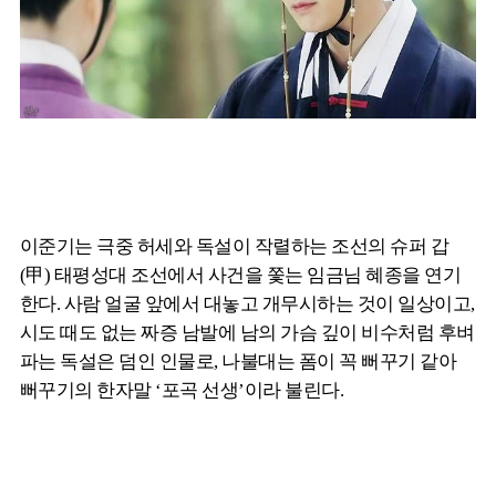
이준기는 극중 허세와 독설이 작렬하는 조선의 슈퍼 갑
(甲) 태평성대 조선에서 사건을 쫓는 임금님 혜종을 연기
한다. 사람 얼굴 앞에서 대놓고 개무시하는 것이 일상이고,
시도 때도 없는 짜증 남발에 남의 가슴 깊이 비수처럼 후벼
파는 독설은 덤인 인물로, 나불대는 폼이 꼭 뻐꾸기 같아
뻐꾸기의 한자말 ‘포곡 선생’이라 불린다.