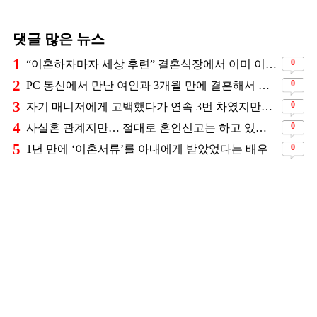
댓글 많은 뉴스
1
0
“이혼하자마자 세상 후련” 결혼식장에서 이미 이혼을 직감했었다는 배우
2
0
PC 통신에서 만난 여인과 3개월 만에 결혼해서 잘 살고 있는 배우
3
0
자기 매니저에게 고백했다가 연속 3번 차였지만… 결국 결혼에 성공한 배우
4
0
사실혼 관계지만… 절대로 혼인신고는 하고 있지 않다는 배우
5
0
1년 만에 ‘이혼서류’를 아내에게 받았었다는 배우