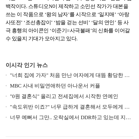
백작이다. 스튜디오N이 제작하고 소민선 작가가 대본을
쓰는 이 작품으로 ‘왕의 남자’를 시작으로 ‘일지매’ ‘아랑
사또전’ ‘조선총잡이’ ‘밤을 걷는 선비’ ‘달의 연인’ 등 사
극 흥행의 아이콘인 ‘이준기=사극불패’의 신화를 이어갈
수 있을지 기대가 모아지고 있다.
이시각 인기 뉴스
"너희 집에 가자" 처음 만난 여자에게 대뜸 황당한 요
구 했다는 MBC 아나운서
MBC 사내 비밀연애하던 아나운서 커플
"0원 결혼식" 올리고 전세집에서 시작한 연예인
"속도위반 이죠?" 너무 급하게 결혼해서 모두에게 의
심 받았던 스타
너무 예뻐서 그만.. 오락실에서 DDR하고 있는데 지나
가던 이상민이 캐스팅했다는 연예인