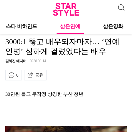
스타 비하인드
삶은연예
삶은영화
3000:1 뚫고 배우되자마자… ‘연예
인병’ 심하게 걸렸었다는 배우
김혜진 에디터
2026.01.14
공유
0
30만원 들고 무작정 상경한 부산 청년