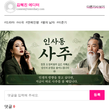
김혜진 에디터
다른기사 보기
content@enterdiary.com
드라마
사극
연예인병
왕의 남자
이준기
등록
댓글
0