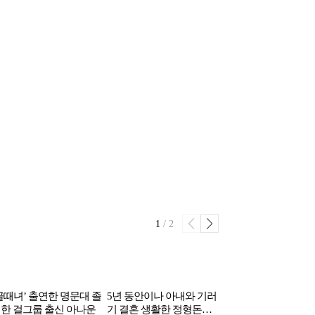
1
/
2
골때녀’ 출연한 명문대 졸
5년 동안이나 아내와 기러
현재 돈많은 연예인
한 걸그룹 출신 아나운
기 결혼 생활한 정형돈…
한남동 떠나 이동하고