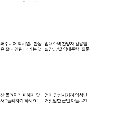
…무속인된 충격근황
결국 마무리하다
다는 ‘이 지역’
퍼주니어 최시원, “한동
임대주택 찬양자 김용범
은 절대 안된다”라는 댓
실장…’딸 임대주택’ 질문
에 직접 남긴 글
에 대격노 ‘일파만파’
산 돌려차기 피해자 앞
엄마 안심시키려 엄청난
서 “돌려차기 하시죠”
거짓말한 군인 아들…21
담한 두 국회의원 정체
세기 한국땅에서 전사하
다