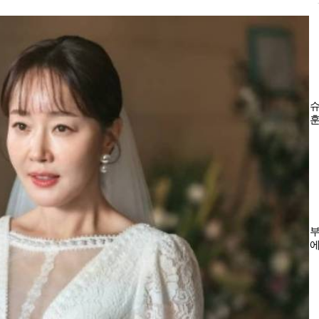
서
슈
훈
글
부
에
농