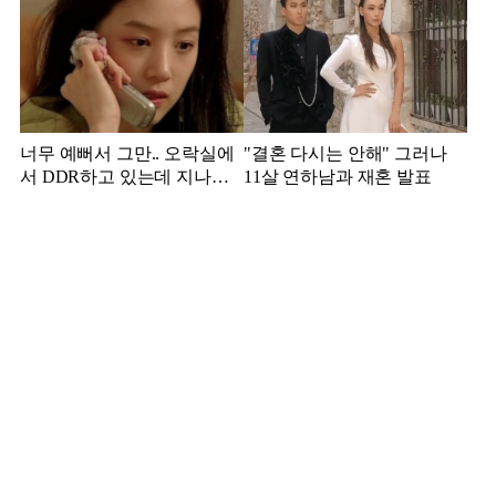
너무 예뻐서 그만.. 오락실에
"결혼 다시는 안해" 그러나
서 DDR하고 있는데 지나가
11살 연하남과 재혼 발표
던 이상민이 캐스팅했다는 연
예인