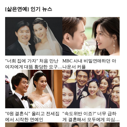
[삶은연예] 인기 뉴스
"너희 집에 가자" 처음 만난
MBC 사내 비밀연애하던 아
여자에게 대뜸 황당한 요구
나운서 커플
했다는 MBC 아나운서
"0원 결혼식" 올리고 전세집
"속도위반 이죠?" 너무 급하
에서 시작한 연예인
게 결혼해서 모두에게 의심
받았던 스타