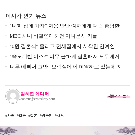
이시각 인기 뉴스
"너희 집에 가자" 처음 만난 여자에게 대뜸 황당한 요
구 했다는 MBC 아나운서
MBC 사내 비밀연애하던 아나운서 커플
"0원 결혼식" 올리고 전세집에서 시작한 연예인
"속도위반 이죠?" 너무 급하게 결혼해서 모두에게 의
심 받았던 스타
너무 예뻐서 그만.. 오락실에서 DDR하고 있는데 지나
가던 이상민이 캐스팅했다는 연예인
김혜진 에디터
다른기사 보기
content@enterdiary.com
가족
갈등
결혼
방송인
사랑