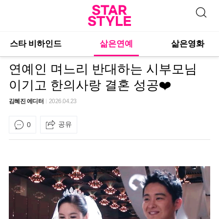
스타 비하인드
삶은연예
삶은영화
연예인 며느리 반대하는 시부모님
이기고 한의사랑 결혼 성공❤️
김혜진 에디터
2026.04.23
공유
0