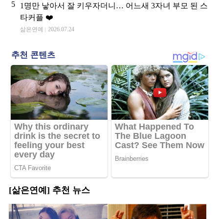
5
1명만 낳아서 잘 키우자더니… 어느새 3자녀 부모 된 스
타커플 ❤️
삶은연예
2026.07.24
[삶은연예] 추천 뉴스