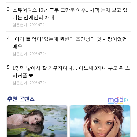
3
스튜어디스 19년 근무 그만둔 이후.. 시댁 눈치 보고 있
다는 연예인의 아내
삶은연예
2026.07.24
4
"아이 둘 엄마"였는데 원빈과 조인성의 첫 사랑이었던
배우
삶은연예
2026.07.24
5
1명만 낳아서 잘 키우자더니… 어느새 3자녀 부모 된 스
타커플 ❤️
삶은연예
2026.07.24