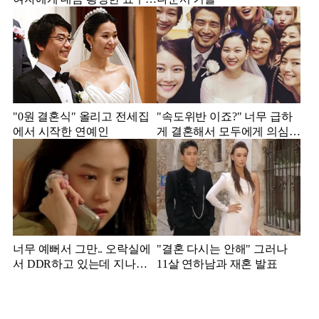
했다는 MBC 아나운서
"0원 결혼식" 올리고 전세집
"속도위반 이죠?" 너무 급하
에서 시작한 연예인
게 결혼해서 모두에게 의심
받았던 스타
너무 예뻐서 그만.. 오락실에
"결혼 다시는 안해" 그러나
서 DDR하고 있는데 지나가
11살 연하남과 재혼 발표
던 이상민이 캐스팅했다는 연
예인