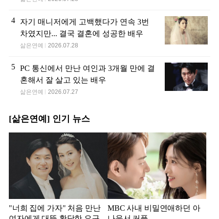
4
자기 매니저에게 고백했다가 연속 3번
차였지만... 결국 결혼에 성공한 배우
삶은연예
2026.07.28
5
PC 통신에서 만난 여인과 3개월 만에 결
혼해서 잘 살고 있는 배우
삶은연예
2026.07.27
[삶은연예] 인기 뉴스
"너희 집에 가자" 처음 만난
MBC 사내 비밀연애하던 아
여자에게 대뜸 황당한 요구
나운서 커플