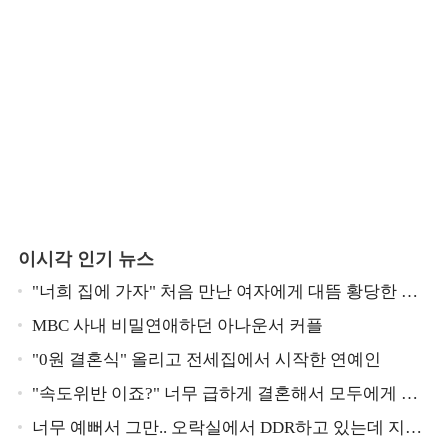
이시각 인기 뉴스
"너희 집에 가자" 처음 만난 여자에게 대뜸 황당한 요
구 했다는 MBC 아나운서
MBC 사내 비밀연애하던 아나운서 커플
"0원 결혼식" 올리고 전세집에서 시작한 연예인
"속도위반 이죠?" 너무 급하게 결혼해서 모두에게 의
심 받았던 스타
너무 예뻐서 그만.. 오락실에서 DDR하고 있는데 지나