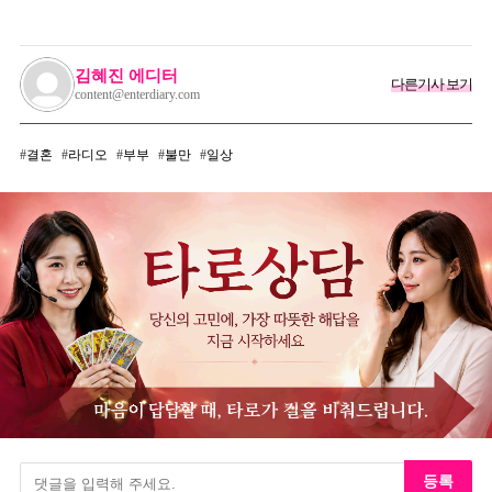
가던 이상민이 캐스팅했다는 연예인
김혜진 에디터
다른기사 보기
content@enterdiary.com
결혼
라디오
부부
불만
일상
등록