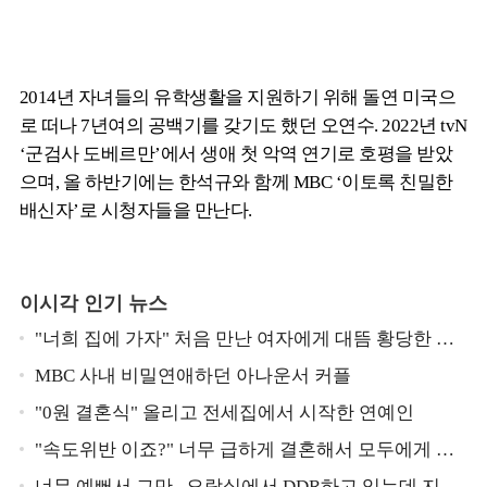
2014년 자녀들의 유학생활을 지원하기 위해 돌연 미국으
로 떠나 7년여의 공백기를 갖기도 했던 오연수. 2022년 tvN
‘군검사 도베르만’에서 생애 첫 악역 연기로 호평을 받았
으며, 올 하반기에는 한석규와 함께 MBC ‘이토록 친밀한
배신자’로 시청자들을 만난다.
이시각 인기 뉴스
"너희 집에 가자" 처음 만난 여자에게 대뜸 황당한 요
구 했다는 MBC 아나운서
MBC 사내 비밀연애하던 아나운서 커플
"0원 결혼식" 올리고 전세집에서 시작한 연예인
"속도위반 이죠?" 너무 급하게 결혼해서 모두에게 의
심 받았던 스타
너무 예뻐서 그만.. 오락실에서 DDR하고 있는데 지나