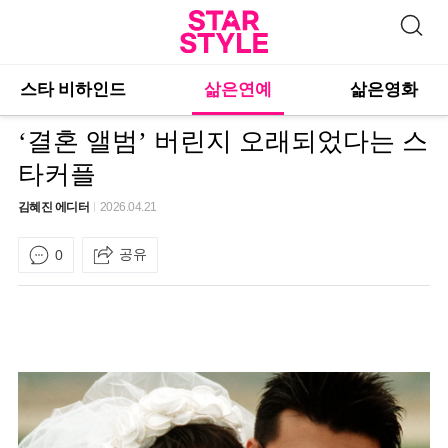
스타 비하인드
삶은연예
삶은영화
‘결혼 앨범’ 버린지 오래되었다는 스
타커플
김혜진 에디터
2026.04.21
공유
0