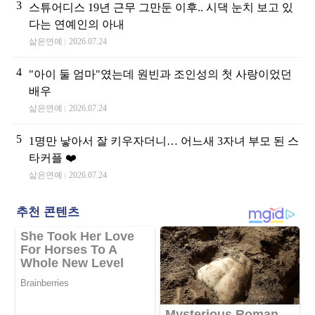
3
스튜어디스 19년 근무 그만둔 이후.. 시댁 눈치 보고 있
다는 연예인의 아내
삶은연예
2026.07.24
4
"아이 둘 엄마"였는데 원빈과 조인성의 첫 사랑이었던
배우
삶은연예
2026.07.24
5
1명만 낳아서 잘 키우자더니… 어느새 3자녀 부모 된 스
타커플 ❤️
삶은연예
2026.07.24