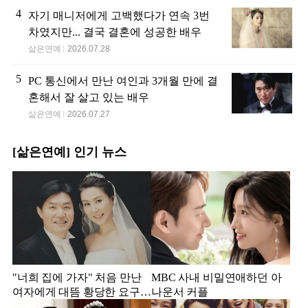
4
자기 매니저에게 고백했다가 연속 3번
차였지만... 결국 결혼에 성공한 배우
삶은연예
2026.07.28
5
PC 통신에서 만난 여인과 3개월 만에 결
혼해서 잘 살고 있는 배우
삶은연예
2026.07.27
[삶은연예] 인기 뉴스
"너희 집에 가자" 처음 만난
MBC 사내 비밀연애하던 아
여자에게 대뜸 황당한 요구
나운서 커플
했다는 MBC 아나운서