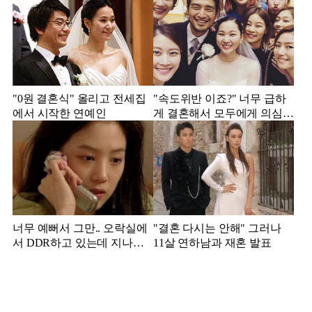
"0원 결혼식" 올리고 전세집
"속도위반 이죠?" 너무 급하
에서 시작한 연예인
게 결혼해서 모두에게 의심
받았던 스타
너무 예뻐서 그만.. 오락실에
"결혼 다시는 안해" 그러나
서 DDR하고 있는데 지나가
11살 연하남과 재혼 발표
던 이상민이 캐스팅했다는 연
예인