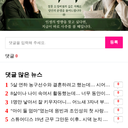
등록
댓글
0
댓글 많은 뉴스
1
0
5살 연하 농구선수와 결혼하려고 했는데… 시어머니의 결혼반대에 부딛혔던 아이돌
2
0
8살이나 나이 속여서 활동했는데… 너무 동안이라서 아무도 의심 안 했다는 배우
3
0
1명만 낳아서 잘 키우자더니… 어느새 3자녀 부모 된 스타커플 ❤️
4
0
“아이 둘 엄마”였는데 원빈과 조인성의 첫 사랑이었던 배우
5
0
스튜어디스 19년 근무 그만둔 이후.. 시댁 눈치 보고 있다는 연예인의 아내