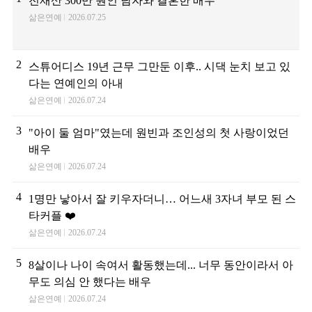
전재산 300만 원인 남자와 결혼한 배우
삶은연예
2026.07.25
2
스튜어디스 19년 근무 그만둔 이후.. 시댁 눈치 보고 있
다는 연예인의 아내
삶은연예
2026.07.24
3
"아이 둘 엄마"였는데 원빈과 조인성의 첫 사랑이었던
배우
삶은연예
2026.07.24
4
1명만 낳아서 잘 키우자더니… 어느새 3자녀 부모 된 스
타커플 ❤️
삶은연예
2026.07.24
5
8살이나 나이 속여서 활동했는데... 너무 동안이라서 아
무도 의심 안 했다는 배우
삶은연예
2026.07.24