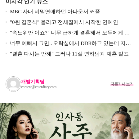
이시각 인기 뉴스
MBC 사내 비밀연애하던 아나운서 커플
"0원 결혼식" 올리고 전세집에서 시작한 연예인
"속도위반 이죠?" 너무 급하게 결혼해서 모두에게 의
심 받았던 스타
너무 예뻐서 그만.. 오락실에서 DDR하고 있는데 지나
가던 이상민이 캐스팅했다는 연예인
"결혼 다시는 안해" 그러나 11살 연하남과 재혼 발표
개발기획팀
다른기사 보기
content@enterdiary.com