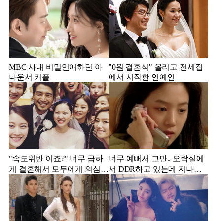
MBC 사내 비밀연애하던 아
"0원 결혼식" 올리고 전세집
나운서 커플
에서 시작한 연예인
"속도위반 이죠?" 너무 급하
너무 예뻐서 그만.. 오락실에
게 결혼해서 모두에게 의심
서 DDR하고 있는데 지나가
받았던 스타
던 이상민이 캐스팅했다는 연
예인