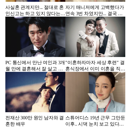
사실혼 관계지만... 절대로 혼
자기 매니저에게 고백했다가
인신고는 하고 있지 않다는
연속 3번 차였지만... 결국 결
배우
혼에 성공한 배우
PC 통신에서 만난 여인과 3개
"이혼하자마자 세상 후련" 결
월 만에 결혼해서 잘 살고 있
혼식장에서 이미 이혼을 직감
는 배우
했었다는 배우
전재산 300만 원인 남자와 결
스튜어디스 19년 근무 그만둔
혼한 배우
이후.. 시댁 눈치 보고 있다는
연예인의 아내