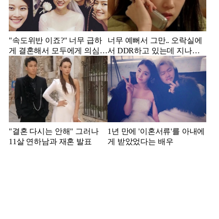
"속도위반 이죠?" 너무 급하
너무 예뻐서 그만.. 오락실에
게 결혼해서 모두에게 의심
서 DDR하고 있는데 지나가
받았던 스타
던 이상민이 캐스팅했다는 연
예인
"결혼 다시는 안해" 그러나
1년 만에 '이혼서류'를 아내에
11살 연하남과 재혼 발표
게 받았었다는 배우