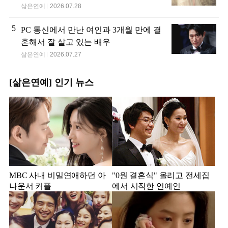
삶은연예
2026.07.28
5
PC 통신에서 만난 여인과 3개월 만에 결
혼해서 잘 살고 있는 배우
삶은연예
2026.07.27
[삶은연예] 인기 뉴스
MBC 사내 비밀연애하던 아
"0원 결혼식" 올리고 전세집
나운서 커플
에서 시작한 연예인