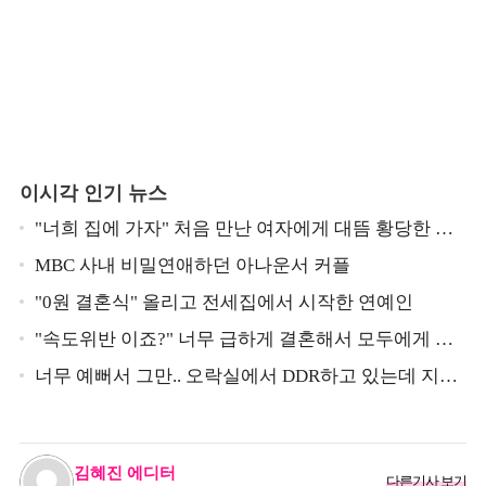
이시각 인기 뉴스
"너희 집에 가자" 처음 만난 여자에게 대뜸 황당한 요
구 했다는 MBC 아나운서
MBC 사내 비밀연애하던 아나운서 커플
"0원 결혼식" 올리고 전세집에서 시작한 연예인
"속도위반 이죠?" 너무 급하게 결혼해서 모두에게 의
심 받았던 스타
너무 예뻐서 그만.. 오락실에서 DDR하고 있는데 지나
가던 이상민이 캐스팅했다는 연예인
김혜진 에디터
다른기사 보기