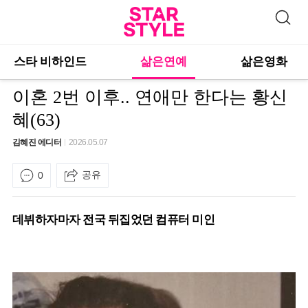
스타 비하인드
삶은연예
삶은영화
이혼 2번 이후.. 연애만 한다는 황신
혜(63)
김혜진 에디터
2026.05.07
공유
0
데뷔하자마자 전국 뒤집었던 컴퓨터 미인