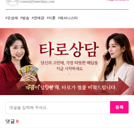
content@enterdiary.com
모성애
방송
연애관
이혼
패셔니스타
등록
댓글
0