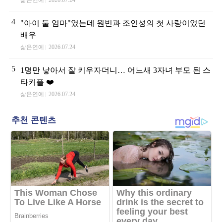
삶은연예
2026.07.24
4
"아이 둘 엄마"였는데 원빈과 조인성의 첫 사랑이었던
배우
삶은연예
2026.07.24
5
1명만 낳아서 잘 키우자더니… 어느새 3자녀 부모 된 스
타커플 ❤️
삶은연예
2026.07.24