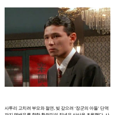
사투리 고치려 부모와 절연, 빚 갚으려 ‘장군의 아들’ 단역
까지 명배우를 향한 황정민의 집념은 상상을 초월했다. 사