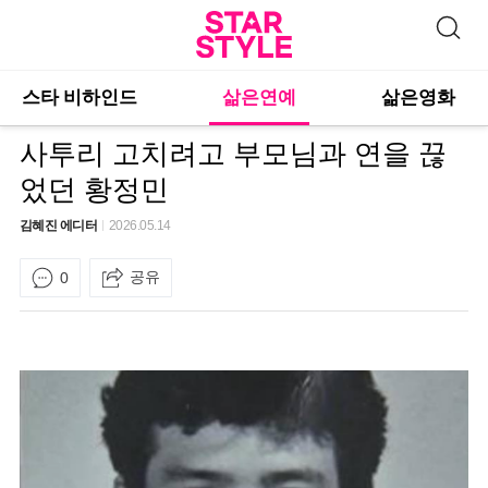
스타 비하인드
삶은연예
삶은영화
사투리 고치려고 부모님과 연을 끊
었던 황정민
김혜진 에디터
2026.05.14
공유
0