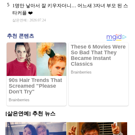
5
1명만 낳아서 잘 키우자더니… 어느새 3자녀 부모 된 스
타커플 ❤️
삶은연예
2026.07.24
[삶은연예] 추천 뉴스