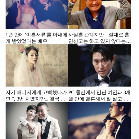
1년 만에 '이혼서류'를 아내에
사실혼 관계지만... 절대로 혼
게 받았었다는 배우
인신고는 하고 있지 않다는
배우
자기 매니저에게 고백했다가
PC 통신에서 만난 여인과 3개
연속 3번 차였지만... 결국 결
월 만에 결혼해서 잘 살고 있
혼에 성공한 배우
는 배우