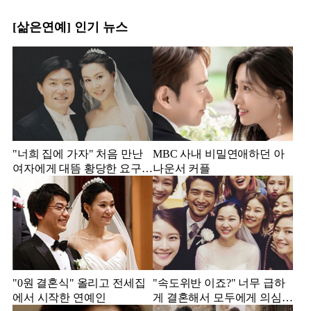
[삶은연예] 인기 뉴스
"너희 집에 가자" 처음 만난
MBC 사내 비밀연애하던 아
여자에게 대뜸 황당한 요구
나운서 커플
했다는 MBC 아나운서
"0원 결혼식" 올리고 전세집
"속도위반 이죠?" 너무 급하
에서 시작한 연예인
게 결혼해서 모두에게 의심