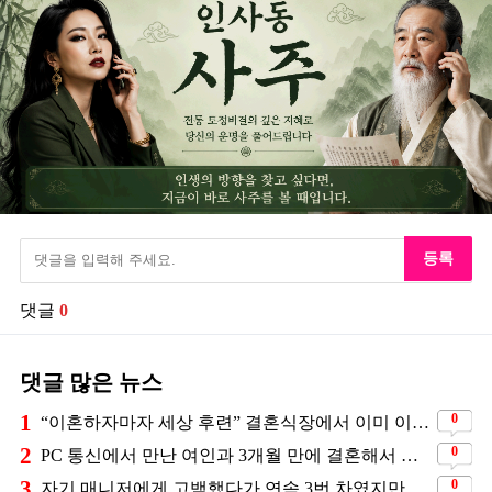
등록
댓글
0
댓글 많은 뉴스
1
0
“이혼하자마자 세상 후련” 결혼식장에서 이미 이혼을 직감했었다는 배우
2
0
PC 통신에서 만난 여인과 3개월 만에 결혼해서 잘 살고 있는 배우
3
0
자기 매니저에게 고백했다가 연속 3번 차였지만… 결국 결혼에 성공한 배우