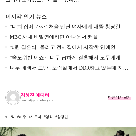
이시각 인기 뉴스
"너희 집에 가자" 처음 만난 여자에게 대뜸 황당한 요
구 했다는 MBC 아나운서
MBC 사내 비밀연애하던 아나운서 커플
"0원 결혼식" 올리고 전세집에서 시작한 연예인
"속도위반 이죠?" 너무 급하게 결혼해서 모두에게 의
심 받았던 스타
너무 예뻐서 그만.. 오락실에서 DDR하고 있는데 지나
가던 이상민이 캐스팅했다는 연예인
김혜진 에디터
다른기사 보기
content@enterdiary.com
노력
배우
사투리
영화
황정민