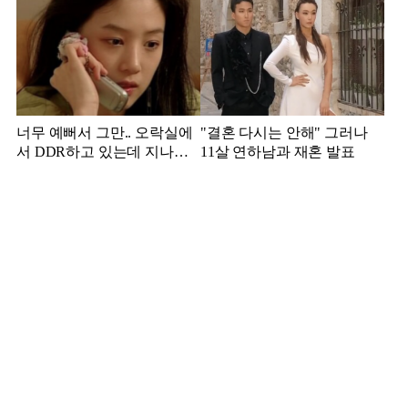
받았던 스타
너무 예뻐서 그만.. 오락실에
"결혼 다시는 안해" 그러나
서 DDR하고 있는데 지나가
11살 연하남과 재혼 발표
던 이상민이 캐스팅했다는 연
예인