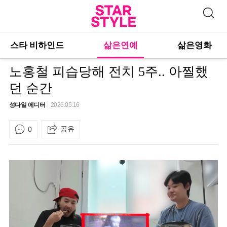
스타 비하인드
삶은연예
삶은영화
노홍철 피습당해 전치 5주.. 아찔했
던 순간
성다일 에디터
2026.05.16
공유
0