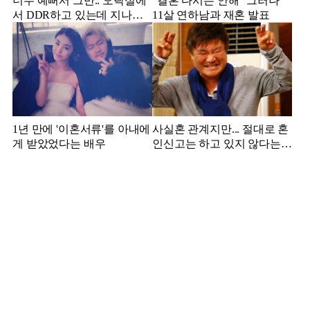
너무 예뻐서 그만.. 오락실에
"결혼 다시는 안해" 그러나
서 DDR하고 있는데 지나가
11살 연하남과 재혼 발표
던 이상민이 캐스팅했다는 연
예인
1년 만에 '이혼서류'를 아내에
사실혼 관계지만... 절대로 혼
게 받았었다는 배우
인신고는 하고 있지 않다는
배우