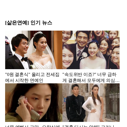
[삶은연예] 인기 뉴스
"0원 결혼식" 올리고 전세집
"속도위반 이죠?" 너무 급하
에서 시작한 연예인
게 결혼해서 모두에게 의심
받았던 스타