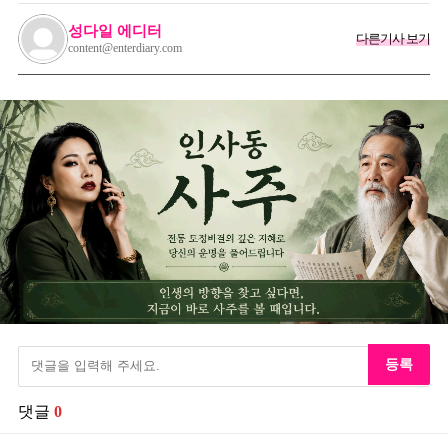
성다일 에디터
다른기사 보기
content@enterdiary.com
등록
댓글
0