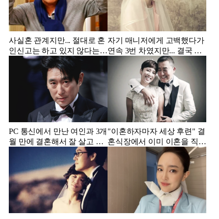
사실혼 관계지만... 절대로 혼
자기 매니저에게 고백했다가
인신고는 하고 있지 않다는
연속 3번 차였지만... 결국 결
배우
혼에 성공한 배우
PC 통신에서 만난 여인과 3개
"이혼하자마자 세상 후련" 결
월 만에 결혼해서 잘 살고 있
혼식장에서 이미 이혼을 직감
는 배우
했었다는 배우