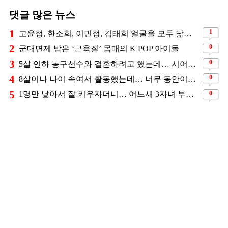
댓글 많은 뉴스
1
1
고윤정, 한소희, 이민정, 김태희 얼굴을 모두 닮았다는 日배우
2
0
군대면제 받은 ‘근육질’ 몸매의 K POP 아이돌
3
0
5살 연하 농구선수와 결혼하려고 했는데… 시어머니의 결혼반대에 부딛혔던 아이돌
4
0
8살이나 나이 속여서 활동했는데… 너무 동안이라서 아무도 의심 안 했다는 배우
5
0
1명만 낳아서 잘 키우자더니… 어느새 3자녀 부모 된 스타커플 ❤️