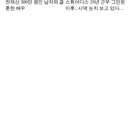
전재산 300만 원인 남자와 결
스튜어디스 19년 근무 그만둔
혼한 배우
이후.. 시댁 눈치 보고 있다는
연예인의 아내