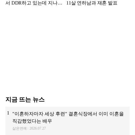
서 DDR하고 있는데 지나가
11살 연하남과 재혼 발표
던 이상민이 캐스팅했다는 연
예인
지금 뜨는 뉴스
1
"이혼하자마자 세상 후련" 결혼식장에서 이미 이혼을
직감했었다는 배우
삶은연예
2026.07.27