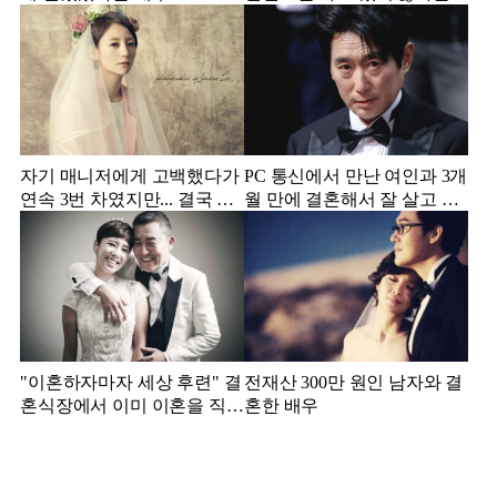
배우
자기 매니저에게 고백했다가
PC 통신에서 만난 여인과 3개
연속 3번 차였지만... 결국 결
월 만에 결혼해서 잘 살고 있
혼에 성공한 배우
는 배우
"이혼하자마자 세상 후련" 결
전재산 300만 원인 남자와 결
혼식장에서 이미 이혼을 직감
혼한 배우
했었다는 배우