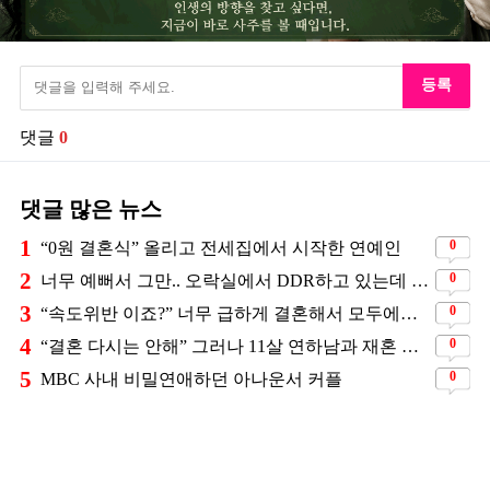
등록
댓글
0
댓글 많은 뉴스
1
0
“0원 결혼식” 올리고 전세집에서 시작한 연예인
2
0
너무 예뻐서 그만.. 오락실에서 DDR하고 있는데 지나가던 이상민이 캐스팅했다는 연예인
3
0
“속도위반 이죠?” 너무 급하게 결혼해서 모두에게 의심 받았던 스타
4
0
“결혼 다시는 안해” 그러나 11살 연하남과 재혼 발표
5
0
MBC 사내 비밀연애하던 아나운서 커플