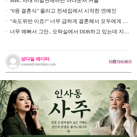
구 했다는 MBC 아나운서
MBC 사내 비밀연애하던 아나운서 커플
"0원 결혼식" 올리고 전세집에서 시작한 연예인
"속도위반 이죠?" 너무 급하게 결혼해서 모두에게 의
심 받았던 스타
너무 예뻐서 그만.. 오락실에서 DDR하고 있는데 지나
가던 이상민이 캐스팅했다는 연예인
성다일 에디터
다른기사 보기
content@enterdiary.com