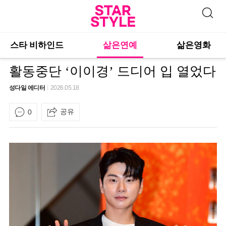
스타 비하인드
삶은연예
삶은영화
활동중단 ‘이이경’ 드디어 입 열었다
성다일 에디터
2026.05.18
공유
0