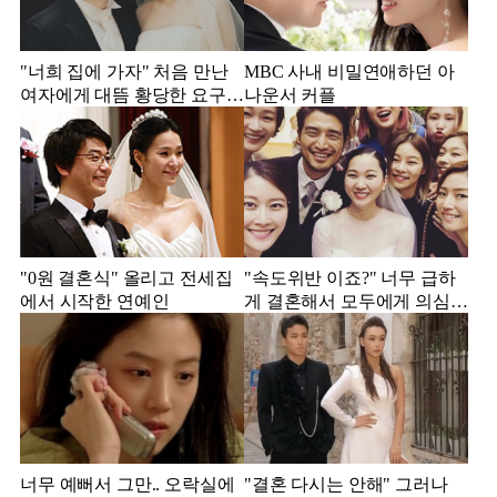
"너희 집에 가자" 처음 만난
MBC 사내 비밀연애하던 아
여자에게 대뜸 황당한 요구
나운서 커플
했다는 MBC 아나운서
"0원 결혼식" 올리고 전세집
"속도위반 이죠?" 너무 급하
에서 시작한 연예인
게 결혼해서 모두에게 의심
받았던 스타
너무 예뻐서 그만.. 오락실에
"결혼 다시는 안해" 그러나