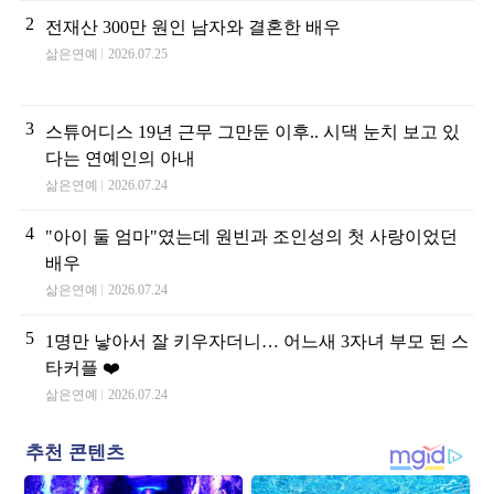
2
전재산 300만 원인 남자와 결혼한 배우
삶은연예
2026.07.25
3
스튜어디스 19년 근무 그만둔 이후.. 시댁 눈치 보고 있
다는 연예인의 아내
삶은연예
2026.07.24
4
"아이 둘 엄마"였는데 원빈과 조인성의 첫 사랑이었던
배우
삶은연예
2026.07.24
5
1명만 낳아서 잘 키우자더니… 어느새 3자녀 부모 된 스
타커플 ❤️
삶은연예
2026.07.24