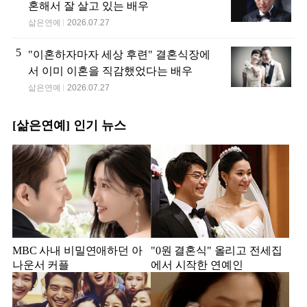
혼해서 잘 살고 있는 배우
삶은연예
2026.07.27
5
"이혼하자마자 세상 후련" 결혼식장에
서 이미 이혼을 직감했었다는 배우
삶은연예
2026.07.27
[삶은연예] 인기 뉴스
MBC 사내 비밀연애하던 아
"0원 결혼식" 올리고 전세집
나운서 커플
에서 시작한 연예인