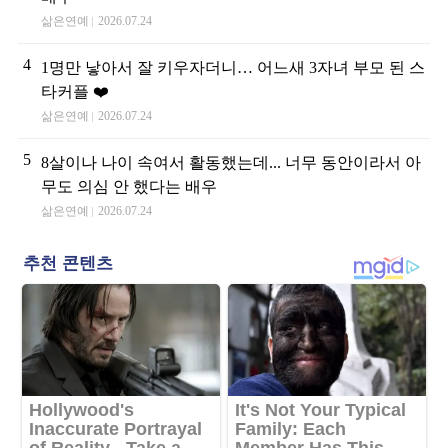
삶은연예
2026.07.24
4
1명만 낳아서 잘 키우자더니… 어느새 3자녀 부모 된 스
타커플 ❤️
삶은연예
2026.07.24
5
8살이나 나이 속여서 활동했는데... 너무 동안이라서 아
무도 의심 안 했다는 배우
삶은연예
2026.07.24