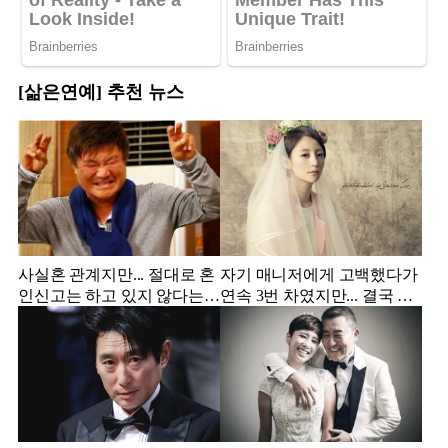
[삶은연예] 추천 뉴스
사실혼 관계지만... 절대로 혼
자기 매니저에게 고백했다가
인신고는 하고 있지 않다는
연속 3번 차였지만... 결국 결
배우
혼에 성공한 배우