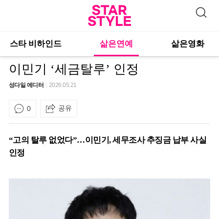
스타 비하인드
삶은연예
삶은영화
이민기 ‘세금탈루’ 인정
성다일 에디터
2026.05.21
공유
0
“고의 탈루 없었다”…이민기, 세무조사 추징금 납부 사실
인정