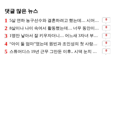
댓글 많은 뉴스
1
0
5살 연하 농구선수와 결혼하려고 했는데… 시어머니의 결혼반대에 부딛혔던 아이돌
2
0
8살이나 나이 속여서 활동했는데… 너무 동안이라서 아무도 의심 안 했다는 배우
3
0
1명만 낳아서 잘 키우자더니… 어느새 3자녀 부모 된 스타커플 ❤️
4
0
“아이 둘 엄마”였는데 원빈과 조인성의 첫 사랑이었던 배우
5
0
스튜어디스 19년 근무 그만둔 이후.. 시댁 눈치 보고 있다는 연예인의 아내