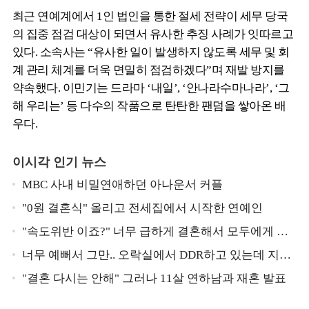
최근 연예계에서 1인 법인을 통한 절세 전략이 세무 당국
의 집중 점검 대상이 되면서 유사한 추징 사례가 잇따르고
있다. 소속사는 “유사한 일이 발생하지 않도록 세무 및 회
계 관리 체계를 더욱 면밀히 점검하겠다”며 재발 방지를
약속했다. 이민기는 드라마 ‘내일’, ‘안나라수마나라’, ‘그
해 우리는’ 등 다수의 작품으로 탄탄한 팬덤을 쌓아온 배
우다.
이시각 인기 뉴스
MBC 사내 비밀연애하던 아나운서 커플
"0원 결혼식" 올리고 전세집에서 시작한 연예인
"속도위반 이죠?" 너무 급하게 결혼해서 모두에게 의
심 받았던 스타
너무 예뻐서 그만.. 오락실에서 DDR하고 있는데 지나
가던 이상민이 캐스팅했다는 연예인
"결혼 다시는 안해" 그러나 11살 연하남과 재혼 발표