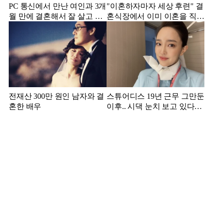
PC 통신에서 만난 여인과 3개
"이혼하자마자 세상 후련" 결
월 만에 결혼해서 잘 살고 있
혼식장에서 이미 이혼을 직감
는 배우
했었다는 배우
전재산 300만 원인 남자와 결
스튜어디스 19년 근무 그만둔
혼한 배우
이후.. 시댁 눈치 보고 있다는
연예인의 아내