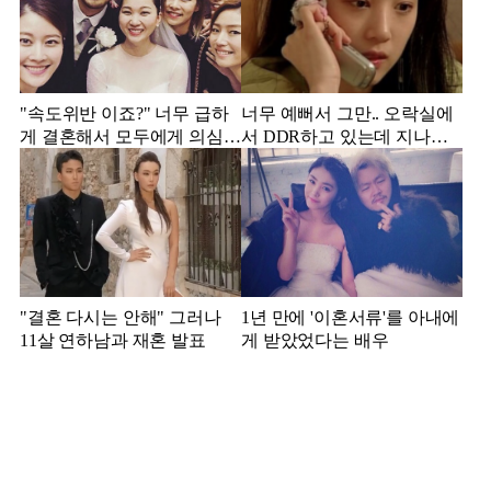
"속도위반 이죠?" 너무 급하
너무 예뻐서 그만.. 오락실에
게 결혼해서 모두에게 의심
서 DDR하고 있는데 지나가
받았던 스타
던 이상민이 캐스팅했다는 연
예인
"결혼 다시는 안해" 그러나
1년 만에 '이혼서류'를 아내에
11살 연하남과 재혼 발표
게 받았었다는 배우