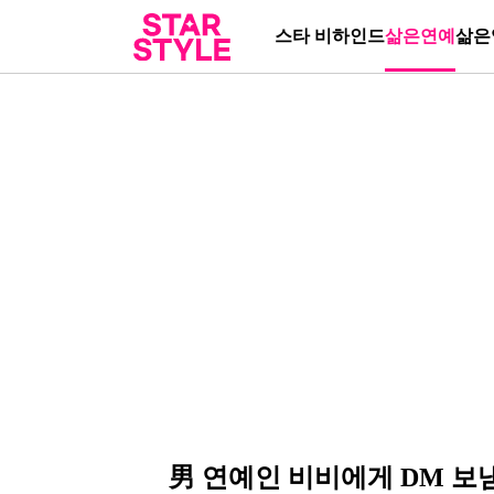
스타 비하인드
삶은연예
삶은
男 연예인 비비에게 DM 보