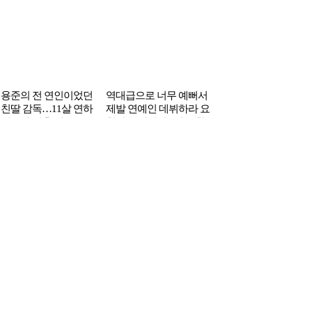
당신을 위한 인기글
5살 배우, 39살 연하 애인
가수 싸이와 난투극을 벌
음주 뺑소니와 시신 
이에 늦둥이 임신…낙
인 선배 가수의 정체…’욕
까지 했는데 20년 지
 강요 논란
설 난무’
야 연예계 퇴출된 연