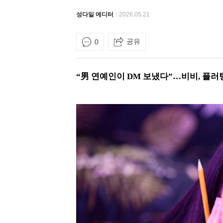
성다일 에디터
2026.05.21
공유
0
“男 연예인이 DM 보냈다”…비비, 플러