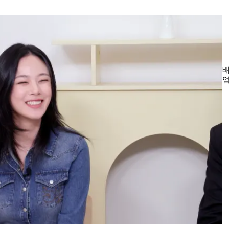
7
사
태