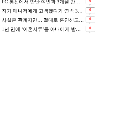
혼인신고는 하고 있지 않다
는 배우
삶은연예
2026.07.28
자기 매니저에게 고백했다
가 연속 3번 차였지만... 결
국 결혼에 성공한 배우
삶은연예
2026.07.28
PC 통신에서 만난 여인과 3
개월 만에 결혼해서 잘 살
고 있는 배우
삶은연예
2026.07.27