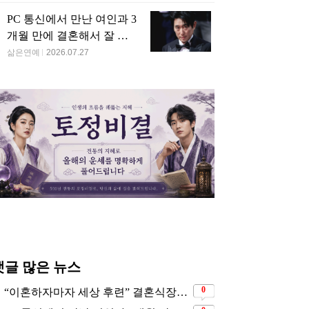
추천 뉴스
"결혼 다시는 안해" 그러나
11살 연하남과 재혼 발표
삶은연예
2026.07.30
1년 만에 '이혼서류'를 아내
에게 받았었다는 배우
삶은연예
2026.07.28
사실혼 관계지만... 절대로