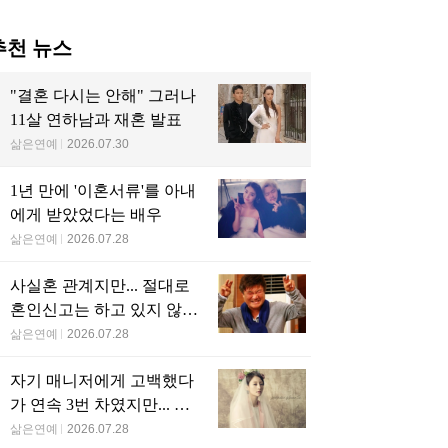
살부터 평생 가족을 위해
고종황제와 인연 있는 조
신했지만…’빨간 딱
선 명문가 집안 후손인 넷
’만 물려받은 아역 배우
플릭스 대표 미녀 배우
용준의 전 연인이었던
역대급으로 너무 예뻐서
친딸 감독…11살 연하
제발 연예인 데뷔하라 요
이돌과 결혼 발표
청받은 연예인 2세 근황