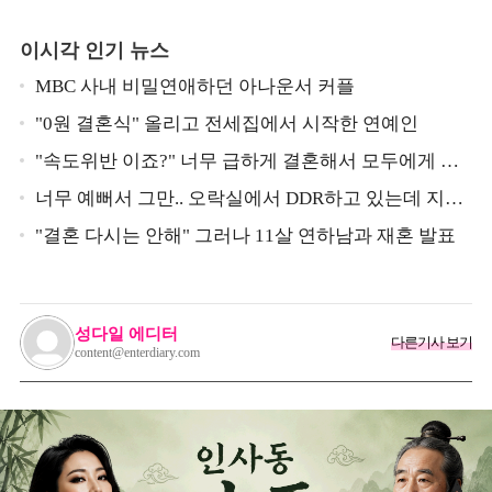
이시각 인기 뉴스
MBC 사내 비밀연애하던 아나운서 커플
"0원 결혼식" 올리고 전세집에서 시작한 연예인
"속도위반 이죠?" 너무 급하게 결혼해서 모두에게 의
심 받았던 스타
너무 예뻐서 그만.. 오락실에서 DDR하고 있는데 지나
가던 이상민이 캐스팅했다는 연예인
"결혼 다시는 안해" 그러나 11살 연하남과 재혼 발표
성다일 에디터
다른기사 보기
content@enterdiary.com