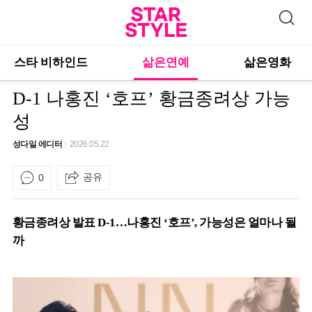
스타 비하인드
삶은연예
삶은영화
D-1 나홍진 ‘호프’ 황금종려상 가능
성
성다일 에디터
2026.05.22
공유
0
황금종려상 발표 D-1…나홍진 ‘호프’, 가능성은 얼마나 될
까