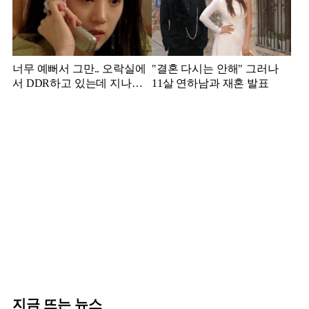
너무 예뻐서 그만.. 오락실에
"결혼 다시는 안해" 그러나
서 DDR하고 있는데 지나가
11살 연하남과 재혼 발표
던 이상민이 캐스팅했다는 연
예인
지금 뜨는 뉴스