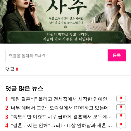
등록
댓글
0
댓글 많은 뉴스
1
0
“0원 결혼식” 올리고 전세집에서 시작한 연예인
2
0
너무 예뻐서 그만.. 오락실에서 DDR하고 있는데 지나가던 이상민이 캐스팅했다는 연예인
3
0
“속도위반 이죠?” 너무 급하게 결혼해서 모두에게 의심 받았던 스타
4
0
“결혼 다시는 안해” 그러나 11살 연하남과 재혼 발표