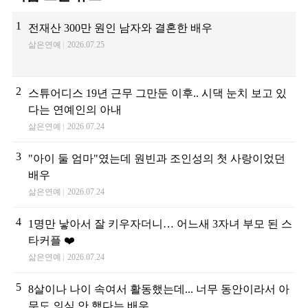
1
전재산 300만 원인 남자와 결혼한 배우
삶은연예
2026.07.25
2
스튜어디스 19년 근무 그만둔 이후.. 시댁 눈치 보고 있
다는 연예인의 아내
삶은연예
2026.07.24
3
"아이 둘 엄마"였는데 원빈과 조인성의 첫 사랑이었던
배우
삶은연예
2026.07.24
4
1명만 낳아서 잘 키우자더니… 어느새 3자녀 부모 된 스
타커플 ❤️
삶은연예
2026.07.24
5
8살이나 나이 속여서 활동했는데... 너무 동안이라서 아
무도 의심 안 했다는 배우