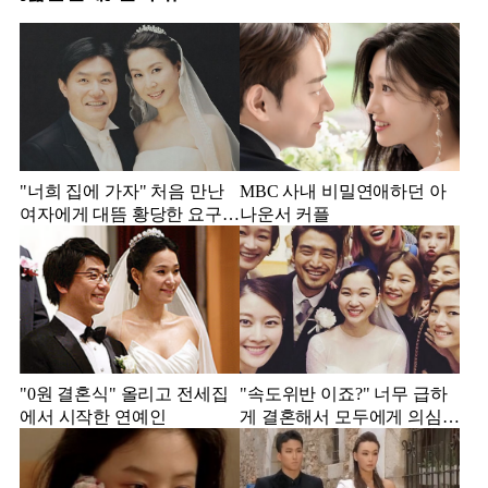
"너희 집에 가자" 처음 만난
MBC 사내 비밀연애하던 아
여자에게 대뜸 황당한 요구
나운서 커플
했다는 MBC 아나운서
"0원 결혼식" 올리고 전세집
"속도위반 이죠?" 너무 급하
에서 시작한 연예인
게 결혼해서 모두에게 의심
받았던 스타