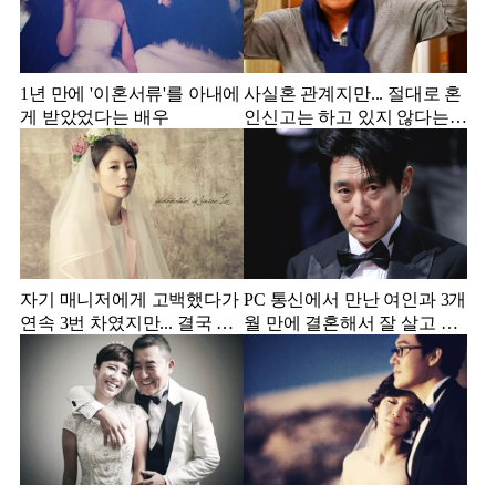
1년 만에 '이혼서류'를 아내에
사실혼 관계지만... 절대로 혼
게 받았었다는 배우
인신고는 하고 있지 않다는
배우
자기 매니저에게 고백했다가
PC 통신에서 만난 여인과 3개
연속 3번 차였지만... 결국 결
월 만에 결혼해서 잘 살고 있
혼에 성공한 배우
는 배우