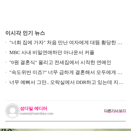
이시각 인기 뉴스
"너희 집에 가자" 처음 만난 여자에게 대뜸 황당한 요
구 했다는 MBC 아나운서
MBC 사내 비밀연애하던 아나운서 커플
"0원 결혼식" 올리고 전세집에서 시작한 연예인
"속도위반 이죠?" 너무 급하게 결혼해서 모두에게 의
심 받았던 스타
너무 예뻐서 그만.. 오락실에서 DDR하고 있는데 지나
가던 이상민이 캐스팅했다는 연예인
성다일 에디터
다른기사 보기
content@enterdiary.com