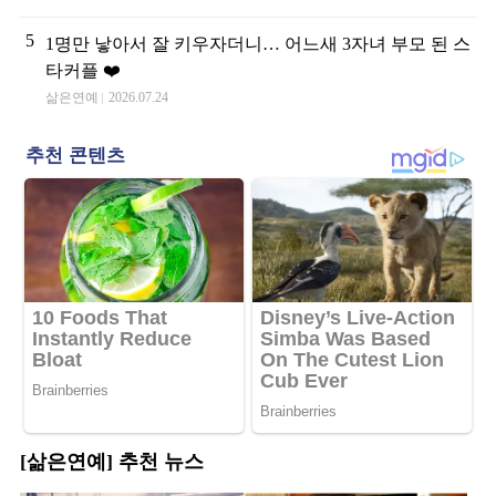
5
1명만 낳아서 잘 키우자더니… 어느새 3자녀 부모 된 스
타커플 ❤️
삶은연예
2026.07.24
[삶은연예] 추천 뉴스