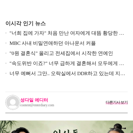
이시각 인기 뉴스
"너희 집에 가자" 처음 만난 여자에게 대뜸 황당한 요
구 했다는 MBC 아나운서
MBC 사내 비밀연애하던 아나운서 커플
"0원 결혼식" 올리고 전세집에서 시작한 연예인
"속도위반 이죠?" 너무 급하게 결혼해서 모두에게 의
심 받았던 스타
너무 예뻐서 그만.. 오락실에서 DDR하고 있는데 지나
가던 이상민이 캐스팅했다는 연예인
성다일 에디터
다른기사 보기
content@enterdiary.com