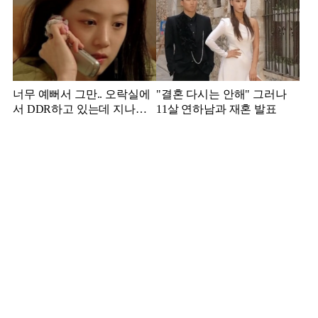
너무 예뻐서 그만.. 오락실에
"결혼 다시는 안해" 그러나
서 DDR하고 있는데 지나가
11살 연하남과 재혼 발표
던 이상민이 캐스팅했다는 연
예인