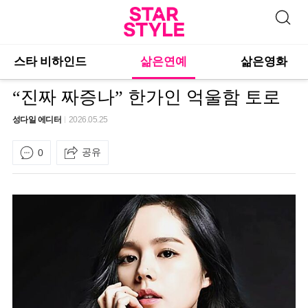
스타 비하인드
삶은연예
삶은영화
“진짜 짜증나” 한가인 억울함 토로
성다일 에디터
2026.05.25
공유
0