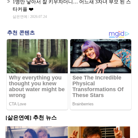
5
1명만 낳아서 잘 키우자더니… 어느새 3자녀 부모 된 스
타커플 ❤️
삶은연예
2026.07.24
[삶은연예] 추천 뉴스