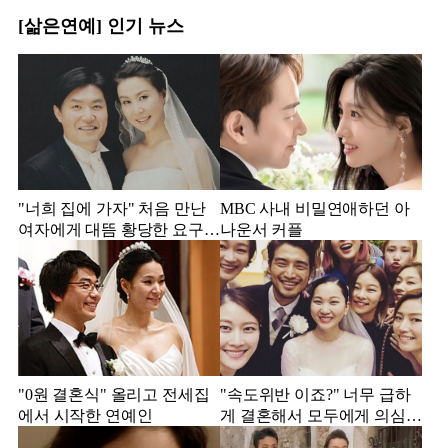
[삶은연예] 인기 뉴스
"너희 집에 가자" 처음 만난
MBC 사내 비밀연애하던 아
여자에게 대뜸 황당한 요구
나운서 커플
했다는 MBC 아나운서
"0원 결혼식" 올리고 전세집
"속도위반 이죠?" 너무 급하
에서 시작한 연예인
게 결혼해서 모두에게 의심
받았던 스타