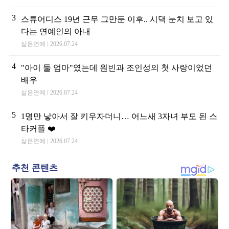
3
스튜어디스 19년 근무 그만둔 이후.. 시댁 눈치 보고 있
다는 연예인의 아내
삶은연예
2026.07.24
4
"아이 둘 엄마"였는데 원빈과 조인성의 첫 사랑이었던
배우
삶은연예
2026.07.24
5
1명만 낳아서 잘 키우자더니… 어느새 3자녀 부모 된 스
타커플 ❤️
삶은연예
2026.07.24