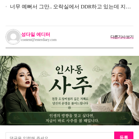
심 받았던 스타
너무 예뻐서 그만.. 오락실에서 DDR하고 있는데 지나
가던 이상민이 캐스팅했다는 연예인
성다일 에디터
다른기사 보기
content@enterdiary.com
등록