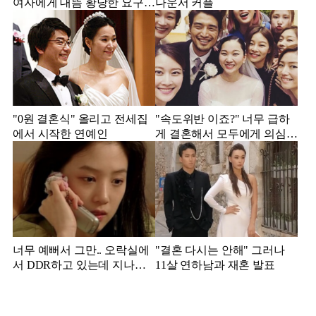
여자에게 대뜸 황당한 요구
나운서 커플
했다는 MBC 아나운서
"0원 결혼식" 올리고 전세집
"속도위반 이죠?" 너무 급하
에서 시작한 연예인
게 결혼해서 모두에게 의심
받았던 스타
너무 예뻐서 그만.. 오락실에
"결혼 다시는 안해" 그러나
서 DDR하고 있는데 지나가
11살 연하남과 재혼 발표
던 이상민이 캐스팅했다는 연
예인