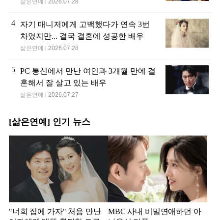
삶은연예
2026.07.28
4
자기 매니저에게 고백했다가 연속 3번
차였지만... 결국 결혼에 성공한 배우
삶은연예
2026.07.28
5
PC 통신에서 만난 여인과 3개월 만에 결
혼해서 잘 살고 있는 배우
삶은연예
2026.07.27
[삶은연예] 인기 뉴스
"너희 집에 가자" 처음 만난
MBC 사내 비밀연애하던 아