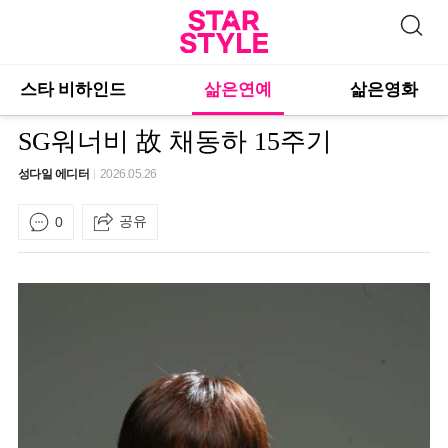
스타 비하인드
삶은연예
삶은영화
SG워너비 故 채동하 15주기
성다일 에디터
2026.05.26
공유
0