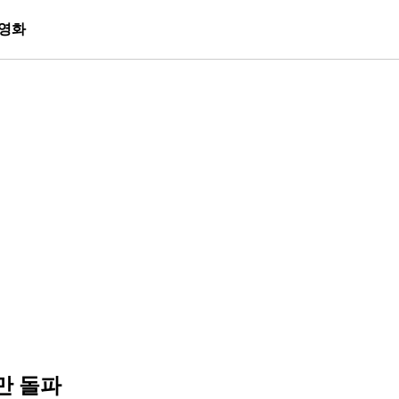
영화
만 돌파