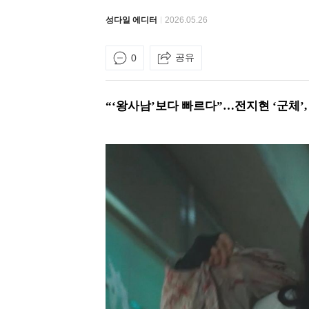
성다일 에디터
2026.05.26
공유
0
“‘왕사남’보다 빠르다”…전지현 ‘군체’, 