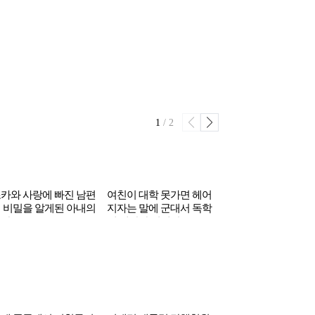
1
/
2
카와 사랑에 빠진 남편
여친이 대학 못가면 헤어
김수현, ‘가세연’ 리
 비밀을 알게된 아내의
지자는 말에 군대서 독학
극복했나 했더니…10
결말
해 대학간 연예인
원 내야 할수도 ‘시한