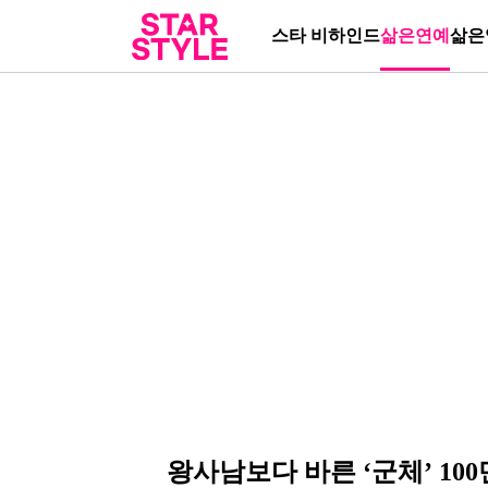
스타 비하인드
삶은연예
삶은
왕사남보다 바른 ‘군체’ 100