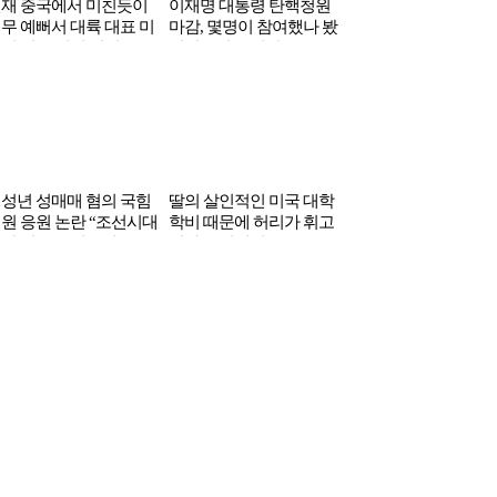
재 중국에서 미친듯이
이재명 대통령 탄핵청원
무 예뻐서 대륙 대표 미
마감, 몇명이 참여했나 봤
된 한국 신인 여배우
더니…정부 긴장
성년 성매매 혐의 국힘
딸의 살인적인 미국 대학
원 응원 논란 “조선시대
학비 때문에 허리가 휘고
0살 신부도 있는데…”
있다는 연예인 부부