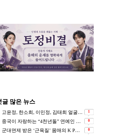
댓글 많은 뉴스
1
고윤정, 한소희, 이민정, 김태희 얼굴을 모두 닮았다는 日배우
0
중국이 자랑하는 “4천년돌” 연예인 근황
0
군대면제 받은 ‘근육질’ 몸매의 K POP 아이돌