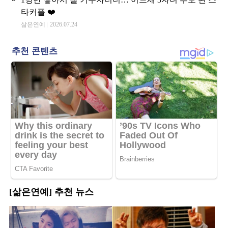
타커플 ❤️
삶은연예
2026.07.24
[삶은연예] 추천 뉴스