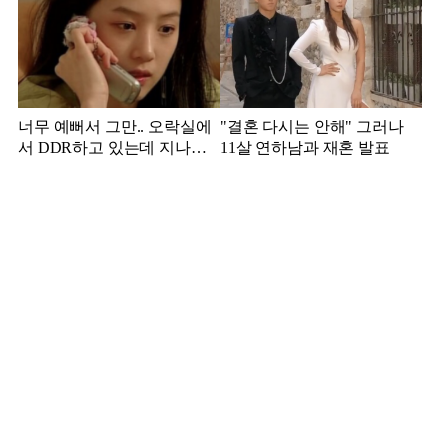
너무 예뻐서 그만.. 오락실에
"결혼 다시는 안해" 그러나
서 DDR하고 있는데 지나가
11살 연하남과 재혼 발표
던 이상민이 캐스팅했다는 연
예인