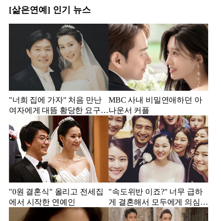
[삶은연예] 인기 뉴스
"너희 집에 가자" 처음 만난
MBC 사내 비밀연애하던 아
여자에게 대뜸 황당한 요구
나운서 커플
했다는 MBC 아나운서
"0원 결혼식" 올리고 전세집
"속도위반 이죠?" 너무 급하
에서 시작한 연예인
게 결혼해서 모두에게 의심
받았던 스타