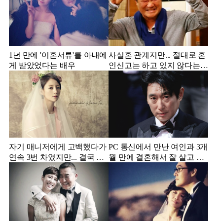
1년 만에 '이혼서류'를 아내에
사실혼 관계지만... 절대로 혼
게 받았었다는 배우
인신고는 하고 있지 않다는
배우
자기 매니저에게 고백했다가
PC 통신에서 만난 여인과 3개
연속 3번 차였지만... 결국 결
월 만에 결혼해서 잘 살고 있
혼에 성공한 배우
는 배우