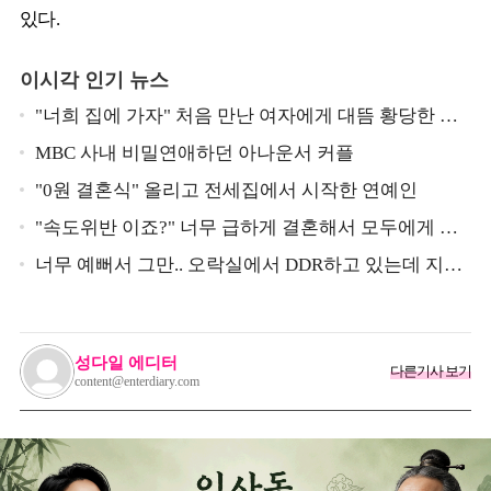
있다.
이시각 인기 뉴스
"너희 집에 가자" 처음 만난 여자에게 대뜸 황당한 요
구 했다는 MBC 아나운서
MBC 사내 비밀연애하던 아나운서 커플
"0원 결혼식" 올리고 전세집에서 시작한 연예인
"속도위반 이죠?" 너무 급하게 결혼해서 모두에게 의
심 받았던 스타
너무 예뻐서 그만.. 오락실에서 DDR하고 있는데 지나
가던 이상민이 캐스팅했다는 연예인
성다일 에디터
다른기사 보기
content@enterdiary.com