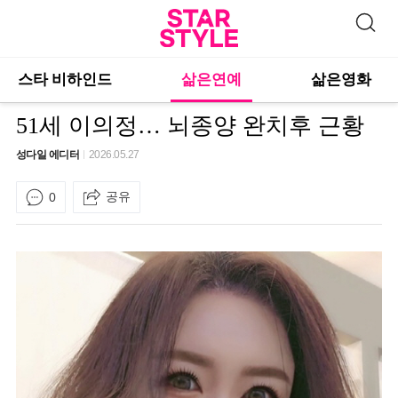
스타 비하인드
삶은연예
삶은영화
51세 이의정… 뇌종양 완치후 근황
성다일 에디터
2026.05.27
공유
0