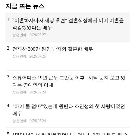
지금 뜨는 뉴스
1
"이혼하자마자 세상 후련" 결혼식장에서 이미 이혼을
직감했었다는 배우
삶은연예
2026.07.27
2
전재산 300만 원인 남자와 결혼한 배우
삶은연예
2026.07.25
3
스튜어디스 19년 근무 그만둔 이후.. 시댁 눈치 보고 있
다는 연예인의 아내
삶은연예
2026.07.24
4
"아이 둘 엄마"였는데 원빈과 조인성의 첫 사랑이었던
배우
삶은연예
2026.07.24
5
1명만 낳아서 잘 키우자더니… 어느새 3자녀 부모 된 스