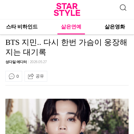
스타 비하인드
삶은연예
삶은영화
BTS 지민.. 다시 한번 가슴이 웅장해
지는 대기록
성다일 에디터
2026.05.27
공유
0