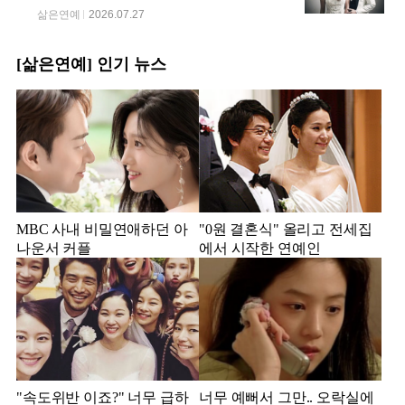
삶은연예
2026.07.27
[삶은연예] 인기 뉴스
MBC 사내 비밀연애하던 아
"0원 결혼식" 올리고 전세집
나운서 커플
에서 시작한 연예인
"속도위반 이죠?" 너무 급하
너무 예뻐서 그만.. 오락실에