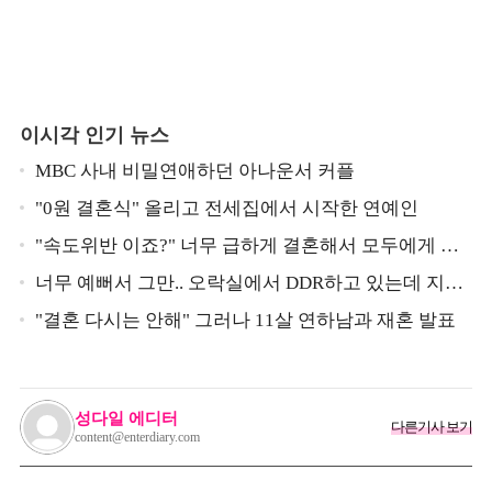
이시각 인기 뉴스
MBC 사내 비밀연애하던 아나운서 커플
"0원 결혼식" 올리고 전세집에서 시작한 연예인
"속도위반 이죠?" 너무 급하게 결혼해서 모두에게 의
심 받았던 스타
너무 예뻐서 그만.. 오락실에서 DDR하고 있는데 지나
가던 이상민이 캐스팅했다는 연예인
"결혼 다시는 안해" 그러나 11살 연하남과 재혼 발표
성다일 에디터
다른기사 보기
content@enterdiary.com