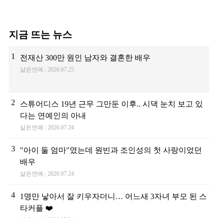
지금 뜨는 뉴스
1
전재산 300만 원인 남자와 결혼한 배우
삶은연예
2026.07.25
2
스튜어디스 19년 근무 그만둔 이후.. 시댁 눈치 보고 있
다는 연예인의 아내
삶은연예
2026.07.24
3
"아이 둘 엄마"였는데 원빈과 조인성의 첫 사랑이었던
배우
삶은연예
2026.07.24
4
1명만 낳아서 잘 키우자더니… 어느새 3자녀 부모 된 스
타커플 ❤️