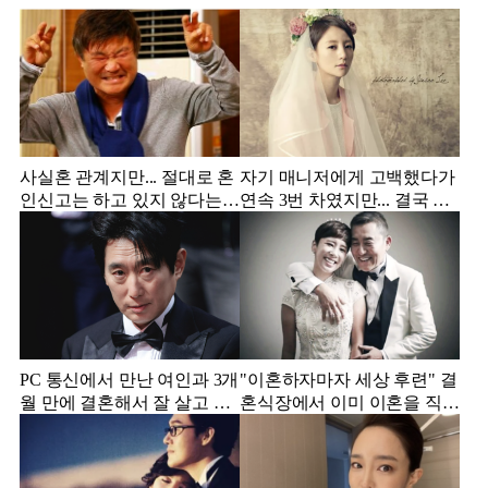
사실혼 관계지만... 절대로 혼
자기 매니저에게 고백했다가
인신고는 하고 있지 않다는
연속 3번 차였지만... 결국 결
배우
혼에 성공한 배우
PC 통신에서 만난 여인과 3개
"이혼하자마자 세상 후련" 결
월 만에 결혼해서 잘 살고 있
혼식장에서 이미 이혼을 직감
는 배우
했었다는 배우