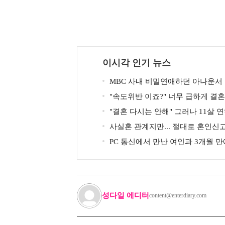
이시각 인기 뉴스
MBC 사내 비밀연애하던 아나운서
"속도위반 이죠?" 너무 급하게 결
두에게 의심 받았던 스타
"결혼 다시는 안해" 그러나 11살 
혼 발표
사실혼 관계지만... 절대로 혼인신
있지 않다는 배우
PC 통신에서 만난 여인과 3개월 
서 잘 살고 있는 배우
성다일 에디터
content@enterdiary.com