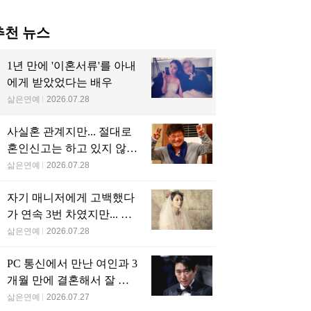
연 연예계 은퇴한 前 유
너무 활동없어서 사망설
 여배우…새벽 물류센
돌던 연예인…다행히 살
에서 ‘포착’
아있는데 더 안좋은 근황