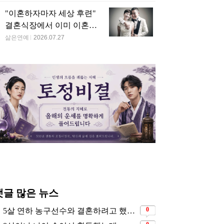
추천 뉴스
1년 만에 '이혼서류'를 아내
에게 받았었다는 배우
삶은연예
2026.07.28
사실혼 관계지만... 절대로
혼인신고는 하고 있지 않다
는 배우
삶은연예
2026.07.28
자기 매니저에게 고백했다
가 연속 3번 차였지만... 결
국 결혼에 성공한 배우
삶은연예
2026.07.28
PC 통신에서 만난 여인과 3
개월 만에 결혼해서 잘 살
고 있는 배우
삶은연예
2026.07.27
"이혼하자마자 세상 후련"