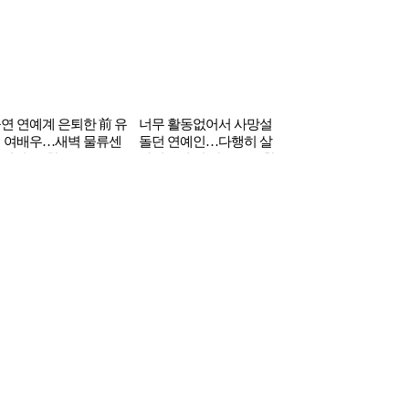
당신을 위한 인기글
국에 갔는데 현지 조폭
30살에 말기 암 3개월 시
내년에 환갑인데…
이 먼저 다가와 인사한
한부 판정 받은 유명 여자
과 헌팅 시도했다는 
국 연예인 정체
연예인의 의외의 근황
코리아 출신 여배우
ᆨ수홍 엄마가 박수홍을 비
해외 남자 모델을 돈주고
ᆫ하자 이를 본 김건모 모친
사 남자친구라 자랑한 여
 의외의 한마디
자 연예인 ‘논란’