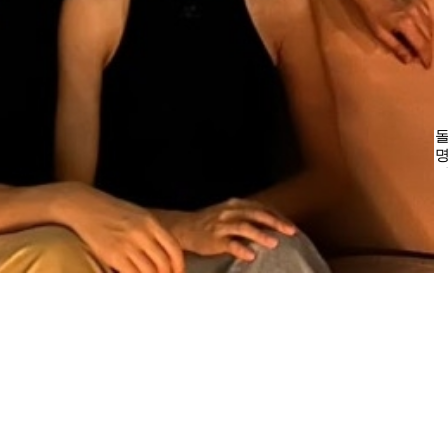
태
들
한
바
나
의