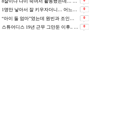
결혼식장에서 이미 이혼을
직감했었다는 배우
삶은연예
2026.07.27
댓글 많은 뉴스
0
5살 연하 농구선수와 결혼하려고 했는데… 시어머니의 결혼반대에 부딛혔던 아이돌
0
8살이나 나이 속여서 활동했는데… 너무 동안이라서 아무도 의심 안 했다는 배우
0
1명만 낳아서 잘 키우자더니… 어느새 3자녀 부모 된 스타커플 ❤️