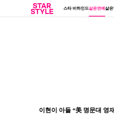
스타 비하인드
삶은연예
삶은
이현이 아들 “美 명문대 영