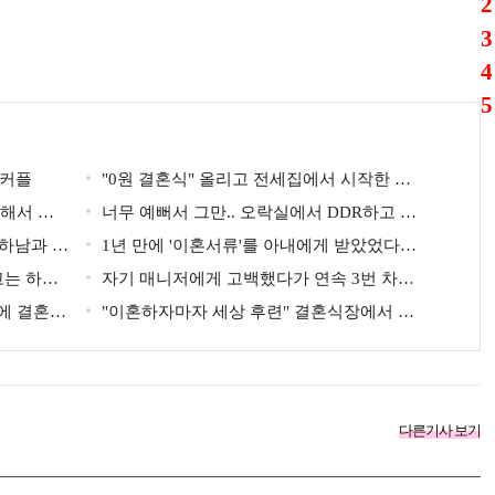
 커플
"0원 결혼식" 올리고 전세집에서 시작한 연
혼해서 모
예인
너무 예뻐서 그만.. 오락실에서 DDR하고 있
연하남과 재
는데 지나가던 이상민이 캐스팅했다는 연예인
1년 만에 '이혼서류'를 아내에게 받았었다는
고는 하고
배우
자기 매니저에게 고백했다가 연속 3번 차였
만에 결혼해
지만... 결국 결혼에 성공한 배우
"이혼하자마자 세상 후련" 결혼식장에서 이
미 이혼을 직감했었다는 배우
1
다른기사 보기
2
3