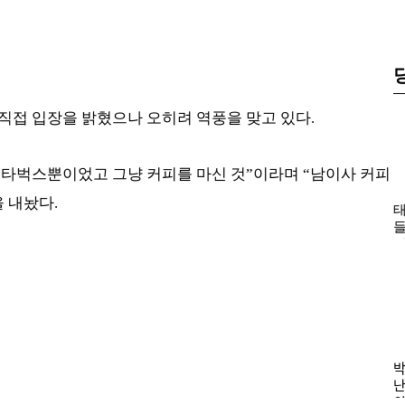
직접 입장을 밝혔으나 오히려 역풍을 맞고 있다.
 스타벅스뿐이었고 그냥 커피를 마신 것”이라며 “남이사 커피
 내놨다.
태
들
한
바
나
의