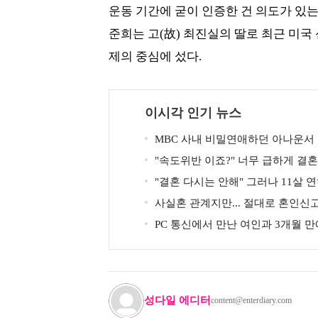
운동 기간에 굳이 인증한 건 의도가 있는 
준희는 고(故) 최진실의 딸로 최근 미
제의 중심에 섰다.
이시각 인기 뉴스
MBC 사내 비밀연애하던 아나운서
"속도위반 이죠?" 너무 급하게 결
두에게 의심 받았던 스타
"결혼 다시는 안해" 그러나 11살 
혼 발표
사실혼 관계지만... 절대로 혼인신
있지 않다는 배우
PC 통신에서 만난 여인과 3개월 
서 잘 살고 있는 배우
성다일 에디터
content@enterdiary.com