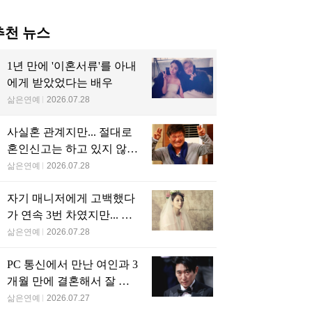
추천 뉴스
1년 만에 '이혼서류'를 아내
에게 받았었다는 배우
삶은연예
2026.07.28
사실혼 관계지만... 절대로
혼인신고는 하고 있지 않다
는 배우
삶은연예
2026.07.28
자기 매니저에게 고백했다
가 연속 3번 차였지만... 결
국 결혼에 성공한 배우
삶은연예
2026.07.28
PC 통신에서 만난 여인과 3
개월 만에 결혼해서 잘 살
고 있는 배우
삶은연예
2026.07.27