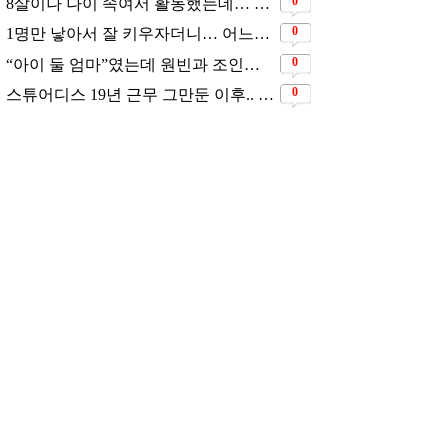
0
8살이나 나이 속여서 활동했는데… 너무 동안이라서 아무도 의심 안 했다는 배우
0
1명만 낳아서 잘 키우자더니… 어느새 3자녀 부모 된 스타커플 ❤️
0
“아이 둘 엄마”였는데 원빈과 조인성의 첫 사랑이었던 배우
0
스튜어디스 19년 근무 그만둔 이후.. 시댁 눈치 보고 있다는 연예인의 아내