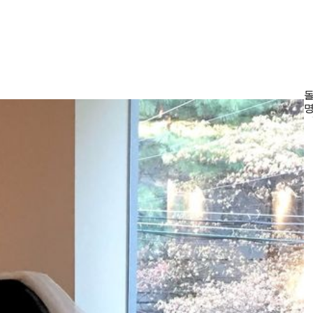
돌
명
터