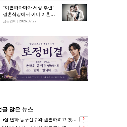
"이혼하자마자 세상 후련"
결혼식장에서 이미 이혼을
직감했었다는 배우
삶은연예
2026.07.27
댓글 많은 뉴스
0
5살 연하 농구선수와 결혼하려고 했는데… 시어머니의 결혼반대에 부딛혔던 아이돌