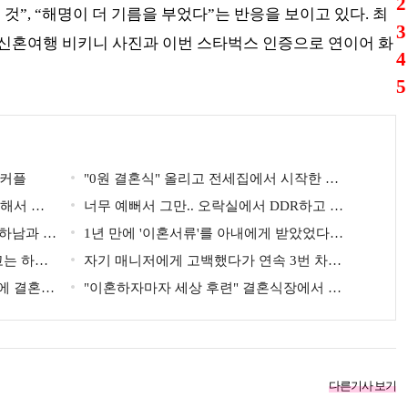
2
것”, “해명이 더 기름을 부었다”는 반응을 보이고 있다. 최
3
국 신혼여행 비키니 사진과 이번 스타벅스 인증으로 연이어 화
4
5
 커플
"0원 결혼식" 올리고 전세집에서 시작한 연
혼해서 모
예인
너무 예뻐서 그만.. 오락실에서 DDR하고 있
연하남과 재
는데 지나가던 이상민이 캐스팅했다는 연예인
1년 만에 '이혼서류'를 아내에게 받았었다는
고는 하고
배우
자기 매니저에게 고백했다가 연속 3번 차였
만에 결혼해
지만... 결국 결혼에 성공한 배우
"이혼하자마자 세상 후련" 결혼식장에서 이
미 이혼을 직감했었다는 배우
다른기사 보기