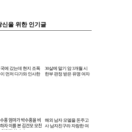
당신을 위한 인기글
국에 갔는데 현지 조폭
30살에 말기 암 3개월 시
내년에 환갑인데…
이 먼저 다가와 인사한
한부 판정 받은 유명 여자
과 헌팅 시도했다는 
국 연예인 정체
연예인의 의외의 근황
코리아 출신 여배우
ᆨ수홍 엄마가 박수홍을 비
해외 남자 모델을 돈주고
ᆫ하자 이를 본 김건모 모친
사 남자친구라 자랑한 여
 의외의 한마디
자 연예인 ‘논란’