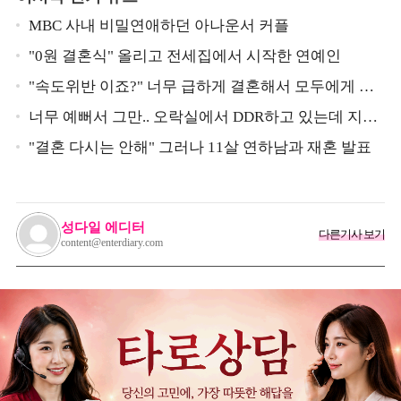
MBC 사내 비밀연애하던 아나운서 커플
"0원 결혼식" 올리고 전세집에서 시작한 연예인
"속도위반 이죠?" 너무 급하게 결혼해서 모두에게 의
심 받았던 스타
너무 예뻐서 그만.. 오락실에서 DDR하고 있는데 지나
가던 이상민이 캐스팅했다는 연예인
"결혼 다시는 안해" 그러나 11살 연하남과 재혼 발표
성다일 에디터
다른기사 보기
content@enterdiary.com