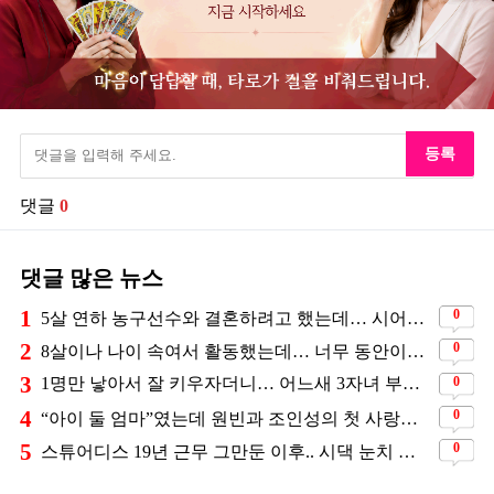
등록
댓글
0
댓글 많은 뉴스
1
0
5살 연하 농구선수와 결혼하려고 했는데… 시어머니의 결혼반대에 부딛혔던 아이돌
2
0
8살이나 나이 속여서 활동했는데… 너무 동안이라서 아무도 의심 안 했다는 배우
3
0
1명만 낳아서 잘 키우자더니… 어느새 3자녀 부모 된 스타커플 ❤️
4
0
“아이 둘 엄마”였는데 원빈과 조인성의 첫 사랑이었던 배우
5
0
스튜어디스 19년 근무 그만둔 이후.. 시댁 눈치 보고 있다는 연예인의 아내