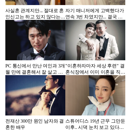
사실혼 관계지만... 절대로 혼
자기 매니저에게 고백했다가
인신고는 하고 있지 않다는
연속 3번 차였지만... 결국 결
배우
혼에 성공한 배우
PC 통신에서 만난 여인과 3개
"이혼하자마자 세상 후련" 결
월 만에 결혼해서 잘 살고 있
혼식장에서 이미 이혼을 직감
는 배우
했었다는 배우
전재산 300만 원인 남자와 결
스튜어디스 19년 근무 그만둔
혼한 배우
이후.. 시댁 눈치 보고 있다는