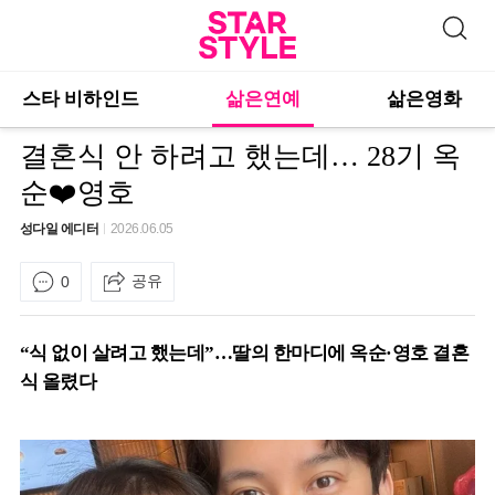
스타 비하인드
삶은연예
삶은영화
결혼식 안 하려고 했는데… 28기 옥
순❤️영호
성다일 에디터
2026.06.05
공유
0
“식 없이 살려고 했는데”…딸의 한마디에 옥순·영호 결혼
식 올렸다