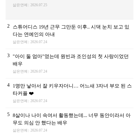
삶은연예
2026.07.25
2
스튜어디스 19년 근무 그만둔 이후.. 시댁 눈치 보고 있
다는 연예인의 아내
삶은연예
2026.07.24
3
"아이 둘 엄마"였는데 원빈과 조인성의 첫 사랑이었던
배우
삶은연예
2026.07.24
4
1명만 낳아서 잘 키우자더니… 어느새 3자녀 부모 된 스
타커플 ❤️
삶은연예
2026.07.24
5
8살이나 나이 속여서 활동했는데... 너무 동안이라서 아
무도 의심 안 했다는 배우
삶은연예
2026.07.24