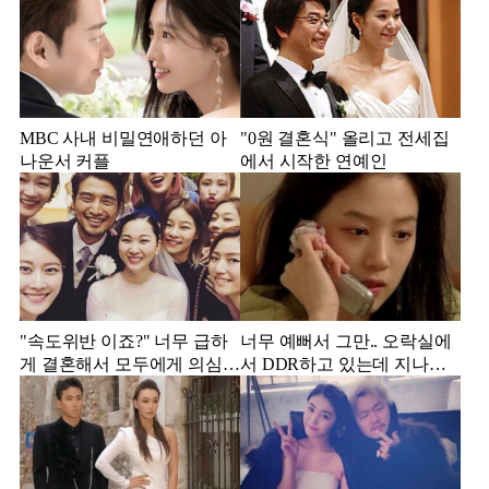
MBC 사내 비밀연애하던 아
"0원 결혼식" 올리고 전세집
나운서 커플
에서 시작한 연예인
"속도위반 이죠?" 너무 급하
너무 예뻐서 그만.. 오락실에
게 결혼해서 모두에게 의심
서 DDR하고 있는데 지나가
받았던 스타
던 이상민이 캐스팅했다는 연
예인