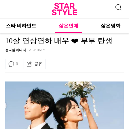
스타 비하인드
삶은연예
삶은영화
10살 연상연하 배우 ❤️ 부부 탄생
성다일 에디터
2026.06.05
공유
0