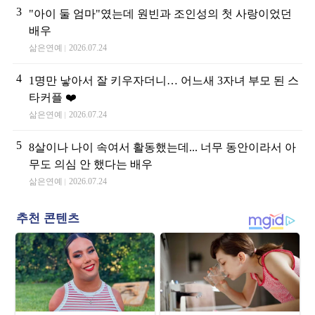
3
"아이 둘 엄마"였는데 원빈과 조인성의 첫 사랑이었던
배우
삶은연예
2026.07.24
4
1명만 낳아서 잘 키우자더니… 어느새 3자녀 부모 된 스
타커플 ❤️
삶은연예
2026.07.24
5
8살이나 나이 속여서 활동했는데... 너무 동안이라서 아
무도 의심 안 했다는 배우
삶은연예
2026.07.24