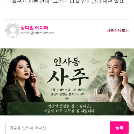
가던 이상민이 캐스팅했다는 연예인
"결혼 다시는 안해" 그러나 11살 연하남과 재혼 발표
성다일 에디터
다른기사 보기
content@enterdiary.com
등록