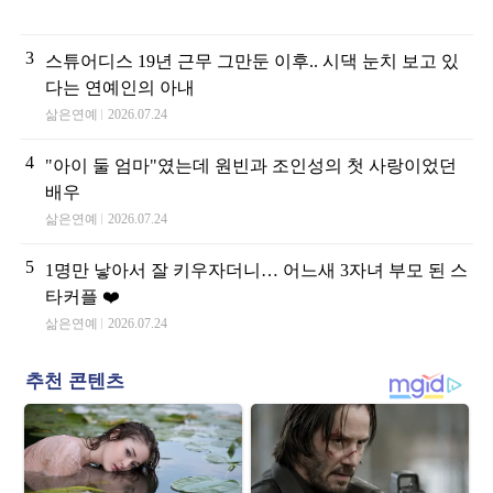
3
스튜어디스 19년 근무 그만둔 이후.. 시댁 눈치 보고 있
다는 연예인의 아내
삶은연예
2026.07.24
4
"아이 둘 엄마"였는데 원빈과 조인성의 첫 사랑이었던
배우
삶은연예
2026.07.24
5
1명만 낳아서 잘 키우자더니… 어느새 3자녀 부모 된 스
타커플 ❤️
삶은연예
2026.07.24