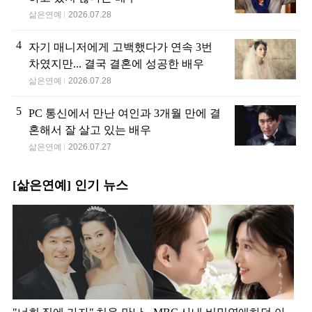
삶은연예
2026.07.28
4
자기 매니저에게 고백했다가 연속 3번
차였지만... 결국 결혼에 성공한 배우
삶은연예
2026.07.28
5
PC 통신에서 만난 여인과 3개월 만에 결
혼해서 잘 살고 있는 배우
삶은연예
2026.07.27
[삶은연예] 인기 뉴스