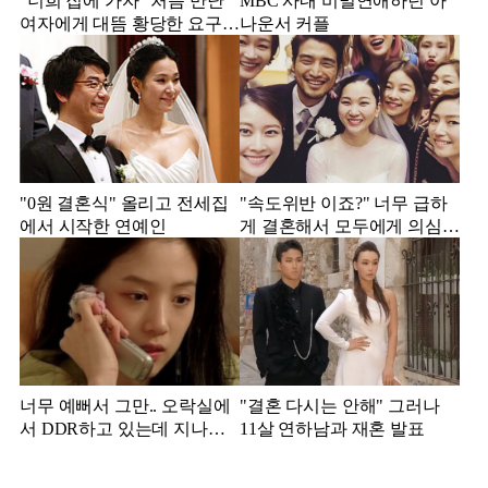
"너희 집에 가자" 처음 만난
MBC 사내 비밀연애하던 아
여자에게 대뜸 황당한 요구
나운서 커플
했다는 MBC 아나운서
"0원 결혼식" 올리고 전세집
"속도위반 이죠?" 너무 급하
에서 시작한 연예인
게 결혼해서 모두에게 의심
받았던 스타
너무 예뻐서 그만.. 오락실에
"결혼 다시는 안해" 그러나
서 DDR하고 있는데 지나가
11살 연하남과 재혼 발표
던 이상민이 캐스팅했다는 연
예인