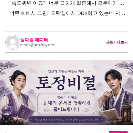
"속도위반 이죠?" 너무 급하게 결혼해서 모두에게 의
심 받았던 스타
너무 예뻐서 그만.. 오락실에서 DDR하고 있는데 지나
가던 이상민이 캐스팅했다는 연예인
성다일 에디터
다른기사 보기
content@enterdiary.com