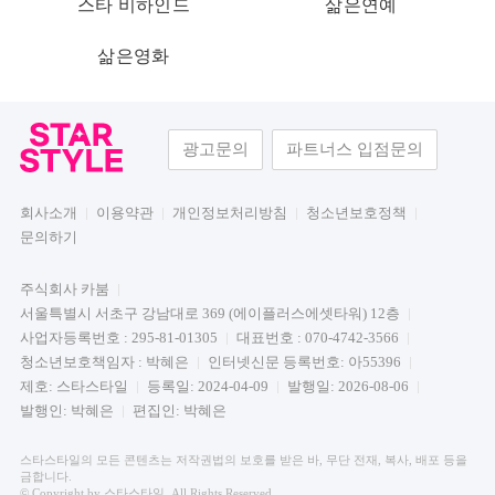
스타 비하인드
삶은연예
삶은영화
광고문의
파트너스 입점문의
회사소개
이용약관
개인정보처리방침
청소년보호정책
문의하기
주식회사 카붐
서울특별시 서초구 강남대로 369 (에이플러스에셋타워) 12층
사업자등록번호 : 295-81-01305
대표번호 : 070-4742-3566
청소년보호책임자 : 박혜은
인터넷신문 등록번호: 아55396
제호: 스타스타일
등록일: 2024-04-09
발행일: 2026-08-06
발행인: 박혜은
편집인: 박혜은
스타스타일의 모든 콘텐츠는 저작권법의 보호를 받은 바, 무단 전재, 복사, 배포 등을
금합니다.
© Copyright by 스타스타일. All Rights Reserved.