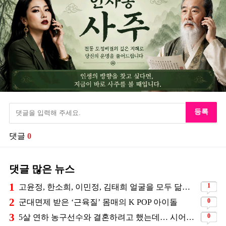
등록
댓글
0
댓글 많은 뉴스
1
1
고윤정, 한소희, 이민정, 김태희 얼굴을 모두 닮았다는 日배우
2
0
군대면제 받은 ‘근육질’ 몸매의 K POP 아이돌
3
0
5살 연하 농구선수와 결혼하려고 했는데… 시어머니의 결혼반대에 부딛혔던 아이돌