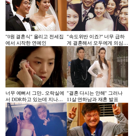
"0원 결혼식" 올리고 전세집
"속도위반 이죠?" 너무 급하
에서 시작한 연예인
게 결혼해서 모두에게 의심
받았던 스타
너무 예뻐서 그만.. 오락실에
"결혼 다시는 안해" 그러나
서 DDR하고 있는데 지나가
11살 연하남과 재혼 발표
던 이상민이 캐스팅했다는 연
예인