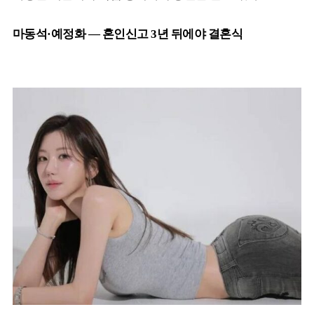
마동석·예정화 — 혼인신고 3년 뒤에야 결혼식