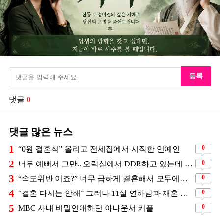
등록
댓글
0
댓글 많은 뉴스
1
0
“0원 결혼식” 올리고 전세집에서 시작한 연예인
2
0
너무 예뻐서 그만.. 오락실에서 DDR하고 있는데 지나가던 이상민이 캐스팅했다는 연예인
3
0
“속도위반 이죠?” 너무 급하게 결혼해서 모두에게 의심 받았던 스타
4
0
“결혼 다시는 안해” 그러나 11살 연하남과 재혼 발표
5
0
MBC 사내 비밀연애하던 아나운서 커플