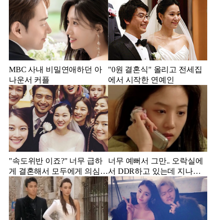
MBC 사내 비밀연애하던 아
"0원 결혼식" 올리고 전세집
나운서 커플
에서 시작한 연예인
"속도위반 이죠?" 너무 급하
너무 예뻐서 그만.. 오락실에
게 결혼해서 모두에게 의심
서 DDR하고 있는데 지나가
받았던 스타
던 이상민이 캐스팅했다는 연
예인