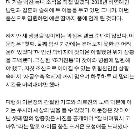
며 가슴 벅찬 득녀 소식을 직접 알렸다. 2018년 비연예인
남편과 결혼해 슬하에 두 아들을 두고 있던 그녀가, 이번
출산으로 염원하던 예쁜 딸까지 품에 안게 된 것이다.
하지만 새 생명을 맞이하는 과정은 결코 순탄치 않았다. 이
문정은 “첫째, 둘째 임신 기간에는 겪어보지 못한 큰 어려
움이 있었다”며 임신 막바지에 찾아온 아찔했던 위기 상황
을 고백했다. 극심한 ‘조기진통’이 찾아와 병원에 입원해
야 했고, 자칫 조산으로 이어질 수 있는 위험천만한 상황
속에서 ‘자궁수축 억제제’까지 맞으며 하루하루 피 말리는
시간을 버텨내야만 했다.
다행히 이문정의 간절한 기도와 의료진의 노력 덕분에 아
기는 무사히 세상의 빛을 볼 수 있었다. 이문정은 갓 태어
난 셋째 딸의 앙증맞은 사진을 공개하며 “잘 버텨줘서 고
마워”라는 말로 아이를 향한 뜨거운 모성애를 드러냈다