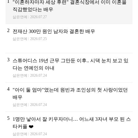
1
"이혼하자마자 세상 후련" 결혼식장에서 이미 이혼을
직감했었다는 배우
삶은연예
2026.07.27
2
전재산 300만 원인 남자와 결혼한 배우
삶은연예
2026.07.25
3
스튜어디스 19년 근무 그만둔 이후.. 시댁 눈치 보고 있
다는 연예인의 아내
삶은연예
2026.07.24
4
"아이 둘 엄마"였는데 원빈과 조인성의 첫 사랑이었던
배우
삶은연예
2026.07.24
5
1명만 낳아서 잘 키우자더니… 어느새 3자녀 부모 된 스
타커플 ❤️
삶은연예
2026.07.24