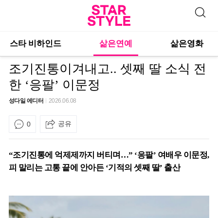
스타 비하인드
삶은연예
삶은영화
조기진통이겨내고.. 셋째 딸 소식 전
한 ‘응팔’ 이문정
성다일 에디터
2026.06.08
공유
0
“조기진통에 억제제까지 버티며…” ‘응팔’ 여배우 이문정,
피 말리는 고통 끝에 안아든 ‘기적의 셋째 딸’ 출산