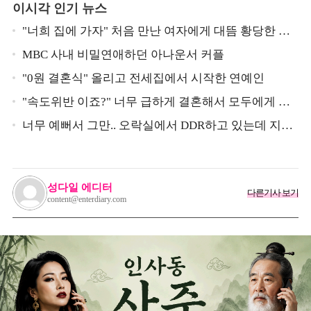
이시각 인기 뉴스
"너희 집에 가자" 처음 만난 여자에게 대뜸 황당한 요
구 했다는 MBC 아나운서
MBC 사내 비밀연애하던 아나운서 커플
"0원 결혼식" 올리고 전세집에서 시작한 연예인
"속도위반 이죠?" 너무 급하게 결혼해서 모두에게 의
심 받았던 스타
너무 예뻐서 그만.. 오락실에서 DDR하고 있는데 지나
가던 이상민이 캐스팅했다는 연예인
성다일 에디터
다른기사 보기
content@enterdiary.com