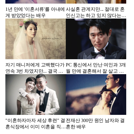
1년 만에 '이혼서류'를 아내에
사실혼 관계지만... 절대로 혼
게 받았었다는 배우
인신고는 하고 있지 않다는
배우
자기 매니저에게 고백했다가
PC 통신에서 만난 여인과 3개
연속 3번 차였지만... 결국 결
월 만에 결혼해서 잘 살고 있
혼에 성공한 배우
는 배우
"이혼하자마자 세상 후련" 결
전재산 300만 원인 남자와 결
혼식장에서 이미 이혼을 직감
혼한 배우
했었다는 배우