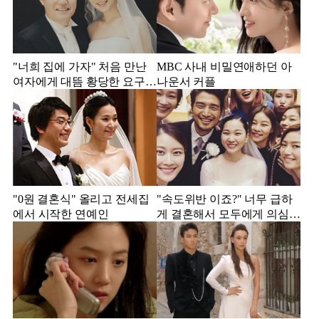
"너희 집에 가자" 처음 만난
MBC 사내 비밀연애하던 아
여자에게 대뜸 황당한 요구
나운서 커플
했다는 MBC 아나운서
"0원 결혼식" 올리고 전세집
"속도위반 이죠?" 너무 급하
에서 시작한 연예인
게 결혼해서 모두에게 의심
받았던 스타