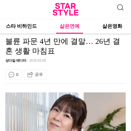
스타 비하인드
삶은연예
삶은영화
불륜 파문 4년 만에 결말… 26년 결
혼 생활 마침표
성다일 에디터
2026.06.09
공유
0