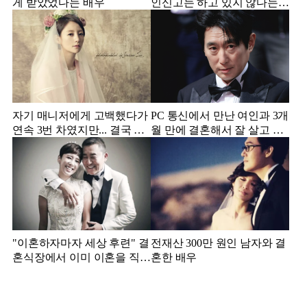
게 받았었다는 배우
인신고는 하고 있지 않다는
배우
자기 매니저에게 고백했다가
PC 통신에서 만난 여인과 3개
연속 3번 차였지만... 결국 결
월 만에 결혼해서 잘 살고 있
혼에 성공한 배우
는 배우
"이혼하자마자 세상 후련" 결
전재산 300만 원인 남자와 결
혼식장에서 이미 이혼을 직감
혼한 배우
했었다는 배우