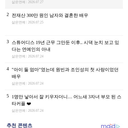
삶은연예
2026.07.27
2
전재산 300만 원인 남자와 결혼한 배우
삶은연예
2026.07.25
3
스튜어디스 19년 근무 그만둔 이후.. 시댁 눈치 보고 있
다는 연예인의 아내
삶은연예
2026.07.24
4
"아이 둘 엄마"였는데 원빈과 조인성의 첫 사랑이었던
배우
삶은연예
2026.07.24
5
1명만 낳아서 잘 키우자더니… 어느새 3자녀 부모 된 스
타커플 ❤️
삶은연예
2026.07.24