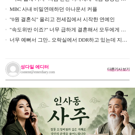
구 했다는 MBC 아나운서
MBC 사내 비밀연애하던 아나운서 커플
"0원 결혼식" 올리고 전세집에서 시작한 연예인
"속도위반 이죠?" 너무 급하게 결혼해서 모두에게 의
심 받았던 스타
너무 예뻐서 그만.. 오락실에서 DDR하고 있는데 지나
가던 이상민이 캐스팅했다는 연예인
성다일 에디터
다른기사 보기
content@enterdiary.com