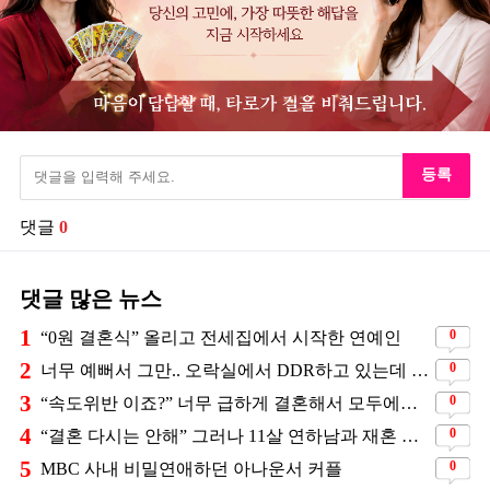
등록
댓글
0
댓글 많은 뉴스
1
0
“0원 결혼식” 올리고 전세집에서 시작한 연예인
2
0
너무 예뻐서 그만.. 오락실에서 DDR하고 있는데 지나가던 이상민이 캐스팅했다는 연예인
3
0
“속도위반 이죠?” 너무 급하게 결혼해서 모두에게 의심 받았던 스타
4
0
“결혼 다시는 안해” 그러나 11살 연하남과 재혼 발표
5
0
MBC 사내 비밀연애하던 아나운서 커플