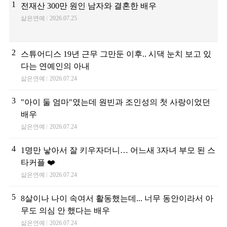
1
전재산 300만 원인 남자와 결혼한 배우
삶은연예
2026.07.25
2
스튜어디스 19년 근무 그만둔 이후.. 시댁 눈치 보고 있
다는 연예인의 아내
삶은연예
2026.07.24
3
"아이 둘 엄마"였는데 원빈과 조인성의 첫 사랑이었던
배우
삶은연예
2026.07.24
4
1명만 낳아서 잘 키우자더니… 어느새 3자녀 부모 된 스
타커플 ❤️
삶은연예
2026.07.24
5
8살이나 나이 속여서 활동했는데... 너무 동안이라서 아
무도 의심 안 했다는 배우
삶은연예
2026.07.24