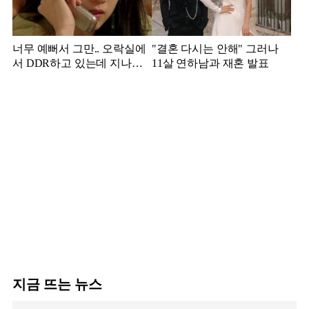
너무 예뻐서 그만.. 오락실에
"결혼 다시는 안해" 그러나
서 DDR하고 있는데 지나가
11살 연하남과 재혼 발표
던 이상민이 캐스팅했다는 연
예인
지금 뜨는 뉴스