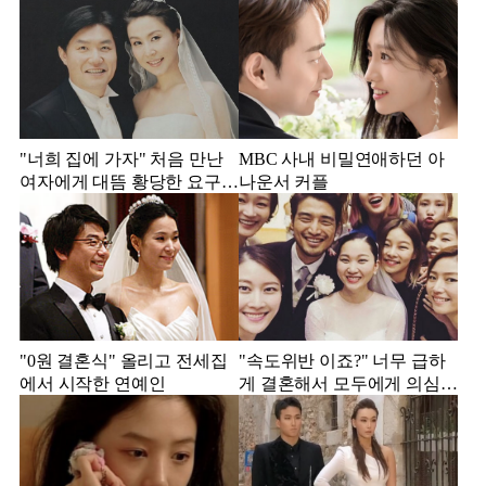
"너희 집에 가자" 처음 만난
MBC 사내 비밀연애하던 아
여자에게 대뜸 황당한 요구
나운서 커플
했다는 MBC 아나운서
"0원 결혼식" 올리고 전세집
"속도위반 이죠?" 너무 급하
에서 시작한 연예인
게 결혼해서 모두에게 의심
받았던 스타