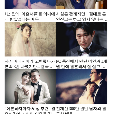
1년 만에 '이혼서류'를 아내에
사실혼 관계지만... 절대로 혼
게 받았었다는 배우
인신고는 하고 있지 않다는
배우
자기 매니저에게 고백했다가
PC 통신에서 만난 여인과 3개
연속 3번 차였지만... 결국 결
월 만에 결혼해서 잘 살고 있
혼에 성공한 배우
는 배우
"이혼하자마자 세상 후련" 결
전재산 300만 원인 남자와 결
혼식장에서 이미 이혼을 직감
혼한 배우