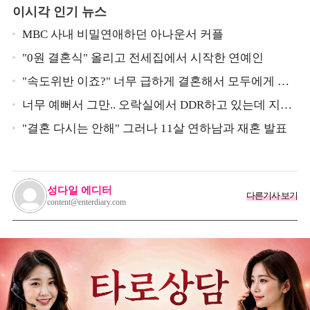
이시각 인기 뉴스
MBC 사내 비밀연애하던 아나운서 커플
"0원 결혼식" 올리고 전세집에서 시작한 연예인
"속도위반 이죠?" 너무 급하게 결혼해서 모두에게 의
심 받았던 스타
너무 예뻐서 그만.. 오락실에서 DDR하고 있는데 지나
가던 이상민이 캐스팅했다는 연예인
"결혼 다시는 안해" 그러나 11살 연하남과 재혼 발표
성다일 에디터
다른기사 보기
content@enterdiary.com