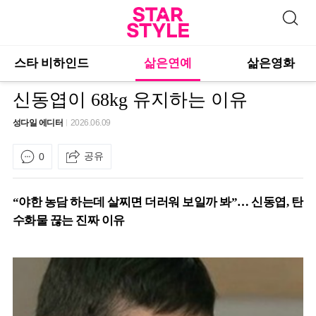
스타 비하인드
삶은연예
삶은영화
신동엽이 68kg 유지하는 이유
성다일 에디터
2026.06.09
공유
0
“야한 농담 하는데 살찌면 더러워 보일까 봐”… 신동엽, 탄
수화물 끊는 진짜 이유