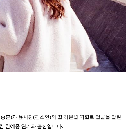
윤종훈)과 윤서진(김소연)의 딸 하은별 역할로 얼굴을 알린
킨 한예종 연기과 출신입니다.