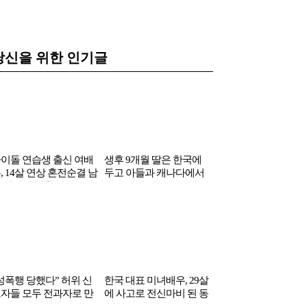
당신을 위한 인기글
이돌 연습생 출신 여배
생후 9개월 딸은 한국에
55살에 결혼하기 까지
, 14살 연상 혼전순결 남
두고 아들과 캐나다에서
결을 지켰다는 남자 
 연예인 결혼 발표
사는 중인 여배우 논란
인
성폭행 당했다” 허위 신
한국 대표 미녀배우, 29살
자들 모두 전과자로 만
에 사고로 전신마비 된 동
 전설의 여검사
생 공개