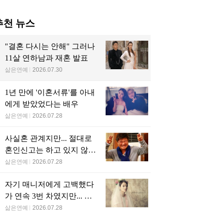
추천 뉴스
"결혼 다시는 안해" 그러나
11살 연하남과 재혼 발표
삶은연예
2026.07.30
1년 만에 '이혼서류'를 아내
에게 받았었다는 배우
삶은연예
2026.07.28
사실혼 관계지만... 절대로
혼인신고는 하고 있지 않다
는 배우
삶은연예
2026.07.28
자기 매니저에게 고백했다
가 연속 3번 차였지만... 결
국 결혼에 성공한 배우
삶은연예
2026.07.28