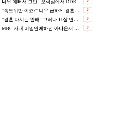
0
너무 예뻐서 그만.. 오락실에서 DDR하고 있는데 지나가던 이상민이 캐스팅했다는 연예인
0
“속도위반 이죠?” 너무 급하게 결혼해서 모두에게 의심 받았던 스타
0
“결혼 다시는 안해” 그러나 11살 연하남과 재혼 발표
0
MBC 사내 비밀연애하던 아나운서 커플