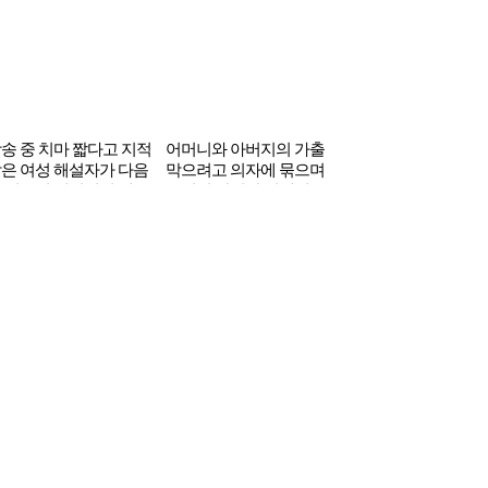
송 중 치마 짧다고 지적
어머니와 아버지의 가출
은 여성 해설자가 다음
막으려고 의자에 묶으며
 선보인 엽기적인 행동
14년간 간병한 연예인