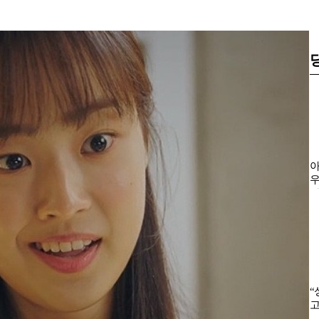
아
우
자
“
고
든