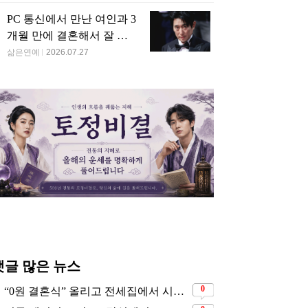
PC 통신에서 만난 여인과 3
개월 만에 결혼해서 잘 살
고 있는 배우
삶은연예
2026.07.27
댓글 많은 뉴스
0
“0원 결혼식” 올리고 전세집에서 시작한 연예인