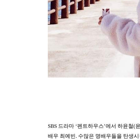
SBS 드라마 ‘펜트하우스’에서 하윤철(
배우 최예빈. 수많은 명배우들을 탄생시