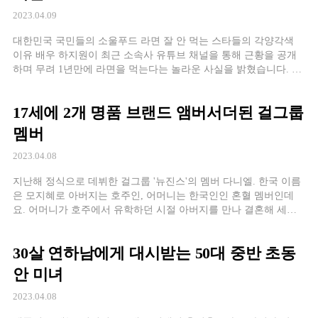
2023.04.09
대한민국 국민들의 소울푸드 라면 잘 안 먹는 스타들의 각양각색
이유 배우 하지원이 최근 소속사 유튜브 채널을 통해 근황을 공개
하며 무려 1년만에 라면을 먹는다는 놀라운 사실을 밝혔습니다. 평
소 라면을 먹으면 뾰루지가 나는 예민한 피부를 가졌다는 하지원.
덕분에 작품 촬
17세에 2개 명품 브랜드 앰버서더된 걸그룹
멤버
2023.04.08
지난해 정식으로 데뷔한 걸그룹 '뉴진스'의 멤버 다니엘. 한국 이름
은 모지혜로 아버지는 호주인, 어머니는 한국인인 혼혈 멤버인데
요. 어머니가 호주에서 유학하던 시절 아버지를 만나 결혼해 세상
에 태어나게 되었으며, 2011년 레인보우 유치원에서는 한국 이름
인 모지혜로
30살 연하남에게 대시받는 50대 중반 초동
안 미녀
2023.04.08