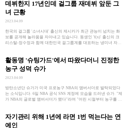
데뷔한지 17년인데 걸그룹 재데뷔 앞둔 그
녀 근황
2023.04.09
한국의 걸그룹 '소녀시대' 출신의 제시카가 최근 관능미 넘치는 화
보를 공개해 놀라움을 자아내고 있습니다. 동생인 'f(x)' 출신의 크
리스탈-정수정과 함께 대한민국 걸그룹계를 대표하는 냉미녀 자매
로 유명한 제시카. 지난 27일 자신의 인스타그램에 검정색 튜브탑
드레스와
활동명 '슈팅가드'에서 따왔다더니 진정한
농구 성덕 슈가
2023.04.09
방탄소년단 슈가가 미국 프로농구 NBA의 앰버서더로 발탁되었다
는 소식입니다. 6일 NBA 공식 SNS 계정에 모습을 드러낸 슈가. "제
가 NBA의 글로벌 앰버서더가 됐다"라며 "어린 시절부터 농구를 정
말 좋아했기 때문에 영광으로 생각한다. 앞으로도 N
자기관리 위해 1년에 라면 1번 먹는다는 연
예인