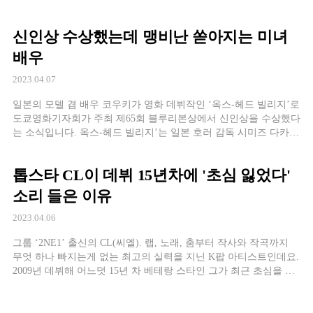
뷔하게 되었는데요. 놀랍게도 그녀가 다니던 대학교는 바로 대한민
국의 수재들만 다닌다는 카이스트(한국과학기술원)입니다. 대부분
신인상 수상했는데 맹비난 쏟아지는 미녀
의 카이스트 학생들이 그러하듯 과학고를 조기졸업하고 카이스트
에 입학하게 된 윤소희. 사실 어릴 적부터 배우를 꿈꿨지만 부모님
배우
의 극심한 반대에 꿈을 […]
2023.04.07
일본의 모델 겸 배우 코우키가 영화 데뷔작인 ‘옥스-헤드 빌리지’로
도쿄영화기자회가 주최 제65회 블루리본상에서 신인상을 수상했다
는 소식입니다. 옥스-헤드 빌리지’는 일본 호러 감독 시미즈 다카시
의 연출작으로, 일본의 유명 심령 스팟을 테마로 한 감독의 시리즈
물 중 하나인데요. 폐허가 된 호텔에서 라이브를 하던 두 여고생 중
톱스타 CL이 데뷔 15년차에 '초심 잃었다'
사라진 한 명이 자신과 똑같이 생겼다는 것을 알게 된 주인공이 그
장소에 찾아가 […]
소리 들은 이유
2023.04.06
그룹 ‘2NE1’ 출신의 CL(씨엘). 랩, 노래, 춤부터 작사와 작곡까지
무엇 하나 빠지는게 없는 최고의 실력을 지닌 K팝 아티스트인데요.
2009년 데뷔해 어느덧 15년 차 베테랑 스타인 그가 최근 초심을 잃
었다며 공개적으로 저격 당했습니다. 지난 2월 26일 유튜브 웹예능
‘피식쇼’에 출연한 CL, 특유의 독특하고 과감한 의상을 입고 나타
나났는데요. 당황한 MC들에게 “혹시 이게 널 괴롭히니?”라며 당당