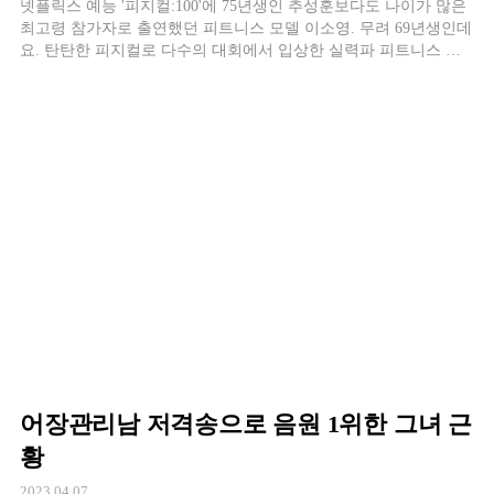
넷플릭스 예능 '피지컬:100'에 75년생인 추성훈보다도 나이가 많은
최고령 참가자로 출연했던 피트니스 모델 이소영. 무려 69년생인데
요. 탄탄한 피지컬로 다수의 대회에서 입상한 실력파 피트니스 선
수로 '피트니스계의 김혜수'라는 별명을 가지고 있습니다
어장관리남 저격송으로 음원 1위한 그녀 근
황
2023.04.07