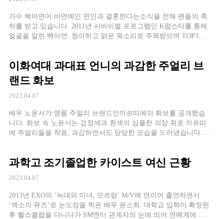
가수 백아연이 비연예인 연인과 결혼한다는소식을 전해 팬들의 축
하를 받고 있습니다. 2011년 서바이벌 프로그램인 K팝스타를 통해
얼굴을 알린 백아연. 청아하고 맑은 목소리로 주목받으며 TOP3에
든데 이어 JYP엔터테인먼트와 전속계약을 맺었는데요. 이듬해인
2012년 가수로 정식으로 데뷔, 2015년 자작곡인 ‘이럴거면 그러지
이화여대 과대표 언니의 과감한 주얼리 브
말지’로 음원차트와 음악방송 1위를 차지하며 많은 사랑을 받았습
니다. 제목에서도 느껴지다시피 해당 노래는 누군가를 원망하는 내
랜드 화보
용인데요. 바로 원망의 대상은 바로 […]
2023.04.07
배우 노윤서가 명품 주얼리 브랜드인까르띠에의 화보를 공개했습
니다. 화보 속 노윤서는 검정색과 흰색의 심플한 의상 위로 까르띠
에 주얼리들을 착용, 과감하면서도 당당한 모습을 드러냈습니다.
노윤서는 데뷔작인 ‘우리들의 블루스’를 시작으로 ’20세기 소녀’,
‘일타 스캔들’까지 세 작품 연속으로 고등학생 캐릭터를 연기하고
과학고 조기졸업한 카이스트 여신 근황
있는데요. 덕분에 그간 작품에서는 보지 못했던 성숙하면서도 고혹
미 넘치는 모습이 무척이나 색다르게 느껴지는 것도 사실입니다.
2023.04.07
2000년 생인 노윤서는 […]
2013년 EXO의 ‘늑대와 미녀, 으르렁’ M/V에 연이어 출연하면서
‘엑소의 뮤즈’로 눈도장을 찍은 배우 윤소희. 대학교 입학이 확정된
후 헬스클럽을 다니다가 SM엔터 관계자의 눈에 띄어 연예계에 데