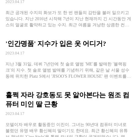
2023.04.17
최근 공개된 수지의 화보가 또 한 번 팬들의 감탄을 불러 일으키고
있습니다. 지난 2016년 시작해 7년이 지난 현재까지 긴 시간동안 게
스의 얼굴로 활약하고 있는 수지. 최근 여름을 겨냥한 상큼한 컨셉
의 화보를 공개했는데요. 라이트한 인디고 컬러의 데님 점프수트와
붉은
'인간명품' 지수가 입은 옷 어디거?
2023.04.17
지난 3월 31일, 데뷔 7년만에 첫 솔로 앨범 'ME'를 발매한 '블랙핑
크'의 지수. 첫 솔로 앨범 발매를 기념하기 위해, 같은 날 서울 성수
동에 위치한 Platz S에서 'JISOO'S FLOWER HOUSE' 팬 이벤트를
진행했습니다. 이번 앨범에는 타이틀곡인 '
훌쩍 자라 강호동도 못 알아본다는 원조 컴
퓨터 미인 딸 근황
2023.04.17
모델이자 배우로 활동중인 이진이. 그녀는 90년대 컴퓨터 미녀로
불렸던 유명 배우 황신혜의 딸이기도 한데요. 최근 황신혜의 유튜
브 채널인 'Cine Style'을 통해 모녀의 근황이 공개되었습니다. 영상