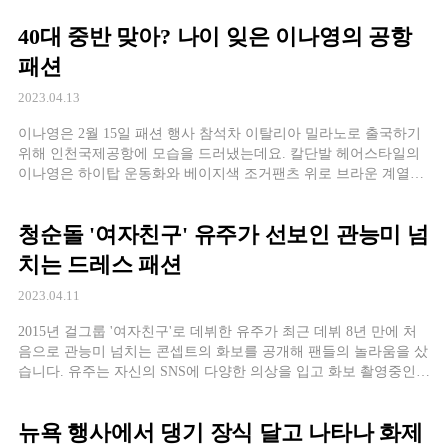
40대 중반 맞아? 나이 잊은 이나영의 공항
패션
2023.04.13
이나영은 2월 15일 패션 행사 참석차 이탈리아 밀라노로 출국하기
위해 인천국제공항에 모습을 드러냈는데요. 칼단발 헤어스타일의
이나영은 하이탑 운동화와 베이지색 조거팬츠 위로 브라운 계열의
플리스 자켓과 볼캡, 가방으로 톤온톤 패션을 선보였습니다. 자칫
하면 어색할 수도 있는 깔맞춤 패션을 우월한 미모와 동안 비주얼
청순돌 '여자친구' 유주가 선보인 관능미 넘
로 너끈히 소화해낸 이나영. 순식간에 모든 이의 시선을 사로 잡았
습니다. 한편, 이나영은 지난 2019년 ‘로맨스는 별책부록’ […]
치는 드레스 패션
2023.04.11
2015년 걸그룹 '여자친구'로 데뷔한 유주가 최근 데뷔 8년 만에 처
음으로 관능미 넘치는 콘셉트의 화보를 공개해 팬들의 놀라움을 샀
습니다. 유주는 자신의 SNS에 다양한 의상을 입고 화보 촬영중인
자신의 모습을 공개했는데요. 우아함이 느껴지는 보라색과 검은색
드레스는
뉴욕 행사에서 댕기 장식 달고 나타나 화제