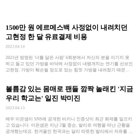
1500만 원 에르메스백 사정없이 내려치던
고현정 한 달 유료결제 비용
2023.04.14
2021년 방영된 '너를 닮은 사람' 6회분에서 자신의 분을 이기지 못
하고 들고 있던 가방을 바닥에 사정없이 내팽개치는 연기를 선보인
고현정. 가방이 훼손될 정도로 있는 힘껏 가방을 내려쳤기 때문에
해당 장면을 본 많은 시청자들은 당연히 촬영 소품일 것이라고 생
각했었는
볼륨감 있는 몸매로 팬들 깜짝 놀래킨 '지금
우리 학교는' 일진 박미진
2023.04.13
배우 이은샘이 SNS에 공개한 비키니 인증샷이 최근 화제를 일으키
고 있습니다. 이은샘은 지난 2월 중순, 발리로 여행을 떠난 근황을
공개했는데요. 한겨울인 한국과는 달리 따뜻한 발리에서 자유를 만
끽한 이은샘은 화사함이 물씬 묻어나는 원피스와 탑 등을