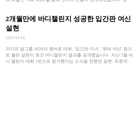
에서는 황신혜가 패션위크 참석을 위해 미용실에서
2개월만에 바디챌린지 성공한 입간판 여신
설현
2023.04.14
2012년 걸그룹 AOA의 멤버로 데뷔, '입간판 미녀', '뒷태 여신' 등으
로 불린 설현이 최근 바디챌린지 결과를 공개했습니다. 지난 1월 바
디 챌린지 대회 1번으로 참가했다는 소식을 전했던 설현, 최종적으
로 골격근량은 2kg 정도 늘었으며, 체지방과 체지방률은 각각