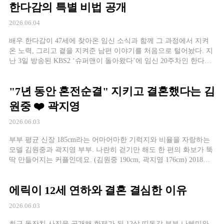
겪으면서 […]
한다감의 특별 비법 공개
2026.06.04
배우 한다감이 47세에 찾아온 임신 소식과 함께 그 과정에서 지켜
온 노력, 그리고 곁을 지켜준 남편 이야기를 처음으로 털어놨다. 지
난 3일 방송된 KBS2 ‘슈퍼맨이 돌아왔다’에 임신 20주차인 한다감
이 출연했다. 2020년 1세 연상의 사업가와 결혼한 그는 결혼 6년 만
에 임신 소식을 전했다. “44살 때 아이를 갖고 싶다고 생각했다”는
"7년 동안 혼전순결" 지키고 결혼했다는 김
그는 2~3년간 몸을 만들었고, 46세 막바지에 시도해 47세에 기쁜
[…]
원중 ❤️ 곽지영
2026.06.03
부부 평균 신장 185cm라는 어마어마한 기럭지와 비율을 자랑하는
모델 김원중과 곽지영 부부. 나란히 걷기만 해도 한 편의 화보가 뚝
딱 만들어지는 커플인데요. (김원중 190cm, 곽지영 176cm) 2018년
결혼한 두 사람은 신인이던 2011년부터 7년이라는 긴 장기연애 끝
에 결혼했는데, 연애 초부터 ‘혼전순결’을 선언하고 무려 7년 동안
에릭이 12세 연하와 결혼 결심한 이유
그 약속을 지켰다고 합니다. 두 사람의 이야기는 모델계에서는 당
연히 유명한 얘기였으며, 절친한 […]
2026.06.03
최근 돌잔치 사진을 공개해 화제가 된 12살 띠동갑 부부 나혜미와