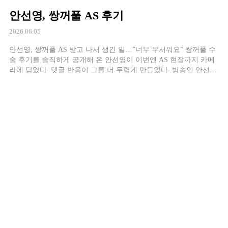
받으러 가는 과정이 공개됐다. 검사 항목 중 대소변 관련 체크리스
안선영, 쌍꺼풀 AS 후기
트를 살피다 한혜진은 먼저 눈물을 보였다. 노년의 부모에게 닥칠
수 […]
2026.06.05
안선영, 쌍꺼풀 AS 받고 나서 생긴 일…”너무 무서워요” 쌍꺼풀 수
술 후기를 솔직하게 공개해 온 안선영이 이번엔 AS 현장까지 카메
라에 담았다. 댓글 반응이 그를 더 두렵게 만들었다. 방송인 안선영
은 최근 자신의 유튜브 채널에 쌍꺼풀 재수술(AS) 과정을 담은 영
상을 올렸다. 원래 쌍꺼풀 수술을 받은 뒤 결과가 마음에 들지 않아
AS를 진행한 것으로, 시술 전후 모습과 회복 과정을 […]