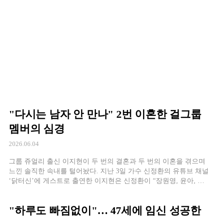
"다시는 남자 안 만나" 2번 이혼한 걸그룹
멤버의 심경
2026.06.04
그룹 쥬얼리 출신 이지현이 두 번의 결혼과 두 번의 이혼을 겪으며
느낀 솔직한 속내를 털어놨다. 지난 3일 가수 신정환의 유튜브 채널
‘닭터신’에 게스트로 출연한 이지현은 신정환이 “장원영, 윤아, 수
지와 공통점이 있다고 했다”며 운을 떼자 “비주얼 센터. 그때 그렇
게 회사에서 정했다”고 답해 웃음을 자아냈다. 이혼 과정에서 생긴
"하루도 빠짐없이"… 47세에 임신 성공한
‘서류 포비아’도 고백했다. “내 이름을 검색하기가 두렵다. 이혼을