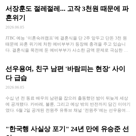
서장훈도 절레절레... 고작 3천원 때문에 파
혼위기
2026.06.05
JTBC 예능 ‘이혼숙려캠프’에 결혼식을 단 2주 앞두고 단돈 3천 원
때문에 파혼 위기에 처한 예비부부가 등장해 충격을 주고 있습니
다. 결혼식을 목전에 둔 예비부부가 사소한 금액 문제로 극심한 갈
등을 빚으며 파혼이라는 극단적인 위기를 맞았습니다. 지난 4일 방
송된 JTBC 예능 프로그램 ‘이혼숙려캠프’에서는 22기 첫 번째 사연
선우용여, 친구 남편 '바람피는 현장' 사이
의 주인공으로, 예식이 불과 2주밖에 남지 않은 한 예비부부가 등장
했습니다. 이들 커플이 […]
다 급습
2026.06.05
수십 년 전 동료 배우의 남편을 잡으러 출동했던 밤이 뒤늦게 세상
에 공개됐다. 카바레, 불륜, 그리고 예상 밖의 반전까지 담긴 이야기
였다. 6월 2일 공개된 전원주 유튜브 채널 ‘전원주’에는 선우용여에
게 5성급 호텔 뷔페를 대접하는 영상이 올라왔다. 식사를 즐기던 중
선우용여가 “서우림 언니 남편이 바람둥이였다”며 오래된 기억을
"한국행 사실상 포기" 24년 만에 유승준 선
꺼냈다. 서우림으로부터 남편이 동대문 카바레에서 다른 여자와 춤
을 추고 있다는 다급한 […]