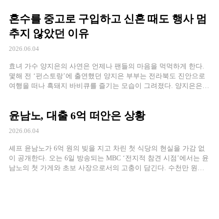
자신과 결혼할 남자가 누구일지 무척 궁금했다고 합니다. 그래서
혼수를 중고로 구입하고 신혼 때도 행사 멈
사주를 보러 다니곤 했다는데요. 한 번은 압구정에서 삐삐를 치면
오는 일명 삐삐도사를 […]
추지 않았던 이유
2026.06.04
효녀 가수 양지은의 사연은 언제나 팬들의 마음을 먹먹하게 한다.
몇해 전 ‘펀스토랑’에 출연했던 양지은 부부는 전라북도 진안으로
여행을 떠나 흑돼지 바비큐를 즐기는 모습이 그려졌다. 양지은은
이 자리에서 연애 기간이 짧아 데이트 때도 바비큐를 해보지 못했
다며 남편과의 달콤한 시간을 만끽하는 모습을 보였다. 동시에 그
윤남노, 대출 6억 떠안은 상황
녀는 일찍부터 많이 아프셨던 아버지를 회상하며 그리움을 드러냈
다. 양지은은 아버지의 오랜 투병으로 인해 […]
2026.06.04
셰프 윤남노가 6억 원의 빚을 지고 차린 첫 식당의 현실을 가감 없
이 공개한다. 오는 6일 방송되는 MBC ‘전지적 참견 시점’에서는 윤
남노의 첫 가게와 초보 사장으로서의 고충이 담긴다. 수천만 원대
오븐과 초대형 워크인 시설, 커트러리·접시·글라스에만 3000만 원
이상을 쏟아부은 주방이 공개되며 후배 셰프들도 놀라움을 감추지
못했다는 후문이다. 그러나 화려한 주방 뒤에는 팍팍한 현실이 기
다리고 있었다. 월세와 […]