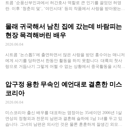
트콤 ‘순풍산부인과에서 허간호사 역할로 큰 인기를 끌었던 허영
란. 이후 ‘청춘의 덫’, ‘야인시대’ 등의 작품에서 사랑을 받아왔는데
요. 2014년 출연한 연극 ‘마이 퍼스트 타임’에서 함께 호흡을 맞춘
동료배우 김기환과 연인으로 발전해 2016년 결혼합니다. 연극이 끝
몰래 귀국해서 남친 집에 갔는데 바람피는
날 때 즈음 먼저 “나 한 번 만나볼래”라며 대시했다는 그녀. 막상 결
혼을 했는데 공교롭게 […]
현장 목격해버린 배우
2026.06.04
시트콤 ‘논스톱5’에 출연하면서 많은 사랑을 받던 홍수아는 매니저
에게 사기를 당하면서 한동안 활동을 하지 못합니다. 대륙의 첫사
랑으로 거듭나기 그렇게 어쩔 수 없는 상황에서 중국활동을 시작하
게 되는데요. 역시 쉽지 않은 도전이었지만, 로맨스 드라마 ‘온주량
가인 (2014)’이 흥행하고 ‘억만계승인(2015)’도 히트를 치게 되지
압구정 용한 무속인 예언대로 결혼한 미스
요. 그리고 ‘대륙의 첫사랑’이라고 불리게 됩니다. 이후 중국 내 다
양한 작품과 예능에서 활약을 하면서 또 하나의 한류스타로 자리
코리아
[…]
2026.06.04
미스코리아 출신 배우를 대표하는 염정아는 35세이던 2006년 1살
연상의 정형외과 전문의 남편과 결혼해 슬하에 1남 1녀를 두고 있
습니다. 그녀의 남편은 의사인 것은 물론 훈훈하게 잘생긴 외모로
큰 화제를 일으켰는데요. 남편을 만나기 전 30대 초반의 염정아는