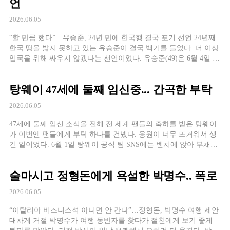
언
2026.06.05
“할 만큼 했다”…유승준, 24년 만에 한국행 결국 포기 선언 24년째
한국 땅을 밟지 못하고 있는 유승준이 결국 백기를 들었다. 더 이상
입국을 위해 싸우지 않겠다는 선언이었다. 유승준(49)은 6월 4일 자
신의 유튜브 채널에 ‘할 만큼 했다. 이제는 그만하려고 한다’는 제
목의 영상을 올렸다. “그동안 진실을 이야기하고 사과도 했으며 왜
탕웨이 47세에 둘째 임신중... 간곡한 부탁
그런 결정을 내릴 수밖에 없었는지 설명했지만 진정성이 제대로
[…]
2026.06.05
47세에 둘째 임신 소식을 전해 전 세계 팬들의 축하를 받은 탕웨이
가 이번엔 팬들에게 부탁 하나를 건넸다. 응원이 너무 뜨거워서 생
긴 일이었다. 6월 1일 탕웨이 공식 팀 SNS에는 벤치에 앉아 부채로
얼굴 일부를 가린 채 장난기 어린 눈빛을 보내는 근황 사진과 함께
공지문이 올라왔다. “새 주소 공개 이후 많은 편지를 받았다. 여러
술마시고 정형돈에게 욕설한 박명수.. 폭로
분의 응원에 진심으로 감사드린다”고 운을 […]
2026.06.05
“이탈리아 비즈니스석 아니면 안 간다”…정형돈, 박명수 여행 제안
대차게 거절 박명수가 여행 동반자를 찾다가 절친에게 보기 좋게