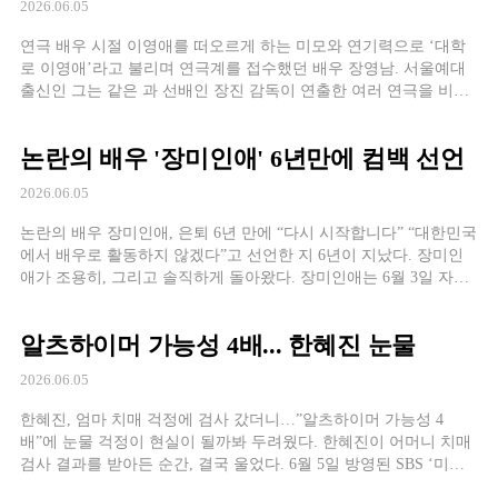
2026.06.05
연극 배우 시절 이영애를 떠오르게 하는 미모와 연기력으로 ‘대학
로 이영애’라고 불리며 연극계를 접수했던 배우 장영남. 서울예대
출신인 그는 같은 과 선배인 장진 감독이 연출한 여러 연극을 비롯
해 영화 ‘아는 여자’, ‘박수칠 때 떠나라’ 등의 작품에 출연하며 대
중에게 얼굴을 알리게 된다. 2011년 7살 연하의 연극 연출가인 훈남
논란의 배우 '장미인애' 6년만에 컴백 선언
남편과 결혼한 장영남, 세상에서 가장 아름다운 신부가 될 준비를
[…]
2026.06.05
논란의 배우 장미인애, 은퇴 6년 만에 “다시 시작합니다” “대한민국
에서 배우로 활동하지 않겠다”고 선언한 지 6년이 지났다. 장미인
애가 조용히, 그리고 솔직하게 돌아왔다. 장미인애는 6월 3일 자신
의 SNS에 “다시 시작합니다. 저 사실 배우였다”는 짧은 문장으로
근황 공개를 시작했다. “엄마가 되고 나서는 나보다 아기가 먼저였
알츠하이머 가능성 4배... 한혜진 눈물
고 어느 순간 나라는 사람을 잊고 살았다”는 고백이 뒤따랐다. 5년
만에 받은 네일아트 한 […]
2026.06.05
한혜진, 엄마 치매 걱정에 검사 갔더니…”알츠하이머 가능성 4
배”에 눈물 걱정이 현실이 될까봐 두려웠다. 한혜진이 어머니 치매
검사 결과를 받아든 순간, 결국 울었다. 6월 5일 방영된 SBS ‘미운
우리 새끼’에서 모델 한혜진이 어머니를 모시고 치매 전문 검사를