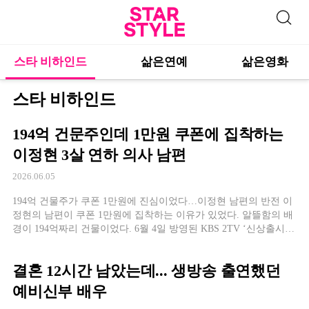
스타 비하인드
삶은연예
삶은영화
스타 비하인드
194억 건문주인데 1만원 쿠폰에 집착하는
이정현 3살 연하 의사 남편
2026.06.05
194억 건물주가 쿠폰 1만원에 진심이었다…이정현 남편의 반전 이
정현의 남편이 쿠폰 1만원에 집착하는 이유가 있었다. 알뜰함의 배
경이 194억짜리 건물이었다. 6월 4일 방영된 KBS 2TV ‘신상출시
편스토랑’에서 이정현은 남편 박유정과의 일상을 공개했다. 장보기
를 앞두고 이정현이 “빨리 주문해야 한다”고 하자 남편은 “내일까
결혼 12시간 남았는데... 생방송 출연했던
지인 쿠폰 1만원짜리가 있다”며 쿠폰부터 챙겼다. 이정현은 이를
두고 “가스라이팅”이라고 너스레를 떨었다. 194억 건물주의 쿠폰
예비신부 배우
집착이라는 극단적인 […]