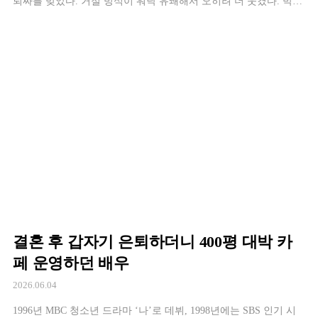
퇴짜를 맞았다. 거절 방식이 워낙 유쾌해서 오히려 더 웃겼다. 박명
수가 운영하는 유튜브 채널 ‘할명수’에는 예능 프로그램 흥행 공로
로 제작진에게 비즈니스 항공권과 특급 호텔이 포함된 포상휴가를
제안받은 박명수가 동행자를 직접 섭외하러 나서는 영상이 공개됐
다. 가장 먼저 전화를 건 상대는 […]
결혼 후 갑자기 은퇴하더니 400평 대박 카
페 운영하던 배우
2026.06.04
1996년 MBC 청소년 드라마 ‘나’로 데뷔, 1998년에는 SBS 인기 시