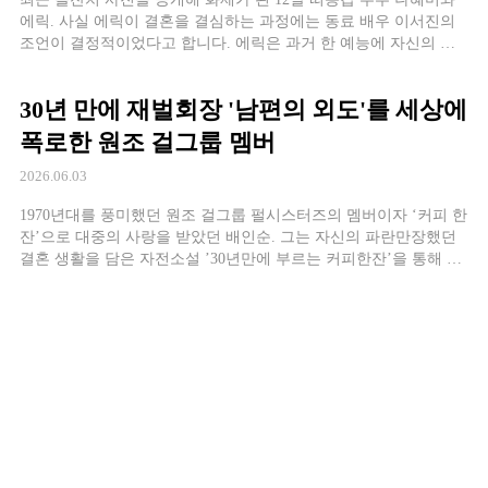
에릭. 사실 에릭이 결혼을 결심하는 과정에는 동료 배우 이서진의
조언이 결정적이었다고 합니다. 에릭은 과거 한 예능에 자신의 결
혼 결심 배경을 털어놓은 바 있습니다. 그는 이서진의 현실적인 조
언이 결혼을 결심하게 된 주요 이유였다고 설명했습니다. 에릭의
30년 만에 재벌회장 '남편의 외도'를 세상에
회상에 따르면 당시 이서진은 에릭에게 “남자가 40을 넘어가게 되
면 40대 중후반까지는 […]
폭로한 원조 걸그룹 멤버
2026.06.03
1970년대를 풍미했던 원조 걸그룹 펄시스터즈의 멤버이자 ‘커피 한
잔’으로 대중의 사랑을 받았던 배인순. 그는 자신의 파란만장했던
결혼 생활을 담은 자전소설 ’30년만에 부르는 커피한잔’을 통해 충
격적인 사실들을 고백해 화제를 모았었다. 1976년 재벌 회장과 결
혼한 배인순은 약 22년간 재벌가의 며느리로 살았다. 결혼 후 그녀
는 철저하게 언론과 거리를 두며 재벌그룹 회장 부인으로서의 자리
를 지켜왔다. 하지만 결혼 생활은 그리 순탄치 […]