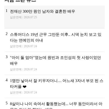
1
전재산 300만 원인 남자와 결혼한 배우
삶은연예
2026.07.25
2
스튜어디스 19년 근무 그만둔 이후.. 시댁 눈치 보고 있
다는 연예인의 아내
삶은연예
2026.07.24
3
"아이 둘 엄마"였는데 원빈과 조인성의 첫 사랑이었던
배우
삶은연예
2026.07.24
4
1명만 낳아서 잘 키우자더니… 어느새 3자녀 부모 된 스
타커플 ❤️
삶은연예
2026.07.24
5
8살이나 나이 속여서 활동했는데... 너무 동안이라서 아