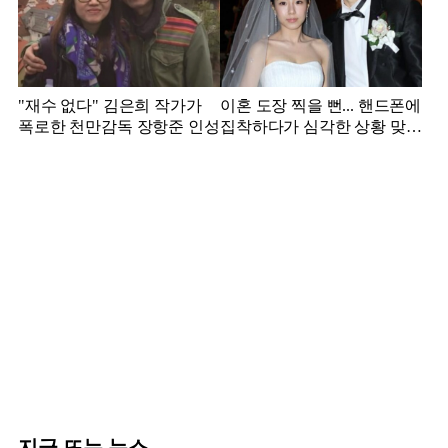
"재수 없다" 김은희 작가가
이혼 도장 찍을 뻔... 핸드폰에
폭로한 천만감독 장항준 인성
집착하다가 심각한 상황 맞은
김영광
지금 뜨는 뉴스