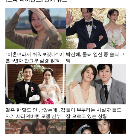
"이혼녀라서 쉬워보였나" 이
박신혜, 둘째 임신 중 솔직 고
혼 5년차 한그루 심경 밝혀
백
결혼 한 달도 안 남았는데.. 갑
둘이 부부라는 사실 팬들도
자기 사라져버린 모델 신부
잘 모르고 있는 상황