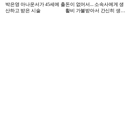
박은영 아나운서가 45세에 출
돈이 없어서... 소속사에게 생
산하고 받은 시술
활비 가불받아서 간신히 생활
하던 배우 근황