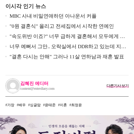
이시각 인기 뉴스
MBC 사내 비밀연애하던 아나운서 커플
"0원 결혼식" 올리고 전세집에서 시작한 연예인
"속도위반 이죠?" 너무 급하게 결혼해서 모두에게 의
심 받았던 스타
너무 예뻐서 그만.. 오락실에서 DDR하고 있는데 지나
가던 이상민이 캐스팅했다는 연예인
"결혼 다시는 안해" 그러나 11살 연하남과 재혼 발표
김혜진 에디터
다른기사 보기
content@enterdiary.com
가장
배우
싱글맘
윤태준
이혼
최정윤