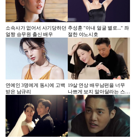
소속사가 없어서 사기당하던
추성훈 "아내 얼굴 별로..." 좌
얼짱 승무원 출신 배우
절한 야노시호
연예인 3명에게 동시에 고백
19살 연상 배우남편을 너무
받은 남규리
나쁘게 보지 말아달라는 스타
강사 아내