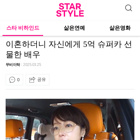
스타 비하인드
삶은연예
삶은영화
이혼하더니 자신에게 5억 슈퍼카 선
물한 배우
무비이락
2025.03.25
공유
0