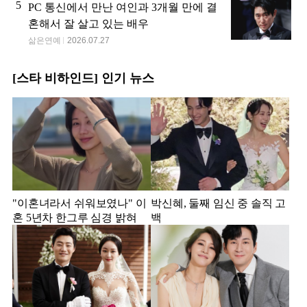
5
PC 통신에서 만난 여인과 3개월 만에 결
혼해서 잘 살고 있는 배우
삶은연예
2026.07.27
[스타 비하인드] 인기 뉴스
"이혼녀라서 쉬워보였나" 이
박신혜, 둘째 임신 중 솔직 고
혼 5년차 한그루 심경 밝혀
백