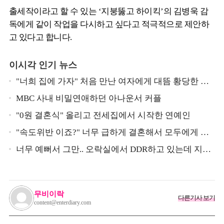
출세작이라고 할 수 있는 ‘지붕뚫고 하이킥’의 김병욱 감
독에게 같이 작업을 다시하고 싶다고 적극적으로 제안하
고 있다고 합니다.
이시각 인기 뉴스
"너희 집에 가자" 처음 만난 여자에게 대뜸 황당한 요
구 했다는 MBC 아나운서
MBC 사내 비밀연애하던 아나운서 커플
"0원 결혼식" 올리고 전세집에서 시작한 연예인
"속도위반 이죠?" 너무 급하게 결혼해서 모두에게 의
심 받았던 스타
너무 예뻐서 그만.. 오락실에서 DDR하고 있는데 지나
가던 이상민이 캐스팅했다는 연예인
무비이락
다른기사 보기
content@enterdiary.com