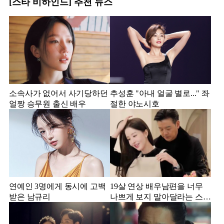
[스타 비하인드] 추천 뉴스
소속사가 없어서 사기당하던
추성훈 "아내 얼굴 별로..." 좌
얼짱 승무원 출신 배우
절한 야노시호
연예인 3명에게 동시에 고백
19살 연상 배우남편을 너무
받은 남규리
나쁘게 보지 말아달라는 스타
강사 아내