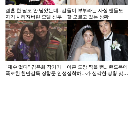
결혼 한 달도 안 남았는데.. 갑
둘이 부부라는 사실 팬들도
자기 사라져버린 모델 신부
잘 모르고 있는 상황
"재수 없다" 김은희 작가가
이혼 도장 찍을 뻔... 핸드폰에
폭로한 천만감독 장항준 인성
집착하다가 심각한 상황 맞은
김영광