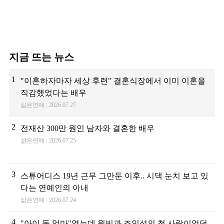
지금 뜨는 뉴스
1
"이혼하자마자 세상 후련" 결혼식장에서 이미 이혼을
직감했었다는 배우
삶은연예
2026.07.27
2
전재산 300만 원인 남자와 결혼한 배우
삶은연예
2026.07.25
3
스튜어디스 19년 근무 그만둔 이후.. 시댁 눈치 보고 있
다는 연예인의 아내
삶은연예
2026.07.24
4
"아이 둘 엄마"였는데 원빈과 조인성의 첫 사랑이었던