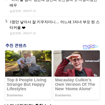
배우
삶은연예
2026.07.24
5
1명만 낳아서 잘 키우자더니… 어느새 3자녀 부모 된 스
타커플 ❤️
삶은연예
2026.07.24