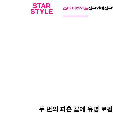
스타 비하인드
삶은연예
삶은
두 번의 파혼 끝에 유명 로