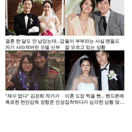
결혼 한 달도 안 남았는데.. 갑
둘이 부부라는 사실 팬들도
자기 사라져버린 모델 신부
잘 모르고 있는 상황
"재수 없다" 김은희 작가가
이혼 도장 찍을 뻔... 핸드폰에
폭로한 천만감독 장항준 인성
집착하다가 심각한 상황 맞은
김영광