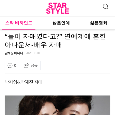
스타 비하인드
삶은연예
삶은영화
“둘이 자매였다고?” 연예계에 흔한
아나운서-배우 자매
김혜진 에디터
2026.06.07
공유
0
박지영&박혜진 자매