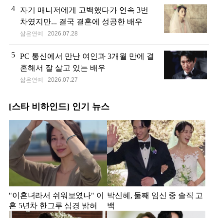
4
자기 매니저에게 고백했다가 연속 3번
차였지만... 결국 결혼에 성공한 배우
삶은연예
2026.07.28
5
PC 통신에서 만난 여인과 3개월 만에 결
혼해서 잘 살고 있는 배우
삶은연예
2026.07.27
[스타 비하인드] 인기 뉴스
"이혼녀라서 쉬워보였나" 이
박신혜, 둘째 임신 중 솔직 고
혼 5년차 한그루 심경 밝혀
백