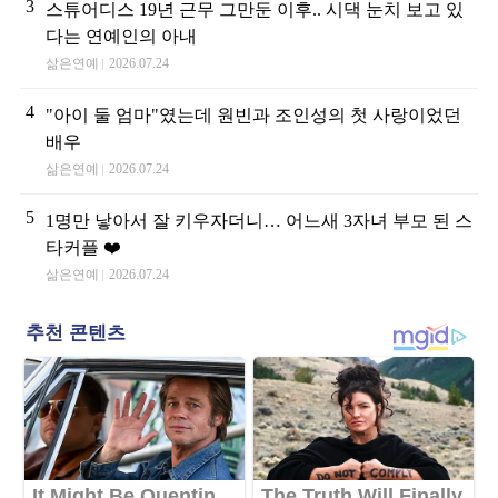
3
스튜어디스 19년 근무 그만둔 이후.. 시댁 눈치 보고 있
다는 연예인의 아내
삶은연예
2026.07.24
4
"아이 둘 엄마"였는데 원빈과 조인성의 첫 사랑이었던
배우
삶은연예
2026.07.24
5
1명만 낳아서 잘 키우자더니… 어느새 3자녀 부모 된 스
타커플 ❤️
삶은연예
2026.07.24