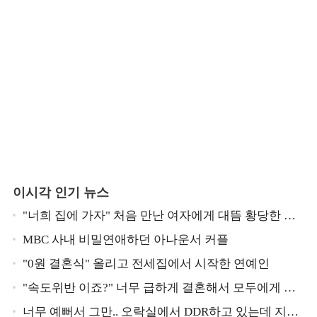
이시각 인기 뉴스
"너희 집에 가자" 처음 만난 여자에게 대뜸 황당한 요
구 했다는 MBC 아나운서
MBC 사내 비밀연애하던 아나운서 커플
"0원 결혼식" 올리고 전세집에서 시작한 연예인
"속도위반 이죠?" 너무 급하게 결혼해서 모두에게 의
심 받았던 스타
너무 예뻐서 그만.. 오락실에서 DDR하고 있는데 지나