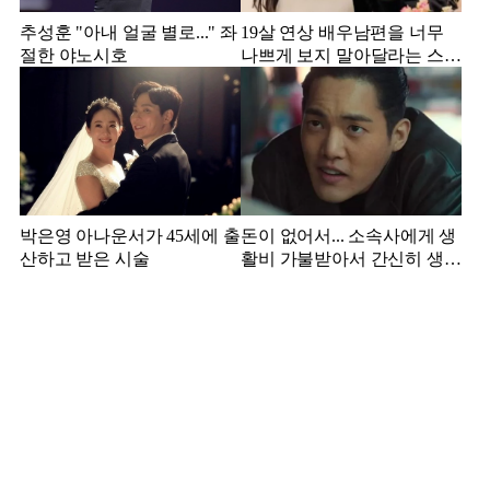
추성훈 "아내 얼굴 별로..." 좌
19살 연상 배우남편을 너무
절한 야노시호
나쁘게 보지 말아달라는 스타
강사 아내
박은영 아나운서가 45세에 출
돈이 없어서... 소속사에게 생
산하고 받은 시술
활비 가불받아서 간신히 생활
하던 배우 근황