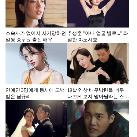
소속사가 없어서 사기당하던
추성훈 "아내 얼굴 별로..." 좌
얼짱 승무원 출신 배우
절한 야노시호
연예인 3명에게 동시에 고백
19살 연상 배우남편을 너무
받은 남규리
나쁘게 보지 말아달라는 스타
강사 아내