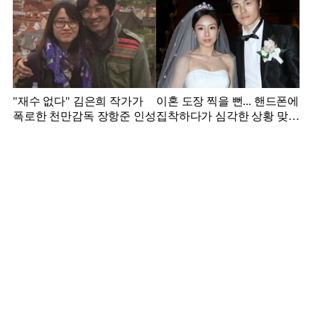
"재수 없다" 김은희 작가가
이혼 도장 찍을 뻔... 핸드폰에
폭로한 천만감독 장항준 인성
집착하다가 심각한 상황 맞은
김영광