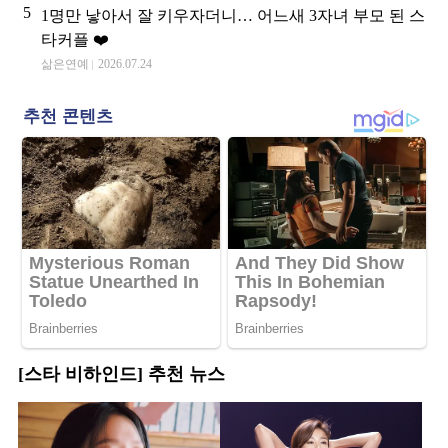
5
1명만 낳아서 잘 키우자더니… 어느새 3자녀 부모 된 스
타커플 ❤️
삶은연예
2026.07.24
[스타 비하인드] 추천 뉴스