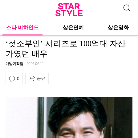
스타 비하인드
삶은연예
삶은영화
‘젖소부인’ 시리즈로 100억대 자산
가였던 배우
개발기획팀
2026.06.11
공유
0