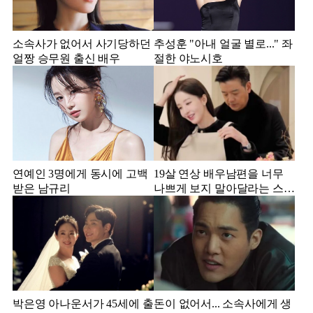
소속사가 없어서 사기당하던
추성훈 "아내 얼굴 별로..." 좌
얼짱 승무원 출신 배우
절한 야노시호
연예인 3명에게 동시에 고백
19살 연상 배우남편을 너무
받은 남규리
나쁘게 보지 말아달라는 스타
강사 아내
박은영 아나운서가 45세에 출
돈이 없어서... 소속사에게 생