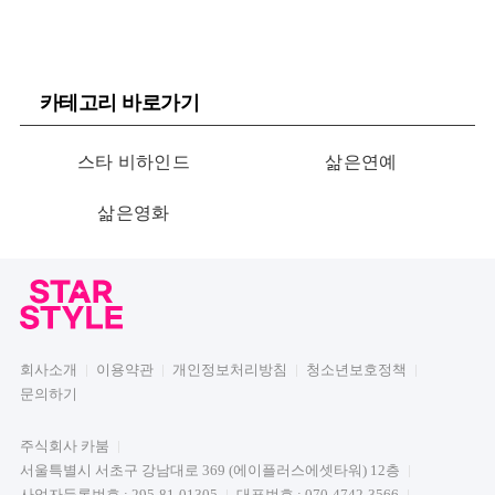
카테고리 바로가기
스타 비하인드
삶은연예
삶은영화
회사소개
이용약관
개인정보처리방침
청소년보호정책
문의하기
주식회사 카붐
서울특별시 서초구 강남대로 369 (에이플러스에셋타워) 12층
사업자등록번호 : 295-81-01305
대표번호 : 070-4742-3566