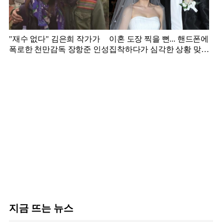
"재수 없다" 김은희 작가가
이혼 도장 찍을 뻔... 핸드폰에
폭로한 천만감독 장항준 인성
집착하다가 심각한 상황 맞은
김영광
지금 뜨는 뉴스