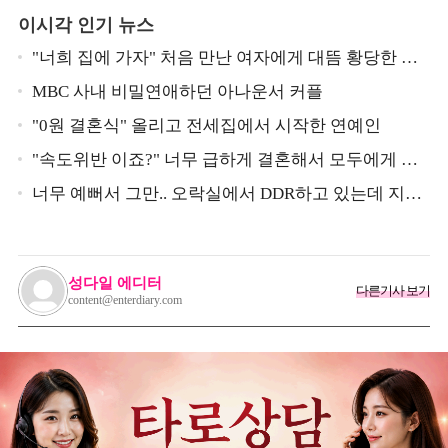
이시각 인기 뉴스
"너희 집에 가자" 처음 만난 여자에게 대뜸 황당한 요
구 했다는 MBC 아나운서
MBC 사내 비밀연애하던 아나운서 커플
"0원 결혼식" 올리고 전세집에서 시작한 연예인
"속도위반 이죠?" 너무 급하게 결혼해서 모두에게 의
심 받았던 스타
너무 예뻐서 그만.. 오락실에서 DDR하고 있는데 지나
가던 이상민이 캐스팅했다는 연예인
성다일 에디터
다른기사 보기
content@enterdiary.com