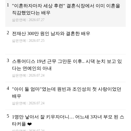
1
"이혼하자마자 세상 후련" 결혼식장에서 이미 이혼을
직감했었다는 배우
삶은연예
2026.07.27
2
전재산 300만 원인 남자와 결혼한 배우
삶은연예
2026.07.25
3
스튜어디스 19년 근무 그만둔 이후.. 시댁 눈치 보고 있
다는 연예인의 아내
삶은연예
2026.07.24
4
"아이 둘 엄마"였는데 원빈과 조인성의 첫 사랑이었던
배우
삶은연예
2026.07.24
5
1명만 낳아서 잘 키우자더니… 어느새 3자녀 부모 된 스
타커플 ❤️
삶은연예
2026.07.24