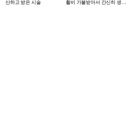
산하고 받은 시술
활비 가불받아서 간신히 생활
하던 배우 근황