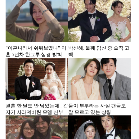
"이혼녀라서 쉬워보였나" 이
박신혜, 둘째 임신 중 솔직 고
혼 5년차 한그루 심경 밝혀
백
결혼 한 달도 안 남았는데.. 갑
둘이 부부라는 사실 팬들도
자기 사라져버린 모델 신부
잘 모르고 있는 상황