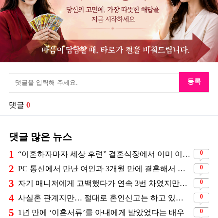
등록
댓글
0
댓글 많은 뉴스
1
0
“이혼하자마자 세상 후련” 결혼식장에서 이미 이혼을 직감했었다는 배우
2
0
PC 통신에서 만난 여인과 3개월 만에 결혼해서 잘 살고 있는 배우
3
0
자기 매니저에게 고백했다가 연속 3번 차였지만… 결국 결혼에 성공한 배우
4
0
사실혼 관계지만… 절대로 혼인신고는 하고 있지 않다는 배우
5
0
1년 만에 ‘이혼서류’를 아내에게 받았었다는 배우