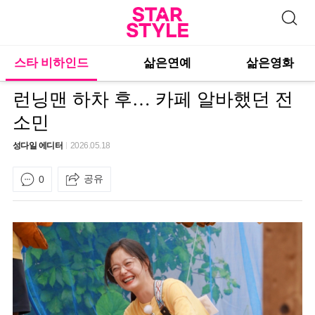
스타 비하인드
삶은연예
삶은영화
런닝맨 하차 후… 카페 알바했던 전
소민
성다일 에디터
2026.05.18
공유
0