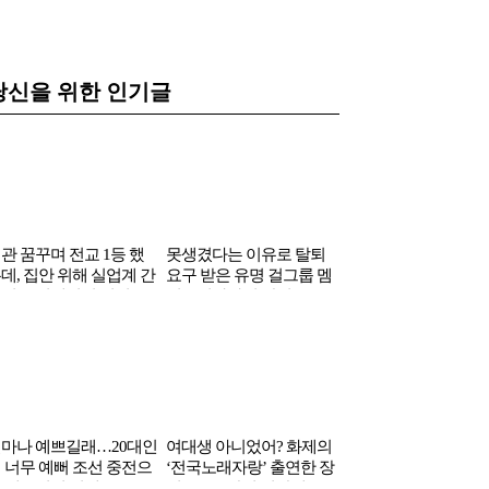
당신을 위한 인기글
관 꿈꾸며 전교 1등 했
못생겼다는 이유로 탈퇴
국민 가요만 수십곡 
데, 집안 위해 실업계 간
요구 받은 유명 걸그룹 멤
었는데…소속사 나
년은 연예인이 되어
버…엄마까지 간절 호소
천만원도 못받은 그
서…
마나 예쁘길래…20대인
여대생 아니었어? 화제의
 너무 예뻐 조선 중전으
‘전국노래자랑’ 출연한 장
 캐스팅된 여배우
신 초등 6학년 여학생