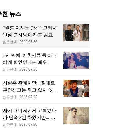
추천 뉴스
"결혼 다시는 안해" 그러나
11살 연하남과 재혼 발표
삶은연예
2026.07.30
1년 만에 '이혼서류'를 아내
에게 받았었다는 배우
삶은연예
2026.07.28
사실혼 관계지만... 절대로
혼인신고는 하고 있지 않다
는 배우
삶은연예
2026.07.28
자기 매니저에게 고백했다
가 연속 3번 차였지만... 결
국 결혼에 성공한 배우
삶은연예
2026.07.28