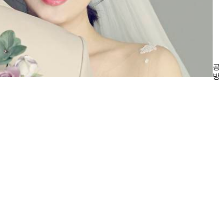
공
방
소