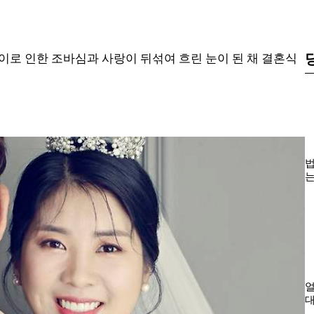
이로 인한 조바심과 사랑이 뒤섞여 흐린 눈이 된 채 결혼식
법
는
소
얼
대
로