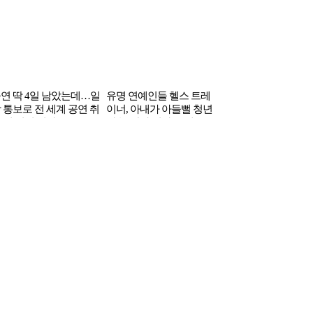
연 딱 4일 남았는데…일
유명 연예인들 헬스 트레
 통보로 전 세계 공연 취
이너, 아내가 아들뻘 청년
 된 인기 여가수
과 눈 맞아 떠나…’멘붕’