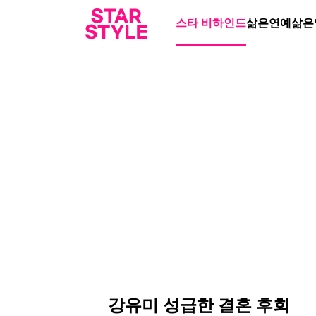
스타 비하인드
삶은연예
삶은
강유미 성급한 결혼 후회