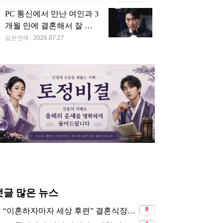
PC 통신에서 만난 여인과 3
개월 만에 결혼해서 잘 살
고 있는 배우
삶은연예
2026.07.27
댓글 많은 뉴스
0
“이혼하자마자 세상 후련” 결혼식장에서 이미 이혼을 직감했었다는 배우