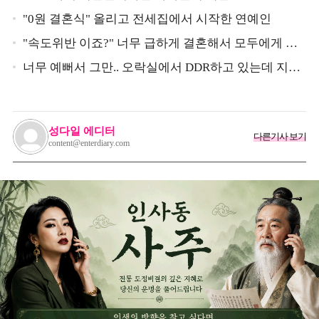
"0원 결혼식" 올리고 전세집에서 시작한 연예인
"속도위반 이죠?" 너무 급하게 결혼해서 모두에게 의
심 받았던 스타
너무 예뻐서 그만.. 오락실에서 DDR하고 있는데 지나
가던 이상민이 캐스팅했다는 연예인
성다일 에디터
다른기사 보기
content@enterdiary.com