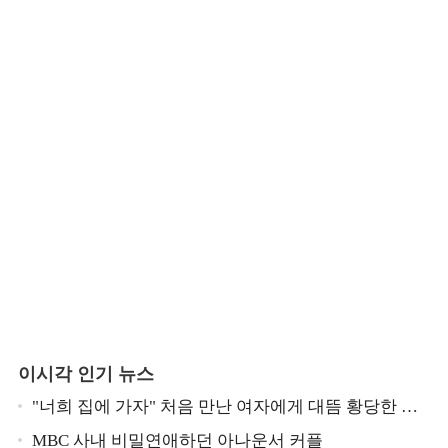
이시각 인기 뉴스
"너희 집에 가자" 처음 만난 여자에게 대뜸 황당한 요
구 했다는 MBC 아나운서
MBC 사내 비밀연애하던 아나운서 커플