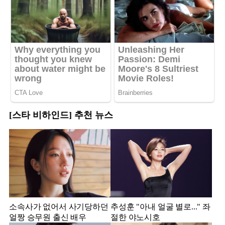
[스타 비하인드] 추천 뉴스
소속사가 없어서 사기당하던
추성훈 "아내 얼굴 별로..." 좌
얼짱 승무원 출신 배우
절한 야노시호