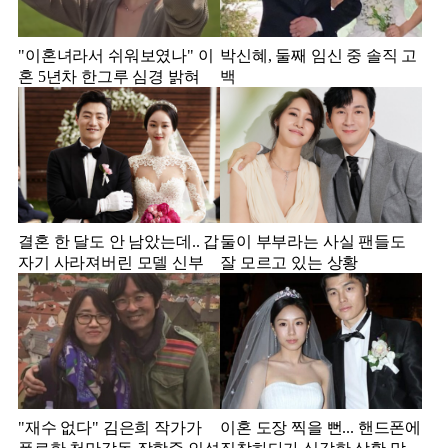
"이혼녀라서 쉬워보였나" 이
박신혜, 둘째 임신 중 솔직 고
혼 5년차 한그루 심경 밝혀
백
결혼 한 달도 안 남았는데.. 갑
둘이 부부라는 사실 팬들도
자기 사라져버린 모델 신부
잘 모르고 있는 상황
"재수 없다" 김은희 작가가
이혼 도장 찍을 뻔... 핸드폰에