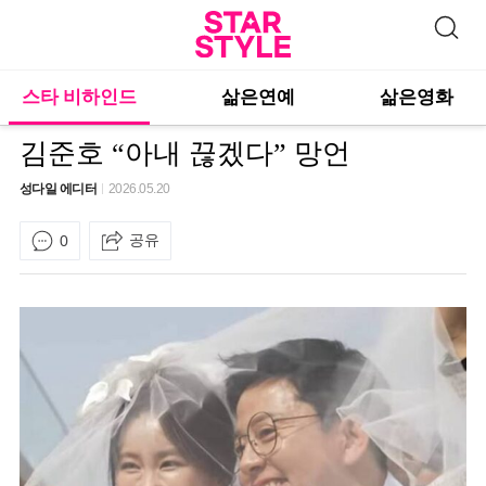
스타 비하인드
삶은연예
삶은영화
김준호 “아내 끊겠다” 망언
성다일 에디터
2026.05.20
공유
0