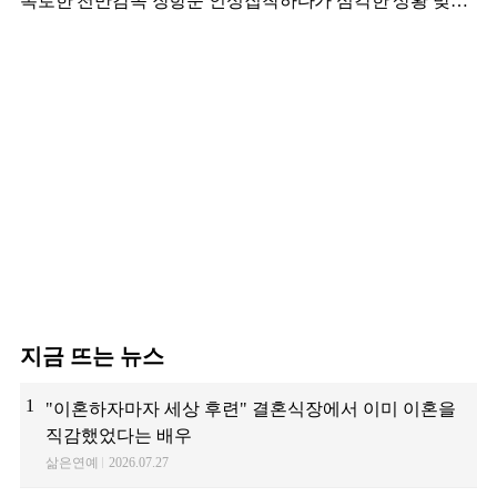
폭로한 천만감독 장항준 인성
집착하다가 심각한 상황 맞은
김영광
지금 뜨는 뉴스
1
"이혼하자마자 세상 후련" 결혼식장에서 이미 이혼을
직감했었다는 배우
삶은연예
2026.07.27