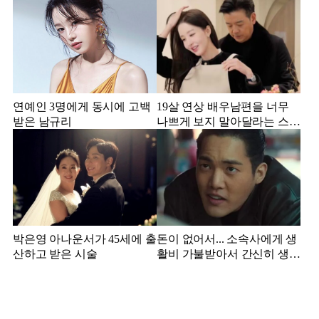
연예인 3명에게 동시에 고백
19살 연상 배우남편을 너무
받은 남규리
나쁘게 보지 말아달라는 스타
강사 아내
박은영 아나운서가 45세에 출
돈이 없어서... 소속사에게 생
산하고 받은 시술
활비 가불받아서 간신히 생활
하던 배우 근황