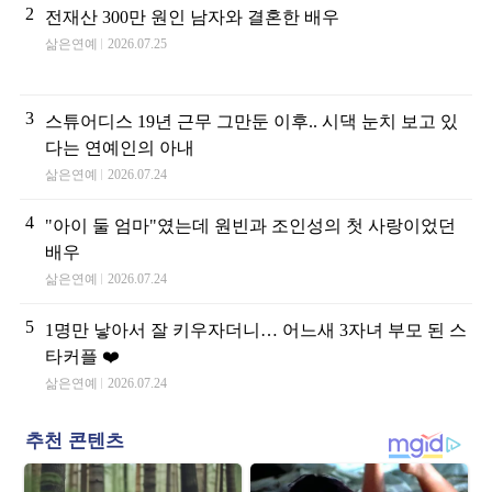
2
전재산 300만 원인 남자와 결혼한 배우
삶은연예
2026.07.25
3
스튜어디스 19년 근무 그만둔 이후.. 시댁 눈치 보고 있
다는 연예인의 아내
삶은연예
2026.07.24
4
"아이 둘 엄마"였는데 원빈과 조인성의 첫 사랑이었던
배우
삶은연예
2026.07.24
5
1명만 낳아서 잘 키우자더니… 어느새 3자녀 부모 된 스
타커플 ❤️
삶은연예
2026.07.24