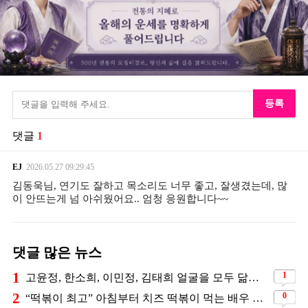
등록
댓글
1
EJ
2026.05.27
09:29:45
김동욱님, 연기도 잘하고 목소리도 너무 좋고, 잘생겼는데, 많
이 안뜨는게 넘 아쉬웠어요.. 엄청 응원합니다~~
댓글 많은 뉴스
1
1
고윤정, 한소희, 이민정, 김태희 얼굴을 모두 닮았다는 日배우
2
0
“떡볶이 최고” 아침부터 치즈 떡볶이 먹는 배우 윤세아의 특별한 식단