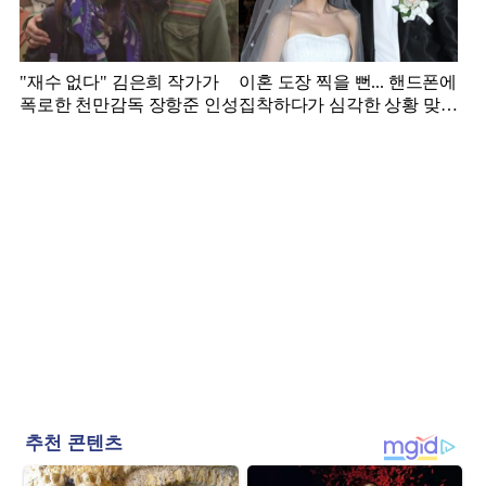
"재수 없다" 김은희 작가가
이혼 도장 찍을 뻔... 핸드폰에
폭로한 천만감독 장항준 인성
집착하다가 심각한 상황 맞은
김영광