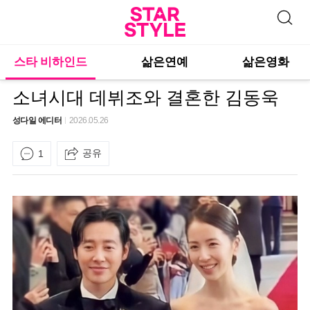
스타 비하인드
삶은연예
삶은영화
소녀시대 데뷔조와 결혼한 김동욱
성다일 에디터
2026.05.26
공유
1