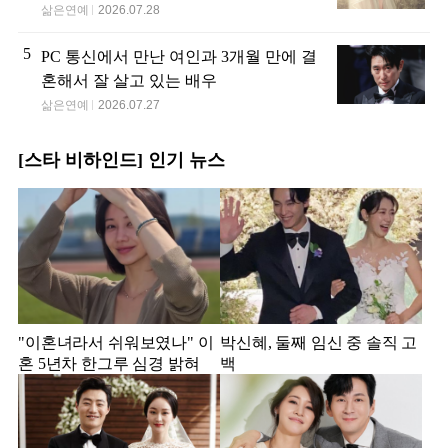
삶은연예
2026.07.28
5
PC 통신에서 만난 여인과 3개월 만에 결
혼해서 잘 살고 있는 배우
삶은연예
2026.07.27
[스타 비하인드] 인기 뉴스
"이혼녀라서 쉬워보였나" 이
박신혜, 둘째 임신 중 솔직 고
혼 5년차 한그루 심경 밝혀
백