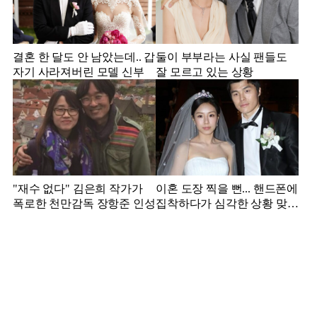
결혼 한 달도 안 남았는데.. 갑
둘이 부부라는 사실 팬들도
자기 사라져버린 모델 신부
잘 모르고 있는 상황
"재수 없다" 김은희 작가가
이혼 도장 찍을 뻔... 핸드폰에
폭로한 천만감독 장항준 인성
집착하다가 심각한 상황 맞은
김영광