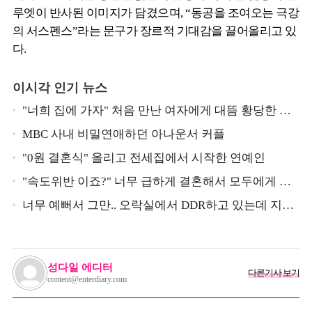
루엣이 반사된 이미지가 담겼으며, “동공을 조여오는 극강
의 서스펜스”라는 문구가 장르적 기대감을 끌어올리고 있
다.
이시각 인기 뉴스
"너희 집에 가자" 처음 만난 여자에게 대뜸 황당한 요
구 했다는 MBC 아나운서
MBC 사내 비밀연애하던 아나운서 커플
"0원 결혼식" 올리고 전세집에서 시작한 연예인
"속도위반 이죠?" 너무 급하게 결혼해서 모두에게 의
심 받았던 스타
너무 예뻐서 그만.. 오락실에서 DDR하고 있는데 지나
가던 이상민이 캐스팅했다는 연예인
성다일 에디터
다른기사 보기
content@enterdiary.com