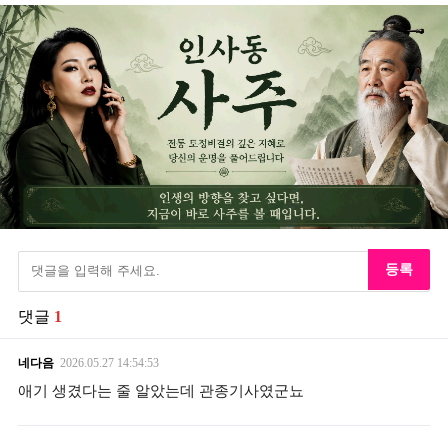
등록
댓글
1
네다음
2026.05.27
14:54:53
애기 생겼다는 줄 알았는데 관종기사였군뇨