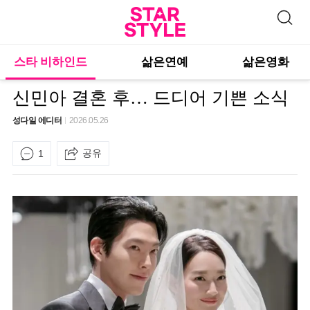
스타 비하인드
삶은연예
삶은영화
신민아 결혼 후… 드디어 기쁜 소식
성다일 에디터
2026.05.26
공유
1