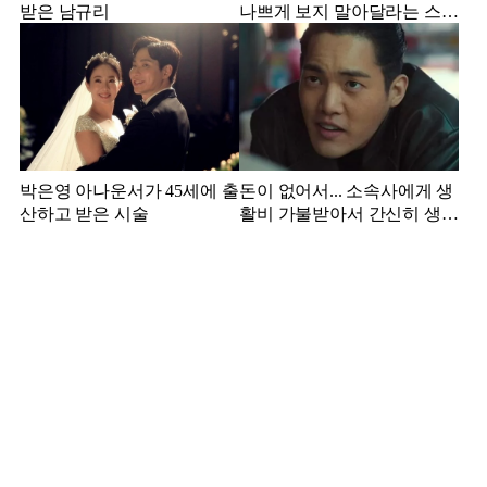
받은 남규리
나쁘게 보지 말아달라는 스타
강사 아내
박은영 아나운서가 45세에 출
돈이 없어서... 소속사에게 생
산하고 받은 시술
활비 가불받아서 간신히 생활
하던 배우 근황