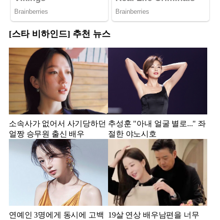
[스타 비하인드] 추천 뉴스
소속사가 없어서 사기당하던
추성훈 "아내 얼굴 별로..." 좌
얼짱 승무원 출신 배우
절한 야노시호
연예인 3명에게 동시에 고백
19살 연상 배우남편을 너무