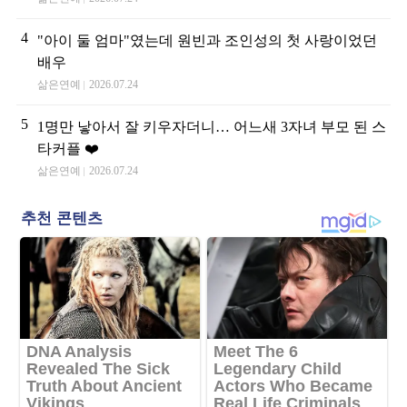
4
"아이 둘 엄마"였는데 원빈과 조인성의 첫 사랑이었던
배우
삶은연예
2026.07.24
5
1명만 낳아서 잘 키우자더니… 어느새 3자녀 부모 된 스
타커플 ❤️
삶은연예
2026.07.24