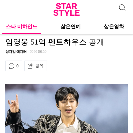
스타 비하인드
삶은연예
삶은영화
임영웅 51억 펜트하우스 공개
성다일 에디터
2026.06.10
공유
0