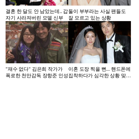
결혼 한 달도 안 남았는데.. 갑
둘이 부부라는 사실 팬들도
자기 사라져버린 모델 신부
잘 모르고 있는 상황
"재수 없다" 김은희 작가가
이혼 도장 찍을 뻔... 핸드폰에
폭로한 천만감독 장항준 인성
집착하다가 심각한 상황 맞은
김영광