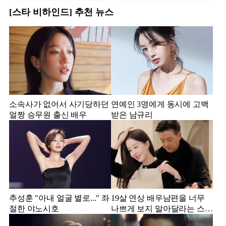
[스타 비하인드] 추천 뉴스
소속사가 없어서 사기당하던
연예인 3명에게 동시에 고백
얼짱 승무원 출신 배우
받은 남규리
추성훈 "아내 얼굴 별로..." 좌
19살 연상 배우남편을 너무
절한 야노시호
나쁘게 보지 말아달라는 스타
강사 아내