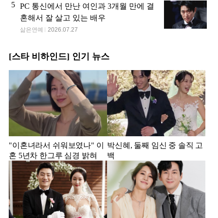
5
PC 통신에서 만난 여인과 3개월 만에 결
혼해서 잘 살고 있는 배우
삶은연예
2026.07.27
[스타 비하인드] 인기 뉴스
"이혼녀라서 쉬워보였나" 이
박신혜, 둘째 임신 중 솔직 고
혼 5년차 한그루 심경 밝혀
백