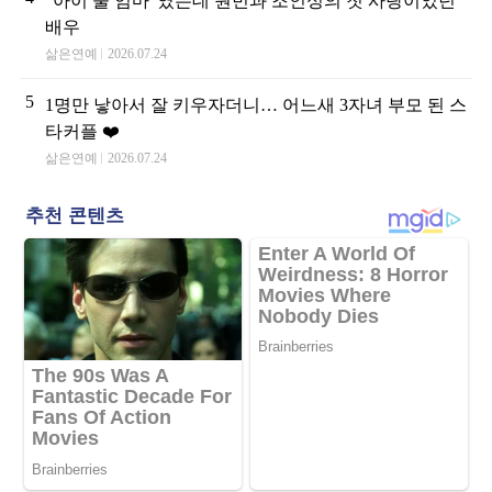
"아이 둘 엄마"였는데 원빈과 조인성의 첫 사랑이었던
배우
삶은연예
2026.07.24
5
1명만 낳아서 잘 키우자더니… 어느새 3자녀 부모 된 스
타커플 ❤️
삶은연예
2026.07.24