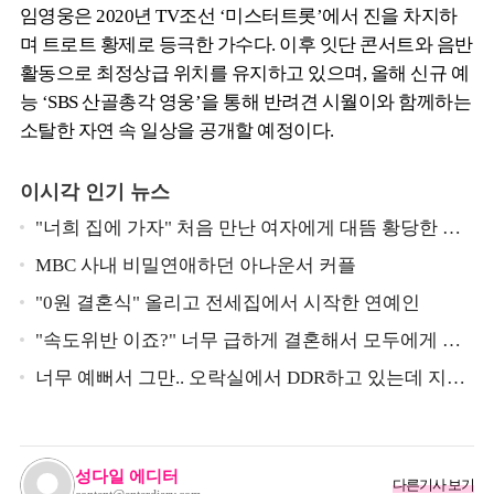
임영웅은 2020년 TV조선 ‘미스터트롯’에서 진을 차지하
며 트로트 황제로 등극한 가수다. 이후 잇단 콘서트와 음반
활동으로 최정상급 위치를 유지하고 있으며, 올해 신규 예
능 ‘SBS 산골총각 영웅’을 통해 반려견 시월이와 함께하는
소탈한 자연 속 일상을 공개할 예정이다.
이시각 인기 뉴스
"너희 집에 가자" 처음 만난 여자에게 대뜸 황당한 요
구 했다는 MBC 아나운서
MBC 사내 비밀연애하던 아나운서 커플
"0원 결혼식" 올리고 전세집에서 시작한 연예인
"속도위반 이죠?" 너무 급하게 결혼해서 모두에게 의
심 받았던 스타
너무 예뻐서 그만.. 오락실에서 DDR하고 있는데 지나
가던 이상민이 캐스팅했다는 연예인
성다일 에디터
다른기사 보기